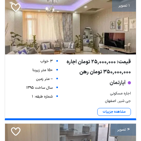
1 تصویر
قیمت: 25,000,000 تومان اجاره
3 خواب
150 متر زیربنا
350,000,000 تومان رهن
-- متر زمین
آپارتمان
سال ساخت 1395
اجاره مسکونی
شماره طبقه: 1
جی شیر, اصفهان
مشاهده جزییات
4 تصویر