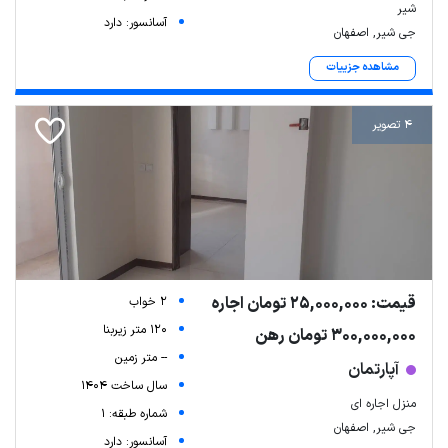
شیر
آسانسور: دارد
جی شیر, اصفهان
مشاهده جزییات
4 تصویر
قیمت: 25,000,000 تومان اجاره
2 خواب
120 متر زیربنا
300,000,000 تومان رهن
-- متر زمین
آپارتمان
سال ساخت 1404
منزل اجاره ای
شماره طبقه: 1
جی شیر, اصفهان
آسانسور: دارد