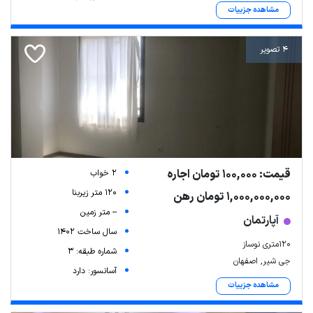
مشاهده جزییات
4 تصویر
قیمت: 100,000 تومان اجاره
2 خواب
120 متر زیربنا
1,000,000,000 تومان رهن
-- متر زمین
آپارتمان
سال ساخت 1402
120متری نوساز
شماره طبقه: 3
جی شیر, اصفهان
آسانسور: دارد
مشاهده جزییات