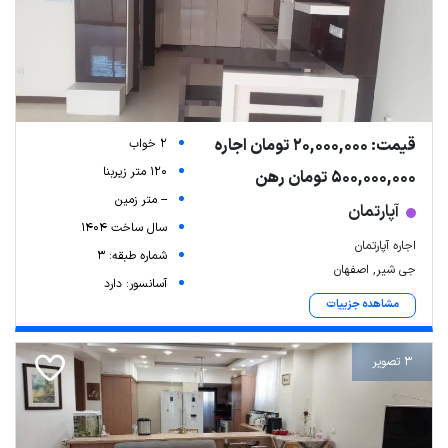
قیمت: 20,000,000 تومان اجاره
2 خواب
120 متر زیربنا
500,000,000 تومان رهن
-- متر زمین
آپارتمان
سال ساخت 1404
اجاره آپارتمان
شماره طبقه: 3
جی شیر, اصفهان
آسانسور: دارد
مشاهده جزییات
3 تصویر