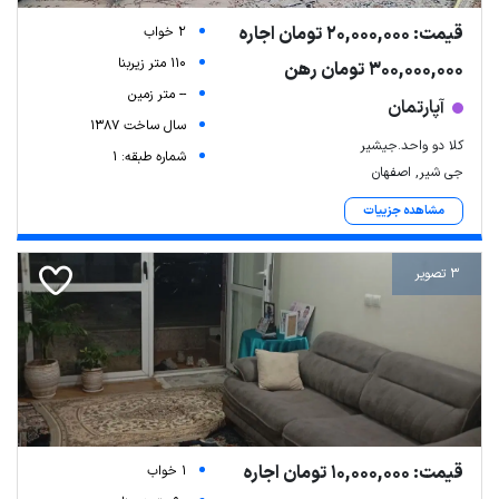
قیمت: 20,000,000 تومان اجاره
2 خواب
110 متر زیربنا
300,000,000 تومان رهن
-- متر زمین
آپارتمان
سال ساخت 1387
کلا دو واحد.جیشیر
شماره طبقه: 1
جی شیر, اصفهان
مشاهده جزییات
3 تصویر
Leaflet
| Map data ©
ariamarz.com
قیمت: 10,000,000 تومان اجاره
1 خواب