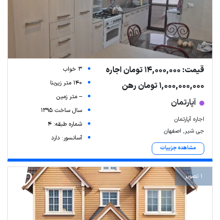
قیمت: 14,000,000 تومان اجاره
3 خواب
140 متر زیربنا
1,000,000,000 تومان رهن
-- متر زمین
آپارتمان
سال ساخت 1395
اجاره آپارتمان
شماره طبقه: 4
جی شیر, اصفهان
آسانسور: دارد
مشاهده جزییات
1 تصویر