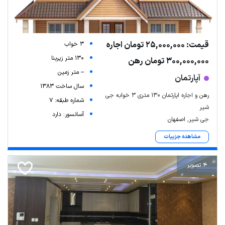
قیمت: 25,000,000 تومان اجاره
3 خواب
130 متر زیربنا
300,000,000 تومان رهن
-- متر زمین
آپارتمان
سال ساخت 1383
رهن و اجاره اپارتمان ۱۳۰ متری ۳ خوابه جی
شماره طبقه: 7
شیر
آسانسور: دارد
جی شیر, اصفهان
مشاهده جزییات
4 تصویر