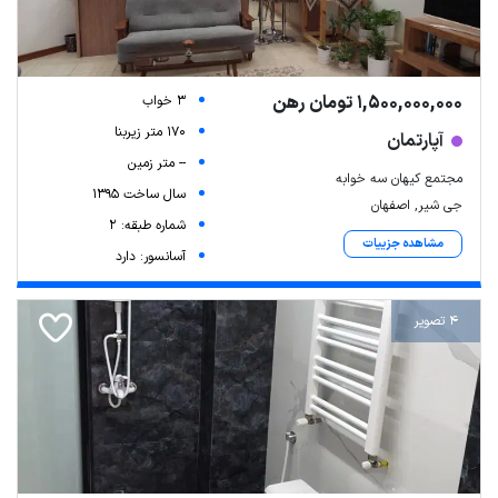
1,500,000,000 تومان رهن
3 خواب
170 متر زیربنا
آپارتمان
-- متر زمین
مجتمع کیهان سه خوابه
سال ساخت 1395
جی شیر, اصفهان
شماره طبقه: 2
مشاهده جزییات
آسانسور: دارد
4 تصویر