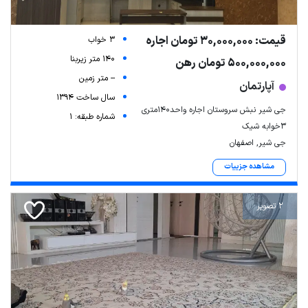
قیمت: 30,000,000 تومان اجاره
3 خواب
140 متر زیربنا
500,000,000 تومان رهن
-- متر زمین
آپارتمان
سال ساخت 1394
جی شیر نبش سروستان اجاره واحد۱۴۰متری
شماره طبقه: 1
۳خوابه شیک
جی شیر, اصفهان
مشاهده جزییات
2 تصویر