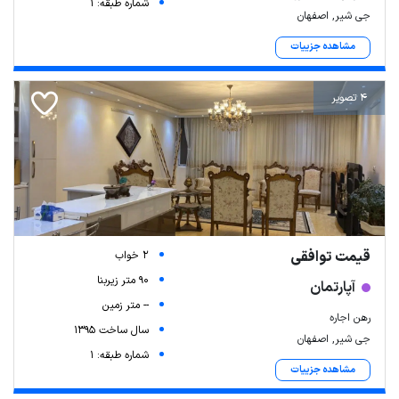
شماره طبقه: 1
جی شیر, اصفهان
مشاهده جزییات
4 تصویر
قیمت توافقی
2 خواب
90 متر زیربنا
آپارتمان
-- متر زمین
رهن اجاره
سال ساخت 1395
جی شیر, اصفهان
شماره طبقه: 1
مشاهده جزییات