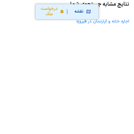
نتایج مشابه جستجوی شما
درخواست
نقشه
ملک
اجاره خانه و آپارتمان در فیروزه
اجاره خانه ویلایی حیاط دار در فیروزه
اجاره مغازه، واحد تجاری، سوپرمارکت و کافه رستوران در فیروزه
اجاره دفتر کار، واحد اداری و مطب پزشکی در فیروزه
اجاره سوله، انبار، کارگاه، مرغداری، زمین کشاورزی و گلخانه در فیروزه
اجاره خانه و آپارتمان در همت آباد
محاسبه آنلاین حق کمیسیون املاک
محاسبه آنلاین قیمت
ملک
نقشه سایت
قوانین و شرایط استفاده
تبلیغات و