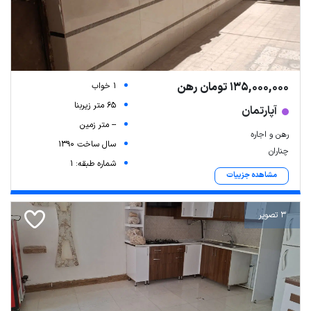
135,000,000 تومان رهن
1 خواب
65 متر زیربنا
آپارتمان
-- متر زمین
رهن و اجاره
سال ساخت 1390
چناران
شماره طبقه: 1
مشاهده جزییات
3 تصویر