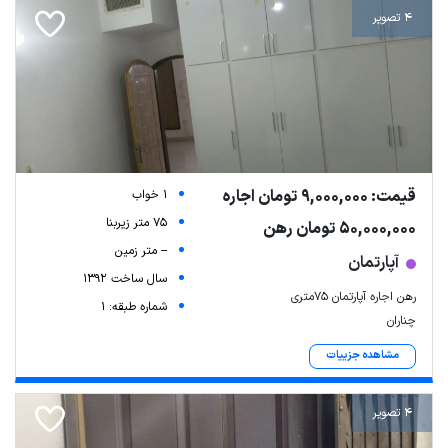
4 تصویر
قیمت: 9,000,000 تومان اجاره
1 خواب
75 متر زیربنا
50,000,000 تومان رهن
-- متر زمین
آپارتمان
سال ساخت 1392
رهن اجاره آپارتمان ۷۵متری
شماره طبقه: 1
چناران
مشاهده جزییات
4 تصویر