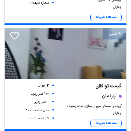
اپارتمان 140متری
شماره طبقه: 1
چناران
مشاهده جزییات
4 تصویر
قیمت توافقی
2 خواب
100 متر زیربنا
آپارتمان
-- متر زمین
آپارتمان مسکن مهر بازسازی شده وشیک
سال ساخت 1400
چناران
شماره طبقه: 1
مشاهده جزییات