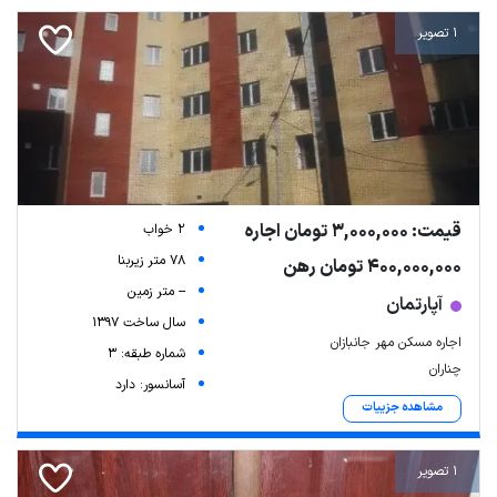
1 تصویر
قیمت: 3,000,000 تومان اجاره
2 خواب
78 متر زیربنا
400,000,000 تومان رهن
-- متر زمین
آپارتمان
سال ساخت 1397
اجاره مسکن مهر جانبازان
شماره طبقه: 3
چناران
آسانسور: دارد
مشاهده جزییات
1 تصویر