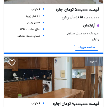
قیمت: 500,000 تومان اجاره
1 خواب
70 متر زیربنا
150,000,000 تومان رهن
-- متر زمین
آپارتمان
سال ساخت 1398
اجاره‌ یک واحد منزل مسکونی
شماره طبقه: همکف
چناران
مشاهده جزییات
1 تصویر
قیمت: 8,000,000 تومان اجاره
1 خواب