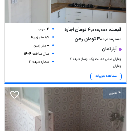
قیمت: 4,000,000 تومان اجاره
2 خواب
85 متر زیربنا
300,000,000 تومان رهن
-- متر زمین
آپارتمان
سال ساخت 1404
چناران نبش عدالت یک نوساز طبقه ۲
شماره طبقه: 2
چناران
مشاهده جزییات
4 تصویر