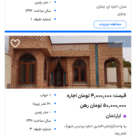
-- متر زمین
منزل اجاره ای چناران
سال ساخت 1392
چناران
شماره طبقه: 1
مشاهده جزییات
1 تصویر
Leaflet
| Map data ©
ariamarz.com
قیمت: 4,000,000 تومان اجاره
1 خواب
60 متر زیربنا
50,000,000 تومان رهن
-- متر زمین
آپارتمان
سال ساخت 1391
یه واحدآپارتمان۶۰متری اجاره پردیس شهرک
شماره طبقه: 3
امام رضا