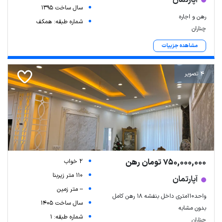
سال ساخت 1395
رهن و اجاره
شماره طبقه: همکف
چناران
مشاهده جزییات
4 تصویر
750,000,000 تومان رهن
2 خواب
110 متر زیربنا
آپارتمان
-- متر زمین
واحد۱۱۰متری داخل بنفشه ۱۸ رهن کامل
سال ساخت 1405
بدون مشابه
شماره طبقه: 1
چناران