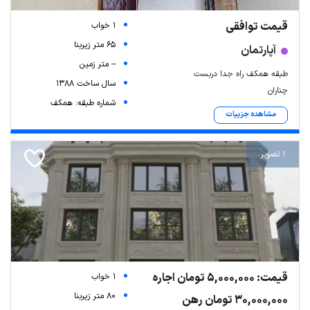
قیمت توافقی
1 خواب
65 متر زیربنا
آپارتمان
-- متر زمین
طبقه همکف راه جدا دربست
سال ساخت 1388
چناران
شماره طبقه: همکف
مشاهده جزییات
1 تصویر
قیمت: 5,000,000 تومان اجاره
1 خواب
80 متر زیربنا
30,000,000 تومان رهن