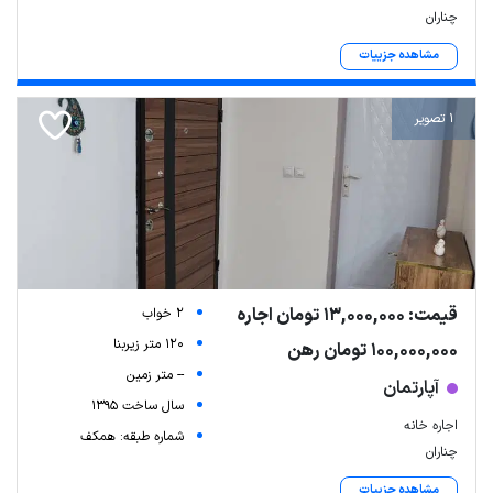
چناران
مشاهده جزییات
1 تصویر
قیمت: 13,000,000 تومان اجاره
2 خواب
120 متر زیربنا
100,000,000 تومان رهن
-- متر زمین
آپارتمان
سال ساخت 1395
اجاره خانه
شماره طبقه: همکف
چناران
مشاهده جزییات