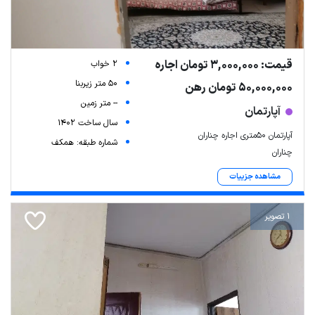
قیمت: 3,000,000 تومان اجاره
2 خواب
50 متر زیربنا
50,000,000 تومان رهن
-- متر زمین
آپارتمان
سال ساخت 1402
آپارتمان 50متری اجاره چناران
شماره طبقه: همکف
چناران
مشاهده جزییات
1 تصویر