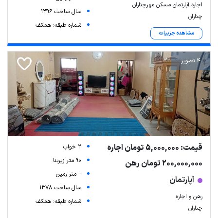
اجاره آپارتمان مسکن مهرچناران
سال ساخت 1396
چناران
شماره طبقه: همکف
مشاهده جزییات
4 تصویر
قیمت: 5,000,000 تومان اجاره
2 خواب
90 متر زیربنا
200,000,000 تومان رهن
-- متر زمین
آپارتمان
سال ساخت 1378
رهن و اجاره
شماره طبقه: همکف
چناران