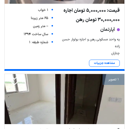
قیمت: 5,000,000 تومان اجاره
1 خواب
65 متر زیربنا
30,000,000 تومان رهن
-- متر زمین
آپارتمان
سال ساخت 1394
یه واحد مسکونی رهن و اجاره بولوار حسن
شماره طبقه: 1
زاده
چناران
مشاهده جزییات
1 تصویر