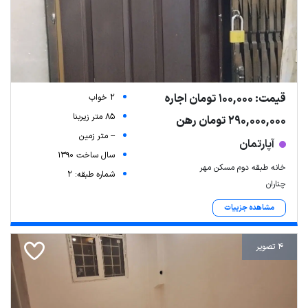
قیمت: 100,000 تومان اجاره
2 خواب
85 متر زیربنا
290,000,000 تومان رهن
-- متر زمین
آپارتمان
سال ساخت 1390
خانه طبقه دوم مسکن مهر
شماره طبقه: 2
چناران
مشاهده جزییات
4 تصویر