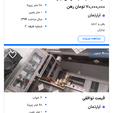
110 متر زیربنا
70,000,000 تومان رهن
-- متر زمین
آپارتمان
سال ساخت 1394
رهن و اجاره
شماره طبقه: 2
چناران
مشاهده جزییات
4 تصویر
قیمت توافقی
2 خواب
80 متر زیربنا
آپارتمان
-- متر زمین