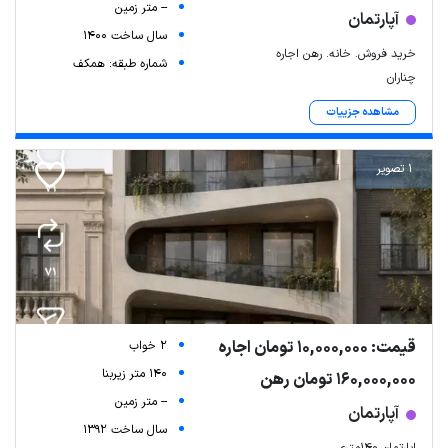
-- متر زمین
آپارتمان
سال ساخت 1400
خرید فروش. خانه. رهن اجاره
شماره طبقه: همکف
چناران
مشاهده جزییات
1 تصویر
قیمت: 10,000,000 تومان اجاره
2 خواب
140 متر زیربنا
160,000,000 تومان رهن
-- متر زمین
آپارتمان
سال ساخت 1392