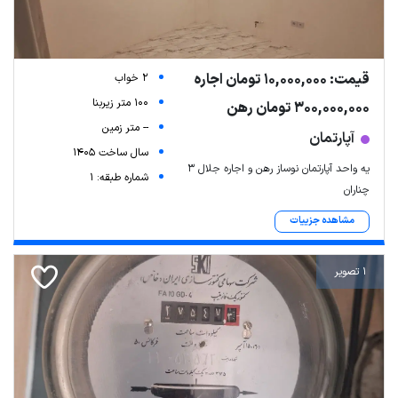
قیمت: 10,000,000 تومان اجاره
2 خواب
100 متر زیربنا
300,000,000 تومان رهن
-- متر زمین
آپارتمان
سال ساخت 1405
یه واحد آپارتمان نوساز رهن و اجاره جلال ۳
شماره طبقه: 1
چناران
مشاهده جزییات
1 تصویر