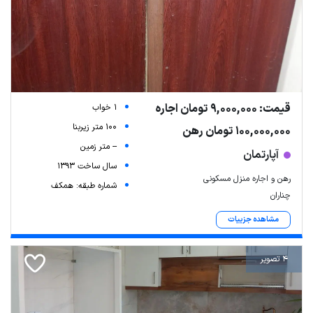
قیمت: 9,000,000 تومان اجاره
1 خواب
100 متر زیربنا
100,000,000 تومان رهن
-- متر زمین
آپارتمان
سال ساخت 1393
رهن و اجاره منزل مسکونی
شماره طبقه: همکف
چناران
مشاهده جزییات
4 تصویر