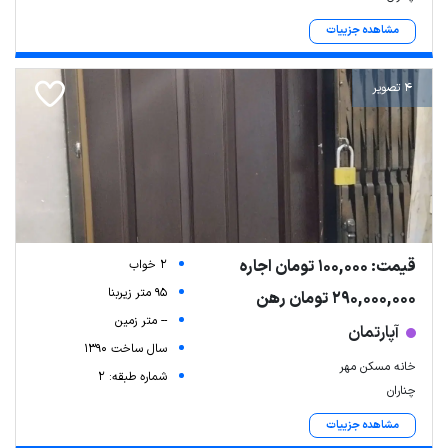
مشاهده جزییات
4 تصویر
قیمت: 100,000 تومان اجاره
2 خواب
95 متر زیربنا
290,000,000 تومان رهن
-- متر زمین
آپارتمان
سال ساخت 1390
خانه مسکن مهر
شماره طبقه: 2
چناران
مشاهده جزییات