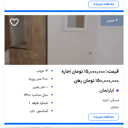
مشاهده جزییات
4 تصویر
قیمت: 15,000,000 تومان اجاره
3 خواب
200 متر زیربنا
150,000,000 تومان رهن
-- متر زمین
آپارتمان
سال ساخت 1400
مسکن اجاره
شماره طبقه: 1
چناران
آسانسور: دارد
مشاهده جزییات