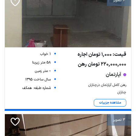
4 تصویر
قیمت: 1,000 تومان اجاره
1 خواب
58 متر زیربنا
220,000,000 تومان رهن
-- متر زمین
آپارتمان
سال ساخت 1395
رهن کامل آپارتمان درچناران
شماره طبقه: همکف
چناران
مشاهده جزییات
3 تصویر