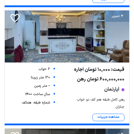
4 تصویر
قیمت: 10,000 تومان اجاره
2 خواب
120 متر زیربنا
600,000,000 تومان رهن
-- متر زمین
آپارتمان
سال ساخت 1400
رهن کامل طبقه هم کف دو خواب
شماره طبقه: همکف
چناران
مشاهده جزییات