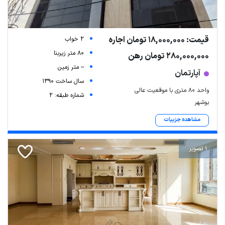
قیمت: 18,000,000 تومان اجاره
2 خواب
80 متر زیربنا
280,000,000 تومان رهن
-- متر زمین
آپارتمان
سال ساخت 1390
واحد 80 متری با موقعیت عالی
شماره طبقه: 2
بوشهر
مشاهده جزییات
1 تصویر