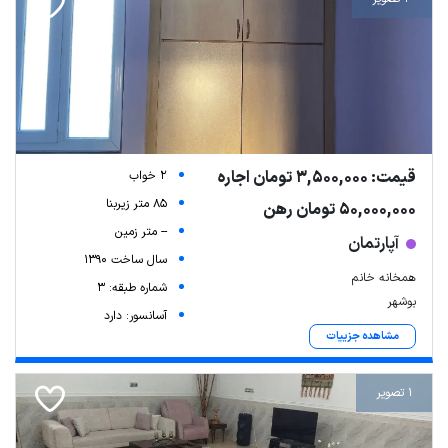
قیمت: 3,500,000 تومان اجاره
2 خواب
85 متر زیربنا
50,000,000 تومان رهن
-- متر زمین
آپارتمان
سال ساخت 1390
همخانه خانم
شماره طبقه: 3
بوشهر
آسانسور: دارد
مشاهده جزییات
1 تصویر