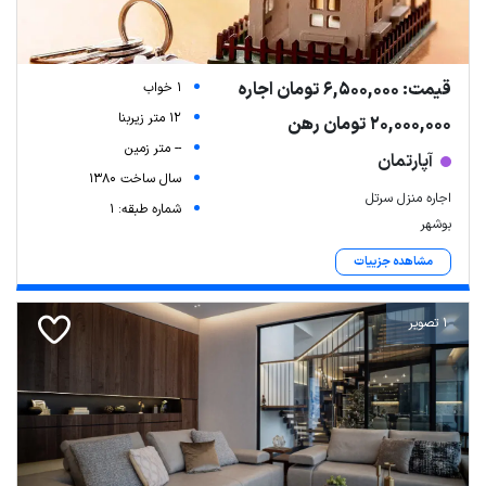
قیمت: 6,500,000 تومان اجاره
1 خواب
12 متر زیربنا
20,000,000 تومان رهن
-- متر زمین
آپارتمان
سال ساخت 1380
اجاره منزل سرتل
شماره طبقه: 1
بوشهر
مشاهده جزییات
1 تصویر