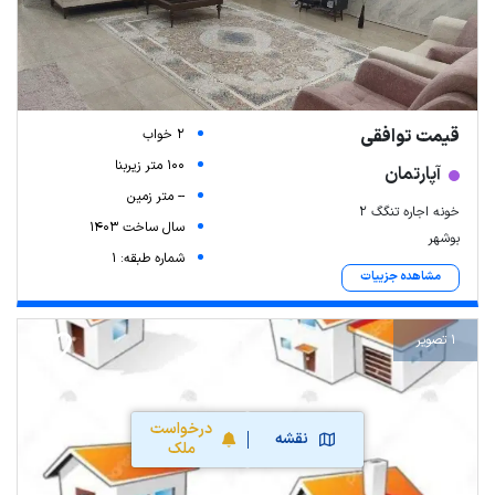
قیمت توافقی
2 خواب
100 متر زیربنا
آپارتمان
-- متر زمین
خونه اجاره تنگگ ۲
سال ساخت 1403
بوشهر
شماره طبقه: 1
مشاهده جزییات
1 تصویر
درخواست
نقشه
ملک