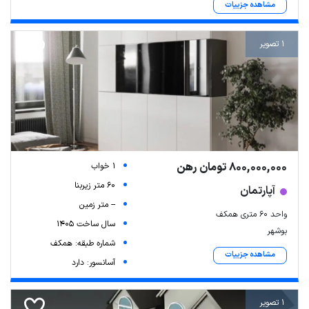
مشاهده جزییات
1 تصویر
800,000,000 تومان رهن
1 خواب
60 متر زیربنا
آپارتمان
-- متر زمین
واحد ۶۰ متری همکف
سال ساخت 1405
بوشهر
شماره طبقه: همکف
مشاهده جزییات
آسانسور: دارد
1 تصویر