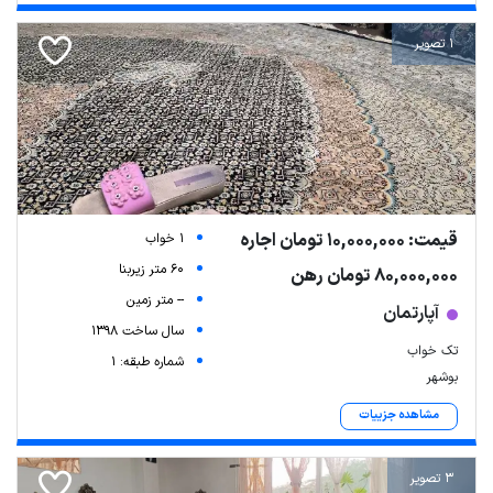
1 تصویر
قیمت: 10,000,000 تومان اجاره
1 خواب
60 متر زیربنا
80,000,000 تومان رهن
-- متر زمین
آپارتمان
سال ساخت 1398
تک خواب
شماره طبقه: 1
بوشهر
مشاهده جزییات
3 تصویر