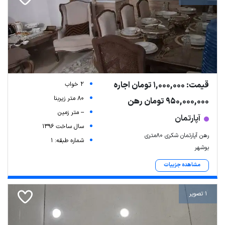
قیمت: 1,000,000 تومان اجاره
2 خواب
80 متر زیربنا
950,000,000 تومان رهن
-- متر زمین
آپارتمان
سال ساخت 1396
رهن آپارتمان شکری 80متری
شماره طبقه: 1
بوشهر
مشاهده جزییات
1 تصویر