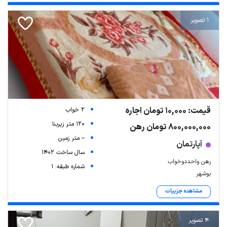
1 تصویر
قیمت: 10,000 تومان اجاره
2 خواب
120 متر زیربنا
800,000,000 تومان رهن
-- متر زمین
آپارتمان
سال ساخت 1402
رهن واحددوخواب
شماره طبقه: 1
بوشهر
مشاهده جزییات
4 تصویر