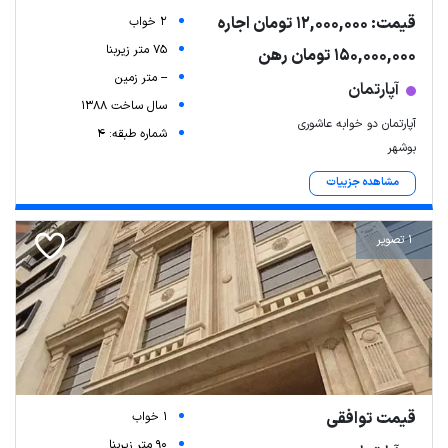
قیمت: 12,000,000 تومان اجاره
2 خواب
75 متر زیربنا
150,000,000 تومان رهن
-- متر زمین
آپارتمان
سال ساخت 1388
آپارتمان دو خوابه عاشوری
شماره طبقه: 4
بوشهر
مشاهده جزییات
1 تصویر
Leaflet
| Map data ©
ariamarz.com
قیمت توافقی
1 خواب
90 متر زیربنا