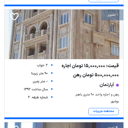
1 تصویر
قیمت: 15,000,000 تومان اجاره
2 خواب
90 متر زیربنا
500,000,000 تومان رهن
-- متر زمین
آپارتمان
سال ساخت 1392
رهن و اجاره واحد ۹۰ متری باهنر
شماره طبقه: 2
بوشهر
مشاهده جزییات
4 تصویر