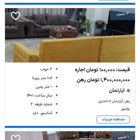
3 تصویر
قیمت: 100,000 تومان اجاره
2 خواب
108 متر زیربنا
1,400,000,000 تومان رهن
-- متر زمین
آپارتمان
سال ساخت 1401
رهن آپارتمان 108متری
شماره طبقه: 2
بوشهر
آسانسور: دارد
مشاهده جزییات
1 تصویر