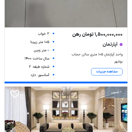
1,500,000,000 تومان رهن
2 خواب
105 متر زیربنا
آپارتمان
-- متر زمین
واحد آپارتمان 105 متری سالن حجاب
سال ساخت 1400
بوشهر
شماره طبقه: 2
مشاهده جزییات
آسانسور: دارد
1 تصویر