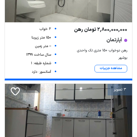
2,800,000,000 تومان رهن
2 خواب
150 متر زیربنا
آپارتمان
-- متر زمین
رهن دوخواب ۱۵۰ متری تک واحدی
سال ساخت 1399
بوشهر
شماره طبقه: 1
مشاهده جزییات
آسانسور: دارد
3 تصویر