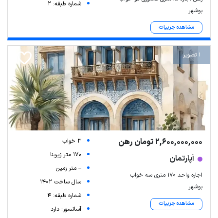
شماره طبقه: 2
بوشهر
مشاهده جزییات
1 تصویر
2,600,000,000 تومان رهن
3 خواب
170 متر زیربنا
آپارتمان
-- متر زمین
اجاره واحد 170 متری سه خواب
سال ساخت 1402
بوشهر
شماره طبقه: 4
مشاهده جزییات
آسانسور: دارد