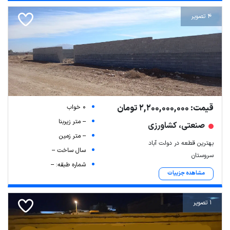
4 تصویر
قیمت: 2,200,000,000 تومان
0 خواب
-- متر زیربنا
صنعتی، کشاورزی
-- متر زمین
بهترین قطعه در دولت آباد
سال ساخت --
سروستان
شماره طبقه: --
مشاهده جزییات
1 تصویر