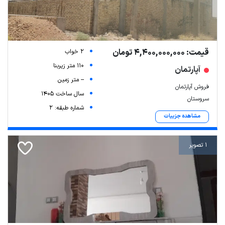
قیمت: 4,400,000,000 تومان
2 خواب
110 متر زیربنا
آپارتمان
-- متر زمین
فروش آپارتمان
سال ساخت 1405
سروستان
شماره طبقه: 2
مشاهده جزییات
1 تصویر