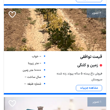
2 تصویر
قیمت توافقی
-- خواب
-- متر زیربنا
زمین و کلنگی
10000 متر زمین
فروش باغ پسته ۵ ساله پیوند زده شده
سال ساخت --
سروستان
شماره طبقه: --
مشاهده جزییات
1 تصویر