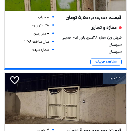
قیمت: 5,500,000,000 تومان
0 خواب
38 متر زیربنا
مغازه و تجاری
-- متر زمین
فروش ویژه مغازه ۳۸متری بلوار امام خمینی
سال ساخت 1389
سروستان
شماره طبقه: --
سروستان
مشاهده جزییات
2 تصویر
قیمت: 6,000,000,000 تومان
3 خواب