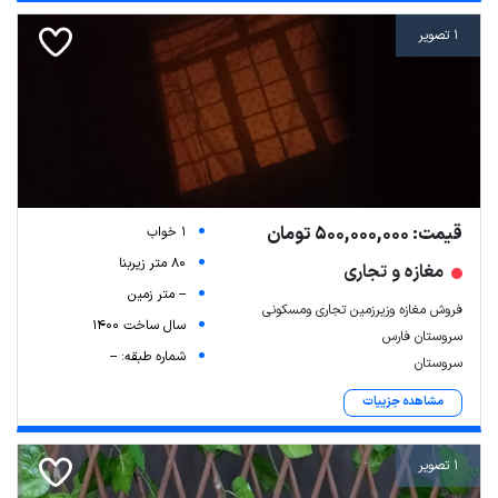
1 تصویر
قیمت: 500,000,000 تومان
1 خواب
80 متر زیربنا
مغازه و تجاری
-- متر زمین
فروش مغازه وزیرزمین تجاری ومسکونی
سال ساخت 1400
سروستان فارس
شماره طبقه: --
سروستان
مشاهده جزییات
1 تصویر