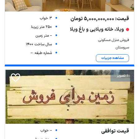
قیمت: 5,000,000,000 تومان
3 خواب
250 متر زیربنا
ویلا، خانه ویلایی و باغ ویلا
-- متر زمین
فروش منزل مسکونی
سال ساخت 1400
سروستان
شماره طبقه: --
مشاهده جزییات
1 تصویر
قیمت توافقی
-- خواب