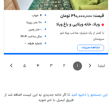
قیمت: 690,000,000 تومان
4 خواب
110 متر زیربنا
ویلا، خانه ویلایی و باغ ویلا
-- متر زمین
با کمتر از یک میلیارد صاحب ویلا شو
سال ساخت 1404
سروستان
شماره طبقه: --
مشاهده جزییات
5
4
3
2
1
ابتدا
این جستجو را ذخیره کنید
تا اگر خانه جدیدی به این لیست اضافه شد از
طریق ایمیل با خبر شوید