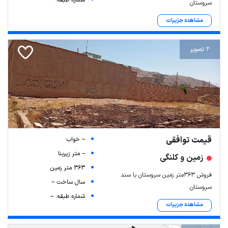
سروستان
مشاهده جزییات
2 تصویر
قیمت توافقی
-- خواب
-- متر زیربنا
زمین و کلنگی
363 متر زمین
فروش 363متر زمین سروستان با سند
سال ساخت --
سروستان
شماره طبقه: --
مشاهده جزییات