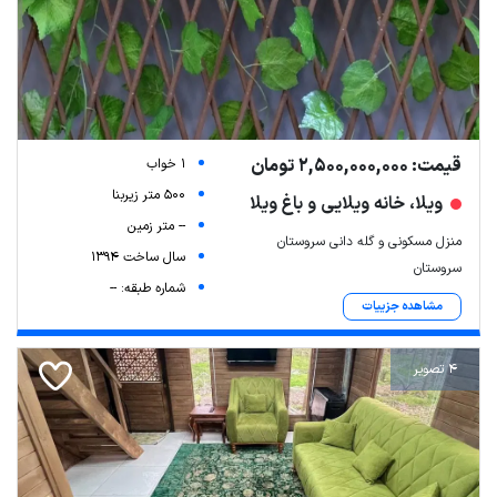
قیمت: 2,500,000,000 تومان
1 خواب
500 متر زیربنا
ویلا، خانه ویلایی و باغ ویلا
-- متر زمین
منزل مسکونی و گله دانی سروستان
سال ساخت 1394
سروستان
شماره طبقه: --
مشاهده جزییات
4 تصویر