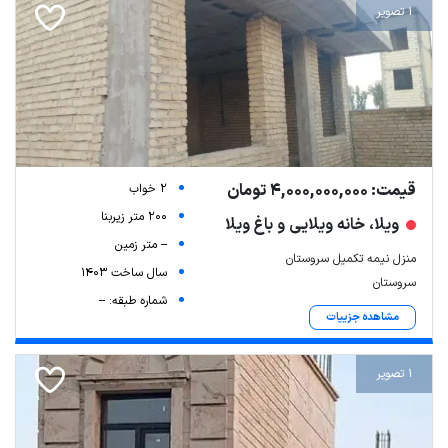
1 تصویر
قیمت: 4,000,000,000 تومان
2 خواب
200 متر زیربنا
ویلا، خانه ویلایی و باغ ویلا
-- متر زمین
منزل نیمه تکمیل سروستان
سال ساخت 1403
سروستان
شماره طبقه: --
مشاهده جزییات
1 تصویر