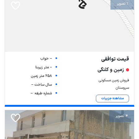
1 تصویر
قیمت توافقی
-- خواب
-- متر زیربنا
زمین و کلنگی
258 متر زمین
فروش زمین مسکونی
سال ساخت --
سروستان
شماره طبقه: --
مشاهده جزییات
4 تصویر