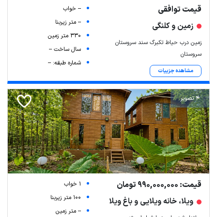
قیمت توافقی
-- خواب
-- متر زیربنا
زمین و کلنگی
330 متر زمین
زمین درب حیاط تکبرگ سند سروستان
سال ساخت --
سروستان
شماره طبقه: --
مشاهده جزییات
4 تصویر
قیمت: 990,000,000 تومان
1 خواب
100 متر زیربنا
ویلا، خانه ویلایی و باغ ویلا
-- متر زمین