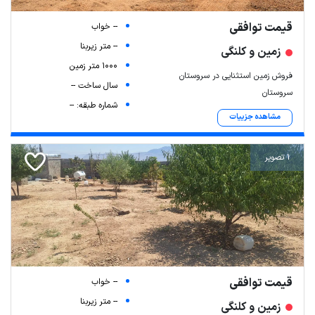
قیمت توافقی
-- خواب
-- متر زیربنا
زمین و کلنگی
1000 متر زمین
فروش زمین استثنایی در سروستان
سال ساخت --
سروستان
شماره طبقه: --
مشاهده جزییات
1 تصویر
قیمت توافقی
-- خواب
-- متر زیربنا
زمین و کلنگی