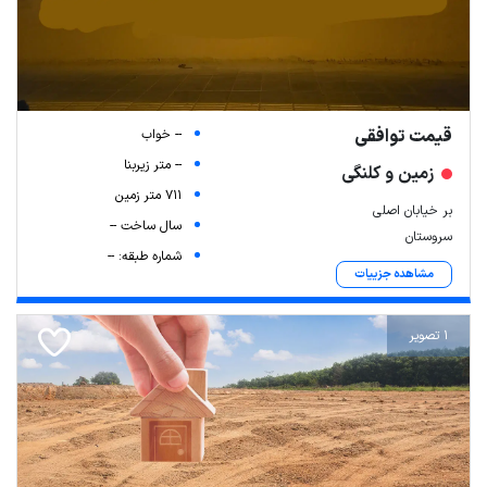
قیمت توافقی
-- خواب
-- متر زیربنا
زمین و کلنگی
711 متر زمین
بر خیابان اصلی
سال ساخت --
سروستان
شماره طبقه: --
مشاهده جزییات
1 تصویر