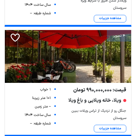
ویلادار شدن امروز با شرایط ویژه
سال ساخت 1404
سروستان
شماره طبقه: --
مشاهده جزییات
4 تصویر
قیمت: 990,000,000 تومان
1 خواب
101 متر زیربنا
ویلا، خانه ویلایی و باغ ویلا
-- متر زمین
جنگل رو از نزدیک از تراس ویلات ببین
سال ساخت 1404
سروستان
شماره طبقه: --
مشاهده جزییات