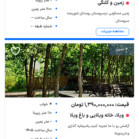
-- متر زیربنا
زمین و کلنگی
700 متر زمین
زمین مسکونی درسروستان روستای شوریجه
سال ساخت --
سروستان
شماره طبقه: --
مشاهده جزییات
Leaflet
| Map data ©
ariamarz.com
4 تصویر
قیمت: 1,390,000,000 تومان
4 خواب
110 متر زیربنا
ویلا، خانه ویلایی و باغ ویلا
-- متر زمین
آرامش رو با ما تجربه کنید_باسرمایه گذاری
سال ساخت 1405
وخریدویلا
شماره طبقه: --