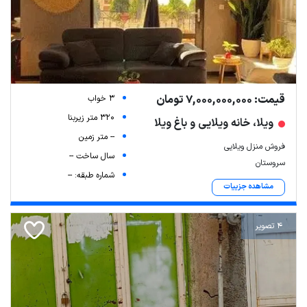
قیمت: 7,000,000,000 تومان
3 خواب
320 متر زیربنا
ویلا، خانه ویلایی و باغ ویلا
-- متر زمین
فروش منزل ویلایی
سال ساخت --
سروستان
شماره طبقه: --
مشاهده جزییات
4 تصویر