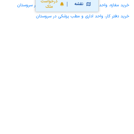
درخواست
نقشه
خرید مغازه، واحد تجاری، سوپرمارکت و کافه رستوران در سروستان
ملک
خرید دفتر کار، واحد اداری و مطب پزشکی در سروستان
خرید سوله، انبار، کارگاه، کارخانه، زمین کشاورزی و گلخانه در سروستان
خرید خانه و آپارتمان در کوهنجان
محاسبه آنلاین حق کمیسیون املاک
محاسبه آنلاین قیمت
ملک
نقشه سایت
قوانین و شرایط استفاده
تبلیغات و
همکاری با آریامرز
تماس با ما
درباره آریامرز