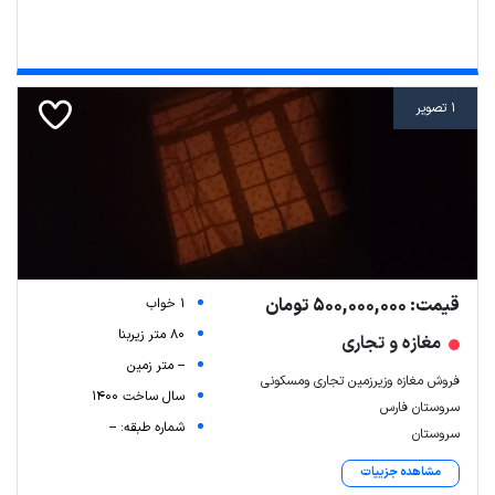
1 تصویر
قیمت: 500,000,000 تومان
1 خواب
80 متر زیربنا
مغازه و تجاری
-- متر زمین
فروش مغازه وزیرزمین تجاری ومسکونی
سال ساخت 1400
سروستان فارس
شماره طبقه: --
سروستان
مشاهده جزییات