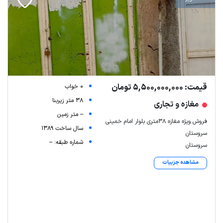
قیمت: 5,500,000,000 تومان
0 خواب
38 متر زیربنا
مغازه و تجاری
-- متر زمین
فروش ویژه مغازه ۳۸متری بلوار امام خمینی
سال ساخت 1389
سروستان
شماره طبقه: --
سروستان
مشاهده جزییات