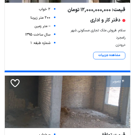
قیمت: 12,000,000,000 تومان
2 خواب
200 متر زیربنا
دفتر کار و اداری
-- متر زمین
سلام .فروش ملک تجاری مسکونی شهر
سال ساخت 1395
رامجرد
شماره طبقه: 1
درودزن
مشاهده جزییات
4 تصویر
-- خواب