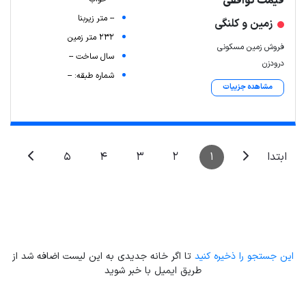
قیمت توافقی
-- متر زیربنا
زمین و کلنگی
232 متر زمین
فروش زمین مسکونی
سال ساخت --
درودزن
Leaflet
| Map data ©
ariamarz.com
شماره طبقه: --
مشاهده جزییات
5
4
3
2
1
ابتدا
این جستجو را ذخیره کنید
تا اگر خانه جدیدی به این لیست اضافه شد از
طریق ایمیل با خبر شوید