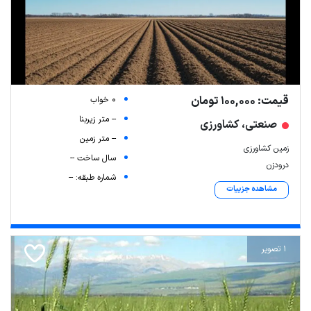
قیمت: 100,000 تومان
0 خواب
-- متر زیربنا
صنعتی، کشاورزی
-- متر زمین
زمین کشاورزی
سال ساخت --
درودزن
شماره طبقه: --
مشاهده جزییات
1 تصویر