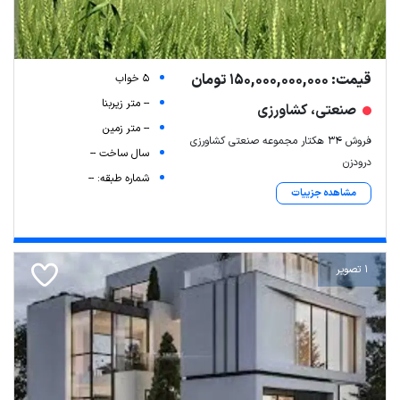
قیمت: 150,000,000,000 تومان
5 خواب
-- متر زیربنا
صنعتی، کشاورزی
-- متر زمین
فروش 34 هکتار مجموعه صنعتی کشاورزی
سال ساخت --
درودزن
شماره طبقه: --
مشاهده جزییات
1 تصویر