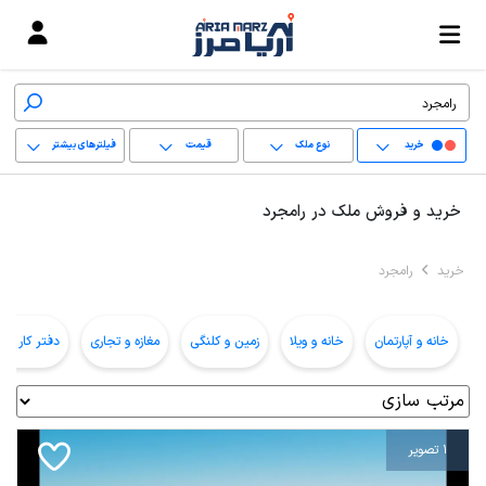
خرید
نوع ملک
قیمت
فیلترهای بیشتر
+
خرید و فروش ملک در رامجرد
−
خرید
رامجرد
پاک کردن محدوده
انتخابی
خانه و آپارتمان
خانه و ویلا
زمین و کلنگی
مغازه و تجاری
دفتر کار و ا
1 تصویر