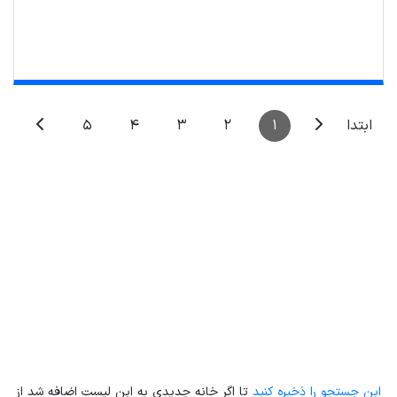
5
4
3
2
1
ابتدا
Leaflet
| Map data ©
ariamarz.com
این جستجو را ذخیره کنید
تا اگر خانه جدیدی به این لیست اضافه شد از