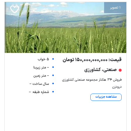
1 تصویر
قیمت: 150,000,000,000 تومان
5 خواب
-- متر زیربنا
صنعتی، کشاورزی
-- متر زمین
فروش 34 هکتار مجموعه صنعتی کشاورزی
سال ساخت --
درودزن
شماره طبقه: --
مشاهده جزییات