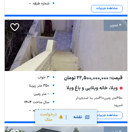
شماره طبقه: --
مشاهده جزییات
4 تصویر
قیمت: 22,500,000,000 تومان
3 خواب
350 متر زیربنا
ویلا، خانه ویلایی و باغ ویلا
-- متر زمین
۳۵۰متر زمین۳۱۰متر بنا استخردار
سال ساخت 1404
شیرود
شماره طبقه: --
درخواست
مشاهده جزییات
نقشه
ملک