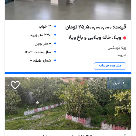
قیمت: 25,500,000,000 تومان
3 خواب
330 متر زیربنا
ویلا، خانه ویلایی و باغ ویلا
-- متر زمین
ویلا دوبلکس
سال ساخت 1404
شیرود
شماره طبقه: --
مشاهده جزییات
4 تصویر