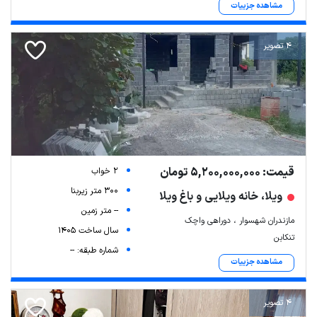
مشاهده جزییات
4 تصویر
قیمت: 5,200,000,000 تومان
2 خواب
300 متر زیربنا
ویلا، خانه ویلایی و باغ ویلا
-- متر زمین
مازندران شهسوار ، دوراهی واچک
سال ساخت 1405
تنکابن
شماره طبقه: --
مشاهده جزییات
4 تصویر