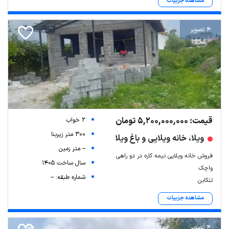
مشاهده جزییات
4 تصویر
قیمت: 5,200,000,000 تومان
2 خواب
300 متر زیربنا
ویلا، خانه ویلایی و باغ ویلا
-- متر زمین
فروش خانه ویلایی نیمه کاره در دو راهی
سال ساخت 1405
واچک
شماره طبقه: --
تنکابن
مشاهده جزییات
4 تصویر