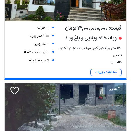
قیمت: 13,000,000,000 تومان
3 خواب
300 متر زیربنا
ویلا، خانه ویلایی و باغ ویلا
-- متر زمین
۱۷۰ متر ویلا دوبلکس موقعیت دنج در لشتو
سال ساخت 1403
تنکابن
شماره طبقه: --
دالخانی
مشاهده جزییات
3 تصویر