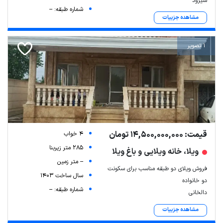
شیرود
شماره طبقه: --
مشاهده جزییات
1 تصویر
قیمت: 14,500,000,000 تومان
4 خواب
285 متر زیربنا
ویلا، خانه ویلایی و باغ ویلا
-- متر زمین
فروش ویلای دو طبقه مناسب برای سکونت
سال ساخت 1403
دو خانواده
شماره طبقه: --
دالخانی
مشاهده جزییات