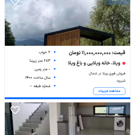
قیمت: 11,000,000,000 تومان
2 خواب
283 متر زیربنا
ویلا، خانه ویلایی و باغ ویلا
-- متر زمین
فروش فوری ویلا در شمال
سال ساخت 1400
شیرود
شماره طبقه: --
مشاهده جزییات
3 تصویر