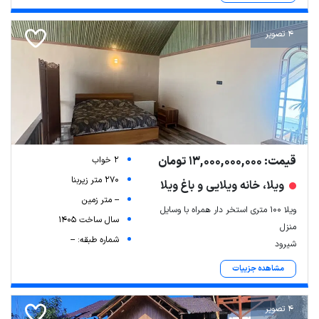
4 تصویر
قیمت: 13,000,000,000 تومان
2 خواب
270 متر زیربنا
ویلا، خانه ویلایی و باغ ویلا
-- متر زمین
ویلا ۱۰۰ متری استخر دار همراه با وسایل
سال ساخت 1405
منزل
شماره طبقه: --
شیرود
مشاهده جزییات
4 تصویر