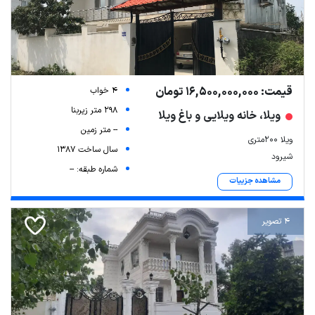
قیمت: 16,500,000,000 تومان
4 خواب
298 متر زیربنا
ویلا، خانه ویلایی و باغ ویلا
-- متر زمین
ویلا ۲۰۰متری
سال ساخت 1387
شیرود
شماره طبقه: --
Leaflet
| Map data ©
ariamarz.com
مشاهده جزییات
4 تصویر