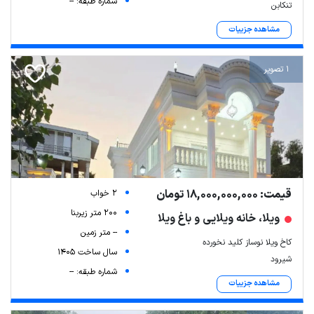
شماره طبقه: --
تنکابن
مشاهده جزییات
1 تصویر
قیمت: 18,000,000,000 تومان
2 خواب
200 متر زیربنا
ویلا، خانه ویلایی و باغ ویلا
-- متر زمین
کاخ ویلا نوساز کلید نخورده
سال ساخت 1405
شیرود
شماره طبقه: --
مشاهده جزییات