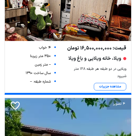
قیمت: 16,500,000,000 تومان
4 خواب
350 متر زیربنا
ویلا، خانه ویلایی و باغ ویلا
-- متر زمین
ویلایی در دو طبقه هر طبقه ۱۲۸ متر
سال ساخت 1390
شیرود
شماره طبقه: --
مشاهده جزییات
4 تصویر