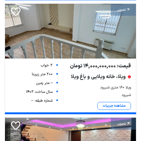
4 تصویر
قیمت: 14,000,000,000 تومان
2 خواب
200 متر زیربنا
ویلا، خانه ویلایی و باغ ویلا
-- متر زمین
ویلا ۱۶۰ متری شیرود
سال ساخت 1402
شیرود
شماره طبقه: --
مشاهده جزییات
4 تصویر