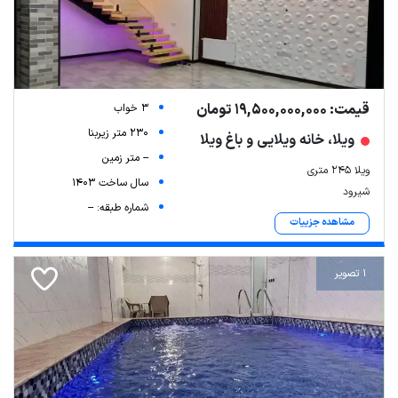
قیمت: 19,500,000,000 تومان
3 خواب
230 متر زیربنا
ویلا، خانه ویلایی و باغ ویلا
-- متر زمین
ویلا ۲۴۵ متری
سال ساخت 1403
شیرود
شماره طبقه: --
مشاهده جزییات
1 تصویر