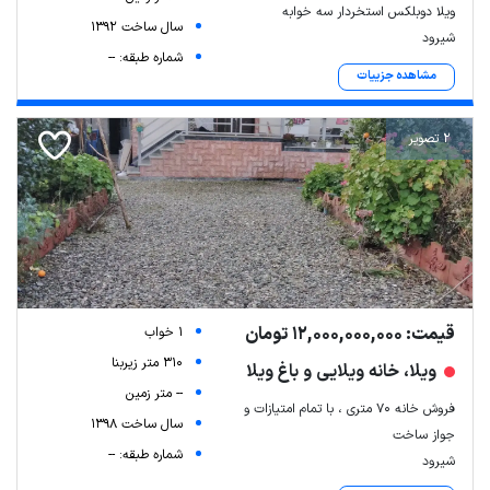
ویلا دوبلکس استخردار سه خوابه
سال ساخت 1392
شیرود
شماره طبقه: --
مشاهده جزییات
2 تصویر
قیمت: 12,000,000,000 تومان
1 خواب
310 متر زیربنا
ویلا، خانه ویلایی و باغ ویلا
-- متر زمین
فروش خانه ۷۰ متری ، با تمام امتیازات و
سال ساخت 1398
جواز ساخت
شماره طبقه: --
شیرود