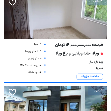
4 تصویر
قیمت: 14,000,000,000 تومان
3 خواب
213 متر زیربنا
ویلا، خانه ویلایی و باغ ویلا
-- متر زمین
ویلا تازه ساز
سال ساخت 1404
شیرود
شماره طبقه: --
مشاهده جزییات
1 تصویر