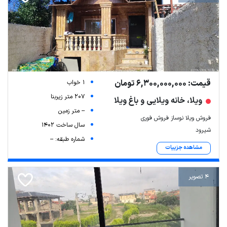
قیمت: 6,300,000,000 تومان
1 خواب
207 متر زیربنا
ویلا، خانه ویلایی و باغ ویلا
-- متر زمین
فروش ویلا نوساز فروش فوری
سال ساخت 1402
شیرود
شماره طبقه: --
مشاهده جزییات
4 تصویر