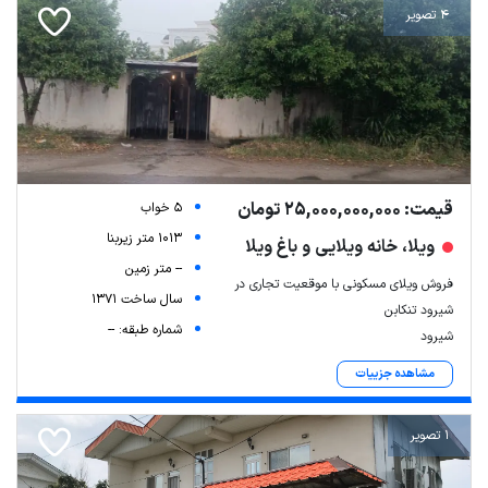
4 تصویر
قیمت: 25,000,000,000 تومان
5 خواب
1013 متر زیربنا
ویلا، خانه ویلایی و باغ ویلا
-- متر زمین
فروش ویلای مسکونی با موقعیت تجاری در
سال ساخت 1371
شیرود تنکابن
شماره طبقه: --
شیرود
مشاهده جزییات
1 تصویر