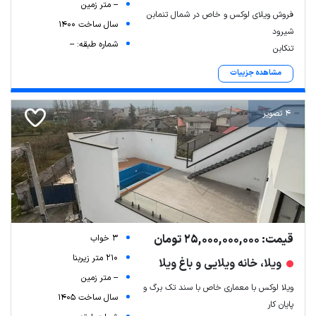
-- متر زمین
فروش ویلای لوکس و خاص در شمال تنمابن
سال ساخت 1400
شیرود
شماره طبقه: --
تنکابن
مشاهده جزییات
4 تصویر
قیمت: 25,000,000,000 تومان
3 خواب
210 متر زیربنا
ویلا، خانه ویلایی و باغ ویلا
-- متر زمین
ویلا لوکس با معماری خاص با سند تک برگ و
سال ساخت 1405
پایان کار