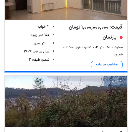
قیمت: 1,000,000,000 تومان
2 خواب
150 متر زیربنا
آپارتمان
-- متر زمین
معاوضه ۱۵۰ متر کلید نخورده فول امکانات
سال ساخت 1404
شیرود
شماره طبقه: 2
مشاهده جزییات
2 تصویر
Leaflet
| Map data ©
ariamarz.com