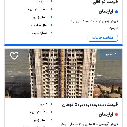
قیمت توافقی
-- خواب
2000 متر زیربنا
آپارتمان
-- متر زمین
فروش زمین در جاده ۲۰۰۰ تقی اباد
سال ساخت --
شیرود
شماره طبقه: --
مشاهده جزییات
4 تصویر
قیمت: 50,000,000,000 تومان
2 خواب
140 متر زیربنا
آپارتمان
-- متر زمین
فروش آپارتمان 140 متری برج ساحلی رومئو