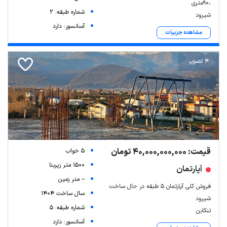
،90متری
شماره طبقه: 2
شیرود
آسانسور: دارد
مشاهده جزییات
4 تصویر
قیمت: 40,000,000,000 تومان
5 خواب
1500 متر زیربنا
آپارتمان
-- متر زمین
فروش کلی آپارتمان ۵ طبقه در حال ساخت
سال ساخت 1404
شیرود
شماره طبقه: 5
تنکابن
آسانسور: دارد