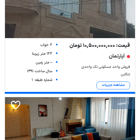
قیمت: 10,500,000,000 تومان
2 خواب
122 متر زیربنا
آپارتمان
-- متر زمین
فروش واحد مسکونی تک واحدی
سال ساخت 1391
تنکابن
شماره طبقه: 1
مشاهده جزییات
1 تصویر