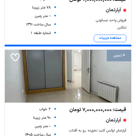
78 متر زیربنا
آپارتمان
-- متر زمین
فروش واحد مسکونی
سال ساخت 1391
تنکابن
شماره طبقه: 1
مشاهده جزییات
4 تصویر
قیمت: 7,000,000,000 تومان
2 خواب
90 متر زیربنا
آپارتمان
-- متر زمین
آپارتمان لوکس کلید نخورده ،رو به آفتاب
سال ساخت 1405