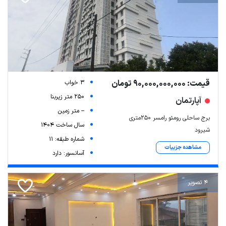
قیمت: 90,000,000,000 تومان
3 خواب
250 متر زیربنا
آپارتمان
-- متر زمین
برج ساحلی رومئو رامسر ۲۵۰متری
سال ساخت 1404
شیرود
شماره طبقه: 11
مشاهده جزییات
آسانسور: دارد
4 تصویر