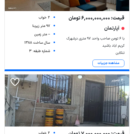
قیمت: 6,000,000,000 تومان
2 خواب
97 متر زیربنا
آپارتمان
-- متر زمین
با ۶ تومن صاحب واحد ۹۷ متری درشهرک
سال ساخت 1388
کریم اباد باشید
شماره طبقه: 3
تنکابن
مشاهده جزییات
4 تصویر
قیمت: 7,000,000,000 تومان
2 خواب