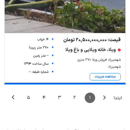
قیمت: 20,500,000,000 تومان
4 خواب
270 متر زیربنا
ویلا، خانه ویلایی و باغ ویلا
-- متر زمین
شهمیرزاد فروش ویلا 270 متری
سال ساخت 1394
شهمیرزاد
شماره طبقه: --
مشاهده جزییات
5
4
3
2
1
ابتدا