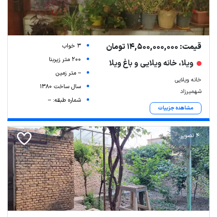
قیمت: 14,500,000,000 تومان
3 خواب
200 متر زیربنا
ویلا، خانه ویلایی و باغ ویلا
-- متر زمین
خانه ویلایی
سال ساخت 1380
شهمیرزاد
شماره طبقه: --
مشاهده جزییات
4 تصویر