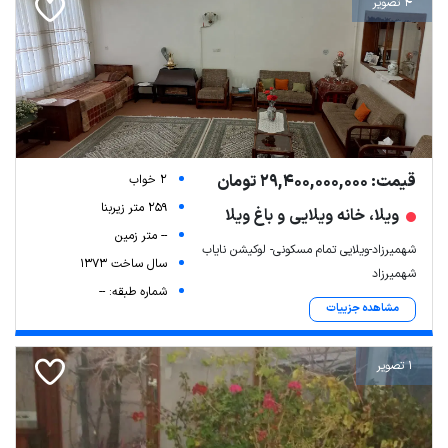
4 تصویر
قیمت: 29,400,000,000 تومان
2 خواب
259 متر زیربنا
ویلا، خانه ویلایی و باغ ویلا
-- متر زمین
شهمیرزاد-ویلایی تمام مسکونی- لوکیشن نایاب
سال ساخت 1373
شهمیرزاد
شماره طبقه: --
مشاهده جزییات
1 تصویر