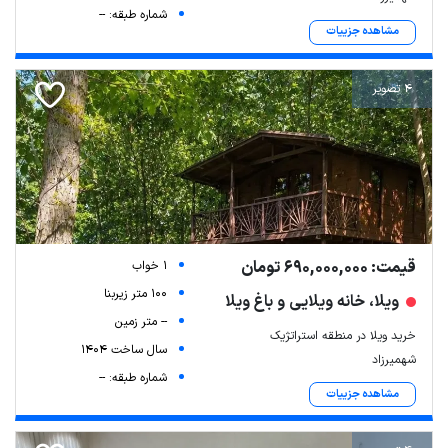
شماره طبقه: --
مشاهده جزییات
4 تصویر
قیمت: 690,000,000 تومان
1 خواب
100 متر زیربنا
ویلا، خانه ویلایی و باغ ویلا
-- متر زمین
خرید ویلا در منطقه استراتژیک
سال ساخت 1404
شهمیرزاد
شماره طبقه: --
مشاهده جزییات