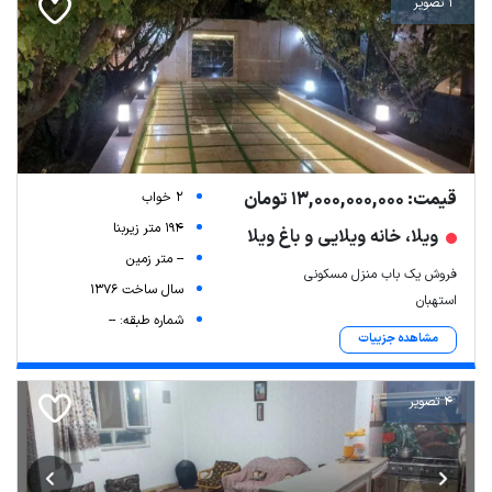
1 تصویر
قیمت: 13,000,000,000 تومان
2 خواب
194 متر زیربنا
ویلا، خانه ویلایی و باغ ویلا
-- متر زمین
فروش یک باب منزل مسکونی
سال ساخت 1376
استهبان
شماره طبقه: --
مشاهده جزییات
4 تصویر