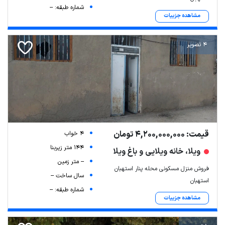
شماره طبقه: --
مشاهده جزییات
4 تصویر
قیمت: 4,200,000,000 تومان
4 خواب
144 متر زیربنا
ویلا، خانه ویلایی و باغ ویلا
-- متر زمین
فروش منزل مسکونی محله پنار استهبان
سال ساخت --
استهبان
شماره طبقه: --
مشاهده جزییات