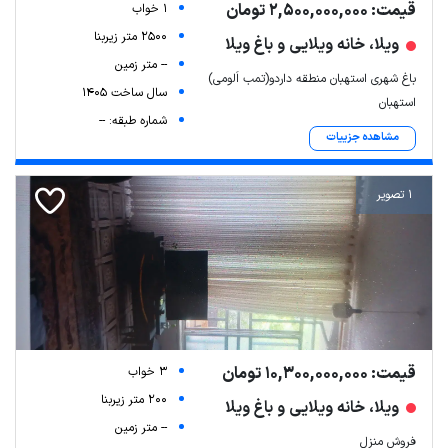
قیمت: 2,500,000,000 تومان
1 خواب
2500 متر زیربنا
ویلا، خانه ویلایی و باغ ویلا
-- متر زمین
باغ شهری استهبان منطقه داردو(تمب اَلومی)
سال ساخت 1405
استهبان
شماره طبقه: --
مشاهده جزییات
1 تصویر
Leaflet
| Map data ©
ariamarz.com
قیمت: 10,300,000,000 تومان
3 خواب
200 متر زیربنا
ویلا، خانه ویلایی و باغ ویلا
-- متر زمین
فروش منزل