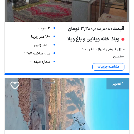
قیمت: 3,200,000,000 تومان
2 خواب
160 متر زیربنا
ویلا، خانه ویلایی و باغ ویلا
-- متر زمین
منزل فروشی شیراز.سلطان اباد
سال ساخت 1387
استهبان
شماره طبقه: --
مشاهده جزییات
1 تصویر