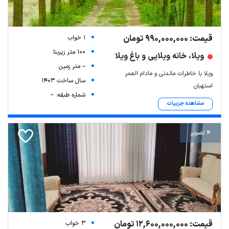
قیمت: 990,000,000 تومان
1 خواب
100 متر زیربنا
ویلا، خانه ویلایی و باغ ویلا
-- متر زمین
ویلا با خاطرات ماندنی و مادام العمر
سال ساخت 1403
استهبان
شماره طبقه: --
مشاهده جزییات
4 تصویر
قیمت: 12,600,000,000 تومان
3 خواب