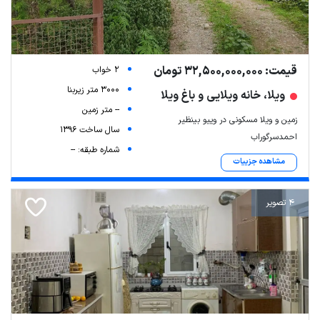
قیمت: 32,500,000,000 تومان
2 خواب
3000 متر زیربنا
ویلا، خانه ویلایی و باغ ویلا
-- متر زمین
زمین و ویلا مسکونی در وییو بینظیر
سال ساخت 1396
احمدسرگوراب
شماره طبقه: --
مشاهده جزییات
4 تصویر