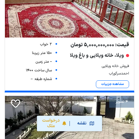
قیمت: 5,000,000,000 تومان
2 خواب
150 متر زیربنا
ویلا، خانه ویلایی و باغ ویلا
-- متر زمین
فروش خانه ویلایی
سال ساخت 1400
احمدسرگوراب
شماره طبقه: --
مشاهده جزییات
4 تصویر
درخواست
نقشه
ملک