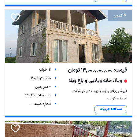
4 تصویر
قیمت: 14,000,000,000 تومان
3 خواب
600 متر زیربنا
ویلا، خانه ویلایی و باغ ویلا
-- متر زمین
فروش ویلایی نوساز ویو ابدی در شفت
سال ساخت 1402
احمدسرگوراب
شماره طبقه: --
مشاهده جزییات
4 تصویر