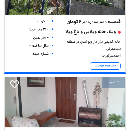
قیمت: 6,000,000,000 تومان
2 خواب
260 متر زیربنا
ویلا، خانه ویلایی و باغ ویلا
-- متر زمین
خانه قدیمی تلار دار ویو ابدی در منطقه
سال ساخت --
سیاهمزگی
شماره طبقه: --
احمدسرگوراب
مشاهده جزییات
4 تصویر