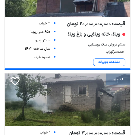
قیمت: 20,000,000,000 تومان
2 خواب
650 متر زیربنا
ویلا، خانه ویلایی و باغ ویلا
-- متر زمین
سلام فروش ملک روستایی
سال ساخت 1402
احمدسرگوراب
شماره طبقه: --
مشاهده جزییات
4 تصویر
قیمت: 3,000,000,000 تومان
1 خواب