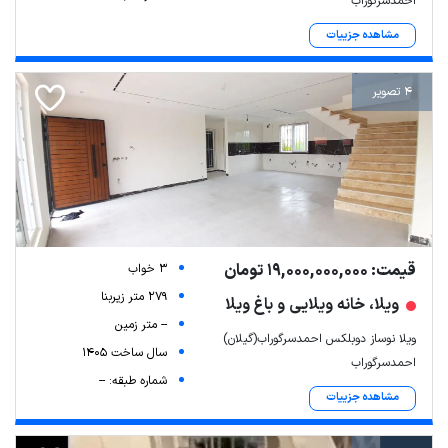
احمدسرگوراب
مشاهده جزییات
4 تصویر
قیمت: 19,000,000,000 تومان
3 خواب
279 متر زیربنا
ویلا، خانه ویلایی و باغ ویلا
-- متر زمین
ویلا نوساز دوبلکس احمدسرگوراب(گیلان)
سال ساخت 1405
احمدسرگوراب
شماره طبقه: --
مشاهده جزییات