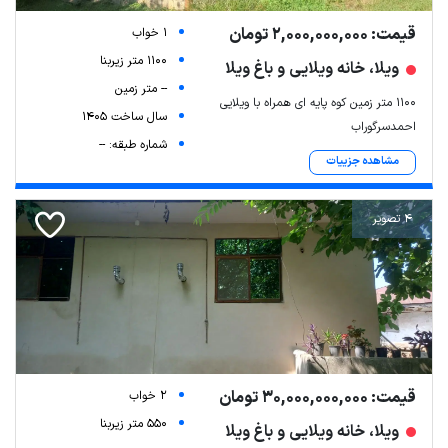
قیمت: 2,000,000,000 تومان
1 خواب
1100 متر زیربنا
ویلا، خانه ویلایی و باغ ویلا
-- متر زمین
۱۱۰۰ متر زمین کوه پایه ای همراه با ویلایی
سال ساخت 1405
احمدسرگوراب
شماره طبقه: --
مشاهده جزییات
4 تصویر
Leaflet
| Map data ©
ariamarz.com
قیمت: 30,000,000,000 تومان
2 خواب
550 متر زیربنا
ویلا، خانه ویلایی و باغ ویلا