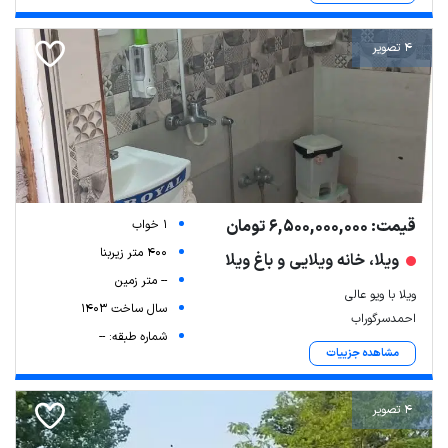
4 تصویر
قیمت: 6,500,000,000 تومان
1 خواب
400 متر زیربنا
ویلا، خانه ویلایی و باغ ویلا
-- متر زمین
ویلا با ویو عالی
سال ساخت 1403
احمدسرگوراب
شماره طبقه: --
مشاهده جزییات
4 تصویر