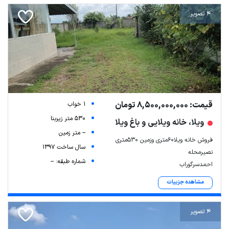
4 تصویر
قیمت: 8,500,000,000 تومان
1 خواب
530 متر زیربنا
ویلا، خانه ویلایی و باغ ویلا
-- متر زمین
فروش خانه ویلا۶۰متری وزمین ۵۳۰متری
سال ساخت 1397
نصیرمحله
شماره طبقه: --
احمدسرگوراب
مشاهده جزییات
4 تصویر