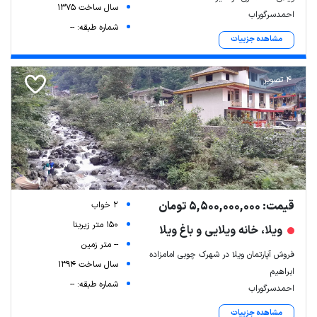
سال ساخت 1375
احمدسرگوراب
شماره طبقه: --
مشاهده جزییات
4 تصویر
قیمت: 5,500,000,000 تومان
2 خواب
150 متر زیربنا
ویلا، خانه ویلایی و باغ ویلا
-- متر زمین
فروش آپارتمان ویلا در شهرک چوبی امامزاده
سال ساخت 1394
ابراهیم
شماره طبقه: --
احمدسرگوراب
مشاهده جزییات