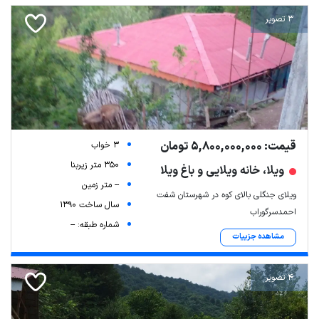
3 تصویر
قیمت: 5,800,000,000 تومان
3 خواب
350 متر زیربنا
ویلا، خانه ویلایی و باغ ویلا
-- متر زمین
ویلای جنگلی بالای کوه در شهرستان شفت
سال ساخت 1390
احمدسرگوراب
شماره طبقه: --
مشاهده جزییات
4 تصویر