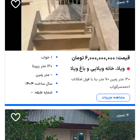
4 تصویر
قیمت: 6,000,000,000 تومان
1 خواب
120 متر زیربنا
ویلا، خانه ویلایی و باغ ویلا
-- متر زمین
۱۲۰ متر زمین ۷۰ متر بنا با فول امکانات
سال ساخت 1404
احمدسرگوراب
شماره طبقه: --
مشاهده جزییات
4 تصویر