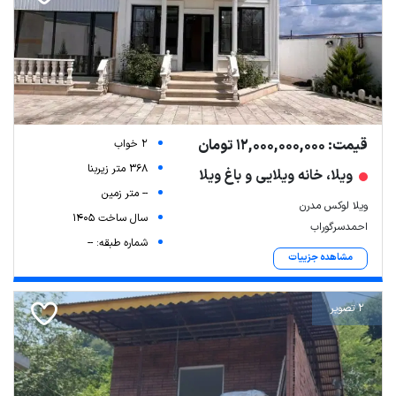
قیمت: 12,000,000,000 تومان
2 خواب
368 متر زیربنا
ویلا، خانه ویلایی و باغ ویلا
-- متر زمین
ویلا لوکس مدرن
سال ساخت 1405
احمدسرگوراب
شماره طبقه: --
مشاهده جزییات
2 تصویر