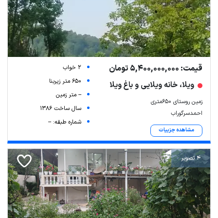
قیمت: 5,400,000,000 تومان
2 خواب
650 متر زیربنا
ویلا، خانه ویلایی و باغ ویلا
-- متر زمین
زمین روستای ۶۵۰متری
سال ساخت 1386
احمدسرگوراب
شماره طبقه: --
مشاهده جزییات
4 تصویر