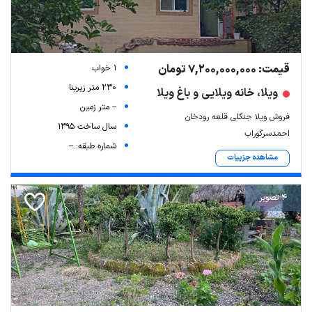
قیمت: 7,200,000,000 تومان
1 خواب
230 متر زیربنا
ویلا، خانه ویلایی و باغ ویلا
-- متر زمین
فروش ویلا جنگلی قلعه رودخان
سال ساخت 1395
احمدسرگوراب
شماره طبقه: --
مشاهده جزییات
4 تصویر