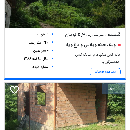
قیمت: 5,300,000,000 تومان
2 خواب
320 متر زیربنا
ویلا، خانه ویلایی و باغ ویلا
-- متر زمین
خانه قابل سکونت با مدارک کامل
سال ساخت 1386
احمدسرگوراب
شماره طبقه: --
مشاهده جزییات
4 تصویر