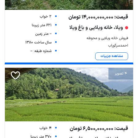
قیمت: 14,000,000,000 تومان
2 خواب
621 متر زیربنا
ویلا، خانه ویلایی و باغ ویلا
-- متر زمین
فروش خانه ویلایی و محوطه
سال ساخت 1380
احمدسرگوراب
شماره طبقه: --
مشاهده جزییات
4 تصویر
قیمت: 6,500,000,000 تومان
4 خواب
370 متر زیربنا