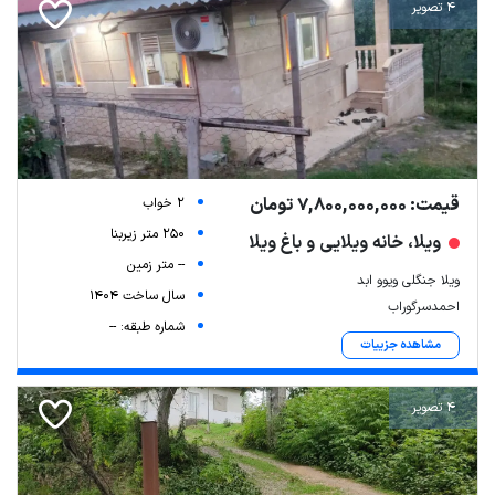
4 تصویر
قیمت: 7,800,000,000 تومان
2 خواب
250 متر زیربنا
ویلا، خانه ویلایی و باغ ویلا
-- متر زمین
ویلا جنگلی ویوو ابد
سال ساخت 1404
احمدسرگوراب
شماره طبقه: --
مشاهده جزییات
4 تصویر