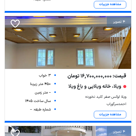
مشاهده جزییات
4 تصویر
قیمت: 16,700,000,000 تومان
3 خواب
450 متر زیربنا
ویلا، خانه ویلایی و باغ ویلا
-- متر زمین
ویلا لوکس صفر کلید نخورده
سال ساخت 1405
احمدسرگوراب
شماره طبقه: --
مشاهده جزییات
4 تصویر