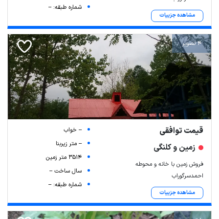
شماره طبقه: --
مشاهده جزییات
4 تصویر
قیمت توافقی
-- خواب
-- متر زیربنا
زمین و کلنگی
3514 متر زمین
فروش زمین با خانه و محوطه
سال ساخت --
احمدسرگوراب
شماره طبقه: --
مشاهده جزییات