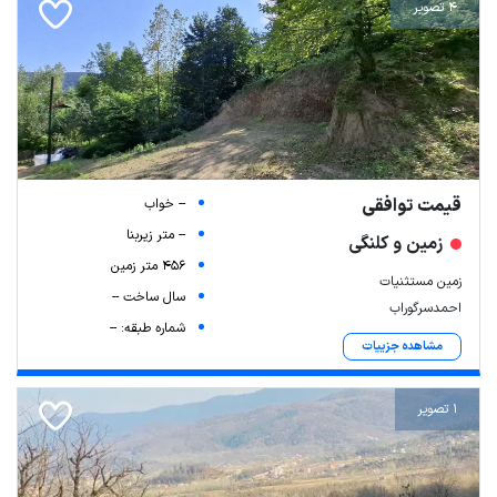
4 تصویر
قیمت توافقی
-- خواب
-- متر زیربنا
زمین و کلنگی
456 متر زمین
زمین مستثنیات
سال ساخت --
احمدسرگوراب
شماره طبقه: --
مشاهده جزییات
1 تصویر