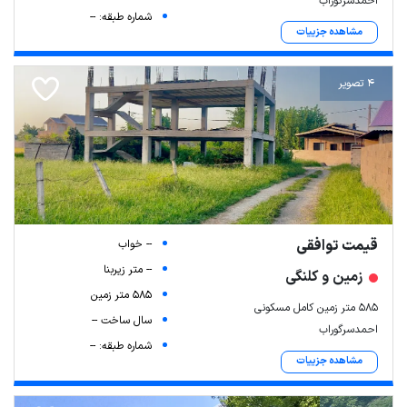
احمدسرگوراب
شماره طبقه: --
مشاهده جزییات
4 تصویر
قیمت توافقی
-- خواب
-- متر زیربنا
زمین و کلنگی
585 متر زمین
۵۸۵ متر زمین کامل مسکونی
سال ساخت --
احمدسرگوراب
شماره طبقه: --
مشاهده جزییات