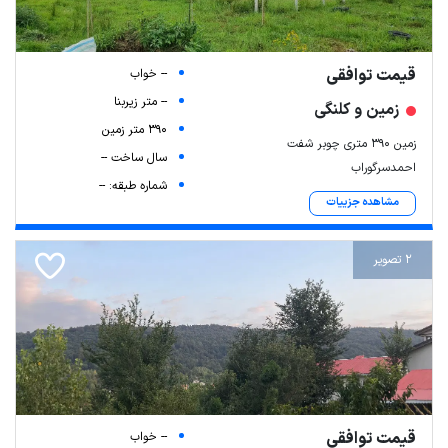
قیمت توافقی
-- خواب
-- متر زیربنا
زمین و کلنگی
390 متر زمین
زمین ۳۹۰ متری چوبر شفت
سال ساخت --
احمدسرگوراب
شماره طبقه: --
مشاهده جزییات
2 تصویر
قیمت توافقی
-- خواب