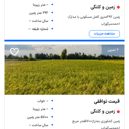
-- متر زیربنا
زمین و کلنگی
292 متر زمین
زمین ۲۹۲متری کامل مسکونی با مدارک
سال ساخت --
احمدسرگوراب
شماره طبقه: --
مشاهده جزییات
2 تصویر
قیمت توافقی
-- خواب
-- متر زیربنا
زمین و کلنگی
5700 متر زمین
زمین کشاورزی بمتراژ۵۷۰۰متر مربع
سال ساخت --
احمدسرگوراب