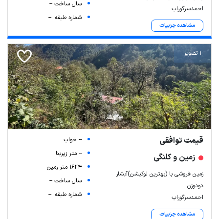
سال ساخت --
احمدسرگوراب
شماره طبقه: --
مشاهده جزییات
1 تصویر
قیمت توافقی
-- خواب
-- متر زیربنا
زمین و کلنگی
1624 متر زمین
زمین فروشی با (بهترین لوکیشن)آبشار
سال ساخت --
دودوزن
شماره طبقه: --
احمدسرگوراب
مشاهده جزییات