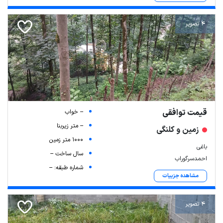
4 تصویر
قیمت توافقی
-- خواب
-- متر زیربنا
زمین و کلنگی
1000 متر زمین
باغی
سال ساخت --
احمدسرگوراب
شماره طبقه: --
مشاهده جزییات
4 تصویر