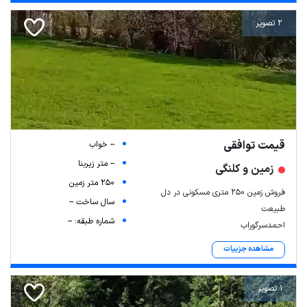
2 تصویر
قیمت توافقی
-- خواب
-- متر زیربنا
زمین و کلنگی
250 متر زمین
فروش زمین 250 متری مسکونی در دل
سال ساخت --
طبیعت
شماره طبقه: --
احمدسرگوراب
مشاهده جزییات
1 تصویر