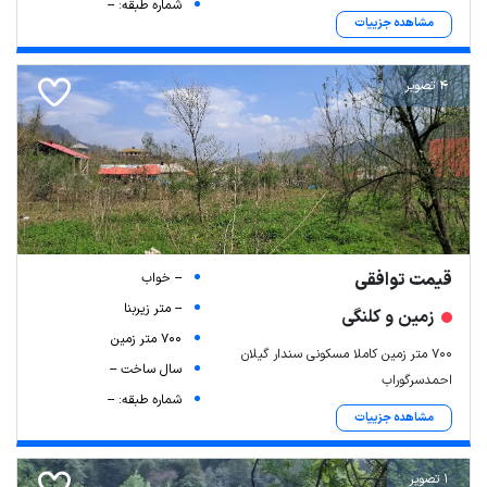
شماره طبقه: --
مشاهده جزییات
4 تصویر
قیمت توافقی
-- خواب
-- متر زیربنا
زمین و کلنگی
700 متر زمین
۷۰۰ متر زمین کاملا مسکونی سندار گیلان
سال ساخت --
احمدسرگوراب
شماره طبقه: --
مشاهده جزییات
1 تصویر