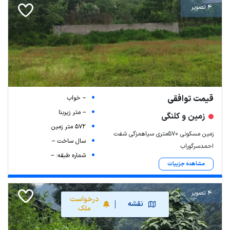
4 تصویر
قیمت توافقی
-- خواب
-- متر زیربنا
زمین و کلنگی
572 متر زمین
زمین مسکونی 570متری سیاهمزگی شفت
سال ساخت --
احمدسرگوراب
شماره طبقه: --
مشاهده جزییات
4 تصویر
درخواست
نقشه
ملک