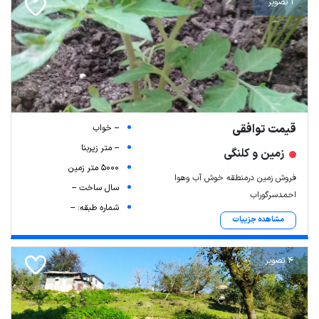
1 تصویر
قیمت توافقی
-- خواب
-- متر زیربنا
زمین و کلنگی
5000 متر زمین
فروش زمین درمنطقه خوش آب وهوا
سال ساخت --
احمدسرگوراب
شماره طبقه: --
مشاهده جزییات
4 تصویر