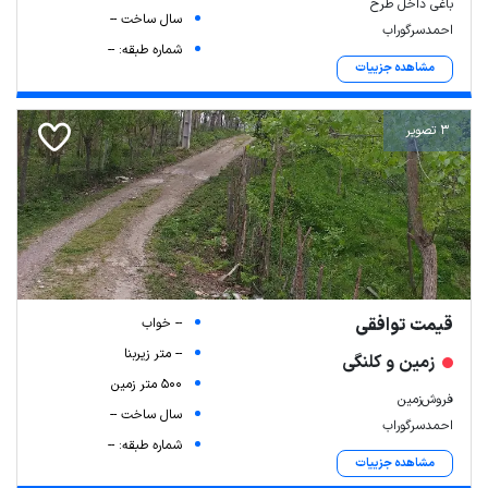
باغی داخل طرح
سال ساخت --
احمدسرگوراب
شماره طبقه: --
مشاهده جزییات
3 تصویر
قیمت توافقی
-- خواب
-- متر زیربنا
زمین و کلنگی
500 متر زمین
فروش‌زمین
سال ساخت --
احمدسرگوراب
شماره طبقه: --
مشاهده جزییات