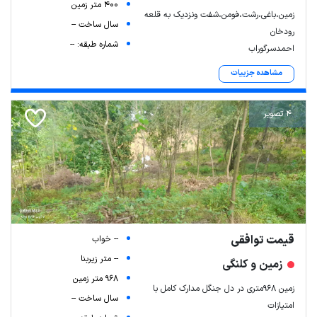
400 متر زمین
زمین،باغی،رشت،فومن،شفت ونزدیک به قلعه
سال ساخت --
رودخان
شماره طبقه: --
احمدسرگوراب
مشاهده جزییات
4 تصویر
قیمت توافقی
-- خواب
-- متر زیربنا
زمین و کلنگی
968 متر زمین
زمین ۹۶۸متری در دل جنگل مدارک کامل با
سال ساخت --
امتیازات