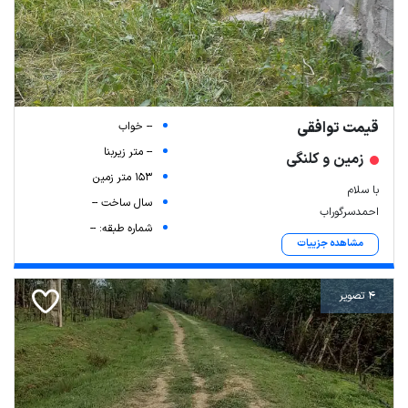
قیمت توافقی
-- خواب
-- متر زیربنا
زمین و کلنگی
153 متر زمین
با سلام
سال ساخت --
احمدسرگوراب
شماره طبقه: --
مشاهده جزییات
4 تصویر