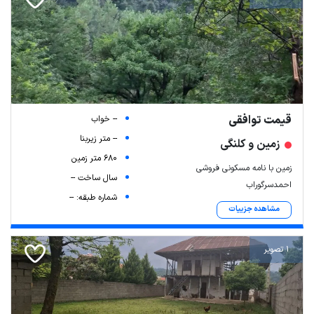
قیمت توافقی
-- خواب
-- متر زیربنا
زمین و کلنگی
680 متر زمین
زمین با نامه مسکونی فروشی
سال ساخت --
احمدسرگوراب
شماره طبقه: --
مشاهده جزییات
1 تصویر