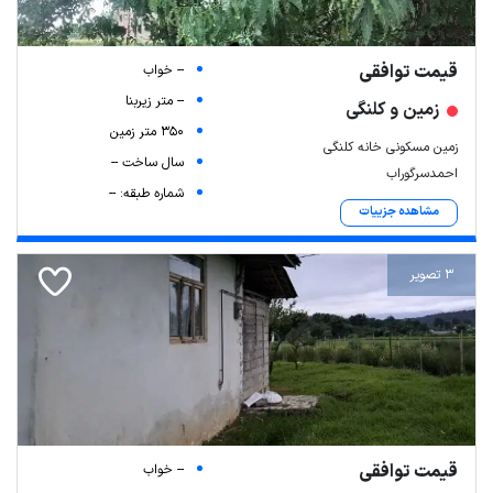
قیمت توافقی
-- خواب
-- متر زیربنا
زمین و کلنگی
350 متر زمین
زمین مسکونی خانه کلنگی
سال ساخت --
احمدسرگوراب
شماره طبقه: --
مشاهده جزییات
3 تصویر
قیمت توافقی
-- خواب