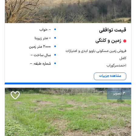
قیمت توافقی
-- خواب
-- متر زیربنا
زمین و کلنگی
2000 متر زمین
فروش زمین مسکونی باویو ابدی و امتیازات
سال ساخت --
کامل
شماره طبقه: --
احمدسرگوراب
مشاهده جزییات
3 تصویر