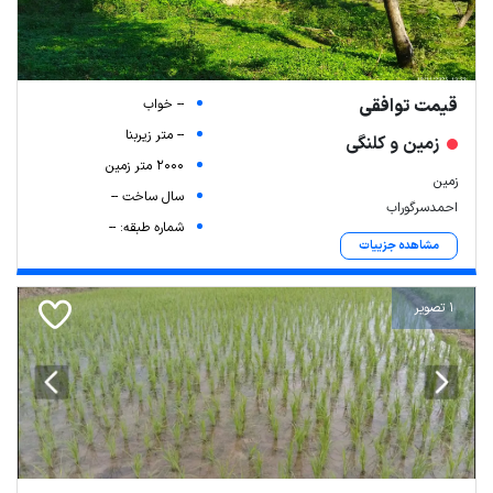
قیمت توافقی
-- خواب
-- متر زیربنا
زمین و کلنگی
2000 متر زمین
زمین
سال ساخت --
احمدسرگوراب
شماره طبقه: --
مشاهده جزییات
1 تصویر