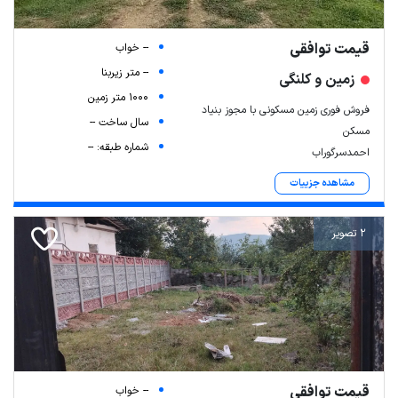
قیمت توافقی
-- خواب
-- متر زیربنا
زمین و کلنگی
1000 متر زمین
فروش فوری زمین مسکونی با مجوز بنیاد
سال ساخت --
مسکن
شماره طبقه: --
احمدسرگوراب
مشاهده جزییات
2 تصویر
قیمت توافقی
-- خواب