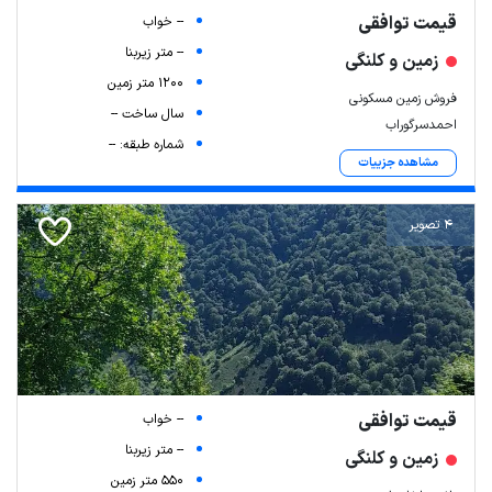
قیمت توافقی
-- خواب
-- متر زیربنا
زمین و کلنگی
1200 متر زمین
فروش زمین مسکونی
سال ساخت --
احمدسرگوراب
شماره طبقه: --
مشاهده جزییات
4 تصویر
قیمت توافقی
-- خواب
-- متر زیربنا
زمین و کلنگی
550 متر زمین