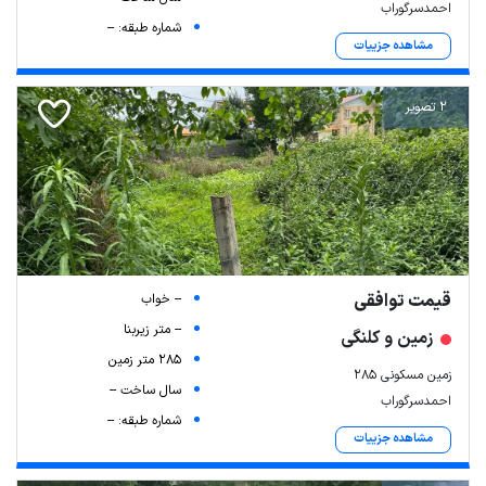
احمدسرگوراب
شماره طبقه: --
مشاهده جزییات
2 تصویر
قیمت توافقی
-- خواب
-- متر زیربنا
زمین و کلنگی
285 متر زمین
زمین مسکونی 285
سال ساخت --
احمدسرگوراب
شماره طبقه: --
مشاهده جزییات