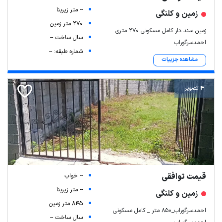
-- متر زیربنا
زمین و کلنگی
270 متر زمین
زمین سند دار کامل مسکونی 270 متری
سال ساخت --
احمدسرگوراب
شماره طبقه: --
مشاهده جزییات
4 تصویر
قیمت توافقی
-- خواب
-- متر زیربنا
زمین و کلنگی
845 متر زمین
احمدسرگوراب_۸۵۰ متر _ کامل مسکونی
سال ساخت --