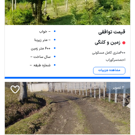
قیمت توافقی
-- خواب
-- متر زیربنا
زمین و کلنگی
600 متر زمین
۶۰۰متری کامل مسکونی
سال ساخت --
احمدسرگوراب
شماره طبقه: --
مشاهده جزییات
Leaflet
| Map data ©
ariamarz.com
2 تصویر