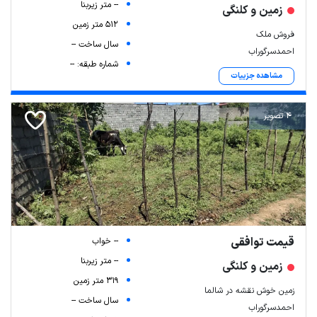
-- متر زیربنا
زمین و کلنگی
512 متر زمین
فروش ملک
سال ساخت --
احمدسرگوراب
شماره طبقه: --
مشاهده جزییات
4 تصویر
قیمت توافقی
-- خواب
-- متر زیربنا
زمین و کلنگی
319 متر زمین
زمین خوش نقشه در شالما
سال ساخت --
احمدسرگوراب