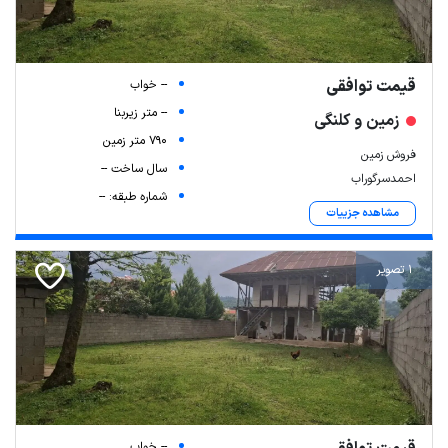
قیمت توافقی
-- خواب
-- متر زیربنا
زمین و کلنگی
790 متر زمین
فروش زمین
سال ساخت --
احمدسرگوراب
شماره طبقه: --
مشاهده جزییات
1 تصویر
-- خواب