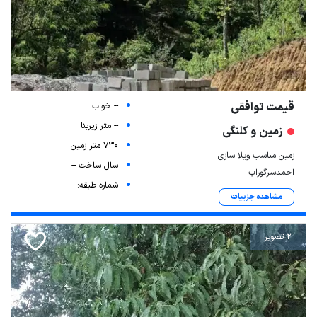
قیمت توافقی
-- خواب
-- متر زیربنا
زمین و کلنگی
730 متر زمین
زمین مناسب ویلا سازی
سال ساخت --
احمدسرگوراب
شماره طبقه: --
مشاهده جزییات
2 تصویر