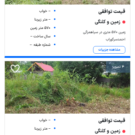
قیمت توافقی
-- خواب
-- متر زیربنا
زمین و کلنگی
570 متر زمین
زمین ۵۷۰ متری در سیاهمزگی
سال ساخت --
احمدسرگوراب
شماره طبقه: --
مشاهده جزییات
4 تصویر
قیمت توافقی
-- خواب
-- متر زیربنا
زمین و کلنگی