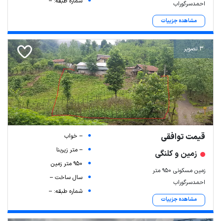
شماره طبقه: --
احمدسرگوراب
مشاهده جزییات
3 تصویر
قیمت توافقی
-- خواب
-- متر زیربنا
زمین و کلنگی
950 متر زمین
زمین مسکونی 950 متر
سال ساخت --
احمدسرگوراب
شماره طبقه: --
مشاهده جزییات