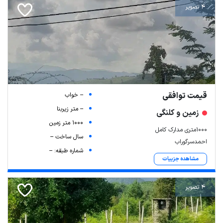
4 تصویر
قیمت توافقی
-- خواب
-- متر زیربنا
زمین و کلنگی
1000 متر زمین
۱۰۰۰متری مدارک کامل
سال ساخت --
احمدسرگوراب
شماره طبقه: --
مشاهده جزییات
4 تصویر