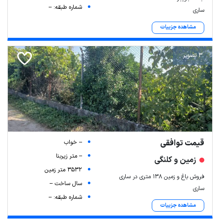
شماره طبقه: --
ساری
مشاهده جزییات
3 تصویر
قیمت توافقی
-- خواب
-- متر زیربنا
زمین و کلنگی
3532 متر زمین
فروش باغ و زمین ۱۳۸ متری در ساری
سال ساخت --
ساری
شماره طبقه: --
مشاهده جزییات