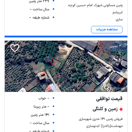
237 متر زمین
زمین مسکونی شهرک امام حسین کوچه
سال ساخت --
ابریشم
شماره طبقه: --
ساری
مشاهده جزییات
3 تصویر
قیمت توافقی
-- خواب
-- متر زیربنا
زمین و کلنگی
141 متر زمین
فروش زمین ۱۴۱ متری شهرساری
سال ساخت --
مهدشت(بالادزا) کدنوسازی
شماره طبقه: --