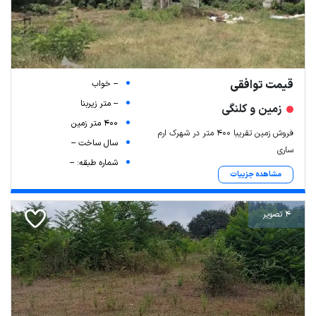
قیمت توافقی
-- خواب
-- متر زیربنا
زمین و کلنگی
400 متر زمین
فروش زمین تقریبا ۴۰۰ متر در شهرک ارم
سال ساخت --
ساری
شماره طبقه: --
مشاهده جزییات
4 تصویر