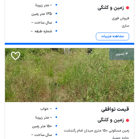
-- متر زیربنا
زمین و کلنگی
135 متر زمین
فروش فوری
سال ساخت --
ساری
شماره طبقه: --
مشاهده جزییات
4 تصویر
قیمت توافقی
-- خواب
-- متر زیربنا
زمین و کلنگی
150 متر زمین
زمین مسکونی ۱۵۰ متری میدان امام رگندشت
سال ساخت --
جاده جویبار