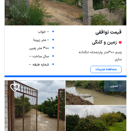
قیمت توافقی
-- خواب
-- متر زیربنا
زمین و کلنگی
300 متر زمین
زمیم ۳۰۰متر واردمحله تنگه‌لته
سال ساخت --
ساری
شماره طبقه: --
مشاهده جزییات
1 تصویر