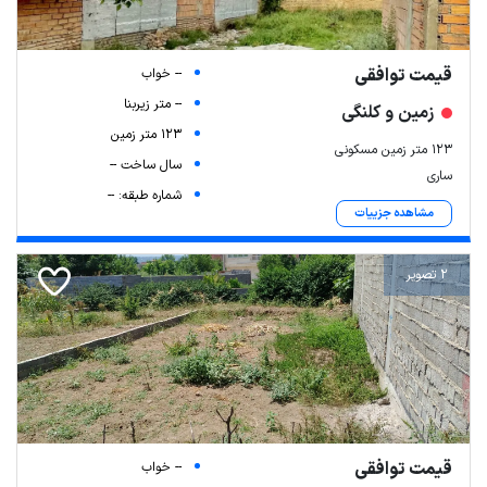
قیمت توافقی
-- خواب
-- متر زیربنا
زمین و کلنگی
123 متر زمین
۱۲۳ متر زمین مسکونی
سال ساخت --
ساری
شماره طبقه: --
مشاهده جزییات
2 تصویر
قیمت توافقی
-- خواب