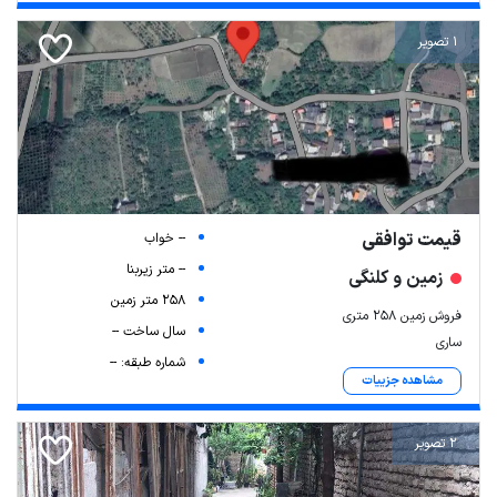
1 تصویر
قیمت توافقی
-- خواب
-- متر زیربنا
زمین و کلنگی
258 متر زمین
فروش زمین ۲۵۸ متری
سال ساخت --
ساری
شماره طبقه: --
مشاهده جزییات
2 تصویر