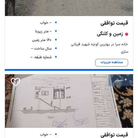
قیمت توافقی
-- خواب
-- متر زیربنا
زمین و کلنگی
160 متر زمین
خانه سرا در بهترین کوچه شهید قربانی
سال ساخت --
ساری
شماره طبقه: --
مشاهده جزییات
4 تصویر
قیمت توافقی
-- خواب