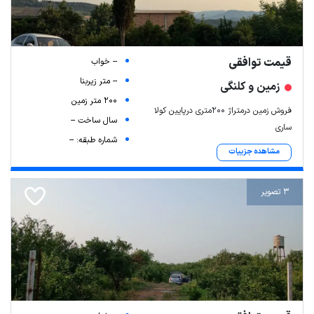
قیمت توافقی
-- خواب
-- متر زیربنا
زمین و کلنگی
200 متر زمین
فروش زمین درمتراژ ۲۰۰متری درپایین کولا
سال ساخت --
ساری
شماره طبقه: --
مشاهده جزییات
3 تصویر