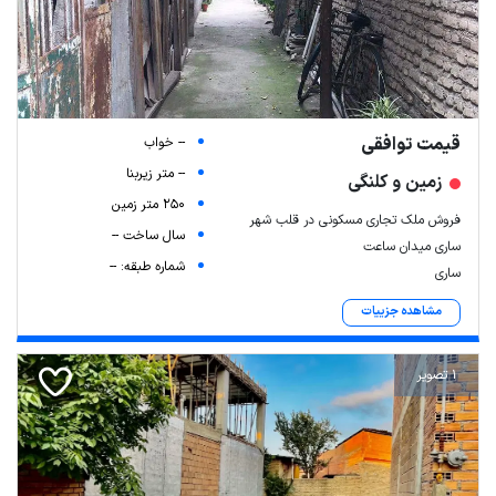
قیمت توافقی
-- خواب
-- متر زیربنا
زمین و کلنگی
250 متر زمین
فروش ملک تجاری مسکونی در قلب شهر
سال ساخت --
ساری میدان ساعت
شماره طبقه: --
ساری
Leaflet
| Map data ©
ariamarz.com
مشاهده جزییات
1 تصویر