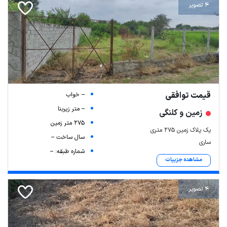
4 تصویر
قیمت توافقی
-- خواب
-- متر زیربنا
زمین و کلنگی
275 متر زمین
یک پلاک زمین ۲۷۵ متری
سال ساخت --
ساری
شماره طبقه: --
مشاهده جزییات
4 تصویر