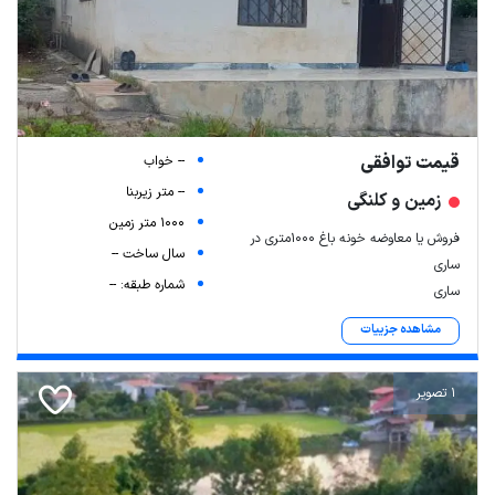
قیمت توافقی
-- خواب
-- متر زیربنا
زمین و کلنگی
1000 متر زمین
فروش یا معاوضه خونه باغ ۱۰۰۰متری در
سال ساخت --
ساری
شماره طبقه: --
ساری
مشاهده جزییات
1 تصویر