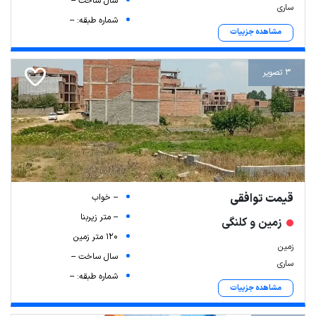
سال ساخت --
ساری
شماره طبقه: --
مشاهده جزییات
3 تصویر
قیمت توافقی
-- خواب
-- متر زیربنا
زمین و کلنگی
120 متر زمین
زمین
سال ساخت --
ساری
شماره طبقه: --
مشاهده جزییات