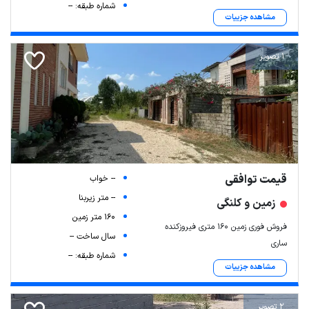
شماره طبقه: --
مشاهده جزییات
1 تصویر
قیمت توافقی
-- خواب
-- متر زیربنا
زمین و کلنگی
160 متر زمین
فروش فوری زمین ۱۶۰ متری فیروزکنده
سال ساخت --
ساری
شماره طبقه: --
مشاهده جزییات
2 تصویر