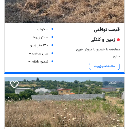
قیمت توافقی
-- خواب
-- متر زیربنا
زمین و کلنگی
130 متر زمین
معاوضه با خودرو یا فروش فوری
سال ساخت --
ساری
شماره طبقه: --
مشاهده جزییات
1 تصویر