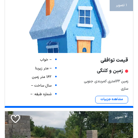
1 تصویر
قیمت توافقی
-- خواب
-- متر زیربنا
زمین و کلنگی
162 متر زمین
زمین 162متری کمربندی جنوبی
سال ساخت --
ساری
شماره طبقه: --
مشاهده جزییات
4 تصویر