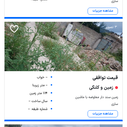
ساری
مشاهده جزییات
3 تصویر
قیمت توافقی
-- خواب
-- متر زیربنا
زمین و کلنگی
114 متر زمین
زمین سند دار معاوضه با ماشین
سال ساخت --
ساری
شماره طبقه: --
مشاهده جزییات