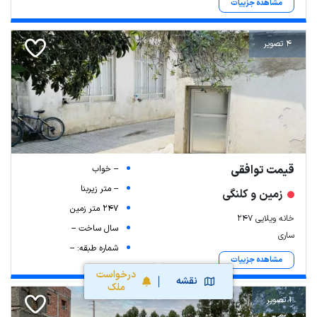
مشاهده جزییات
4 تصویر
قیمت توافقی
-- خواب
-- متر زیربنا
زمین و کلنگی
247 متر زمین
خانه ویلایی 247
سال ساخت --
ساری
شماره طبقه: --
مشاهده جزییات
درخواست
نقشه
ملک
1 تصویر