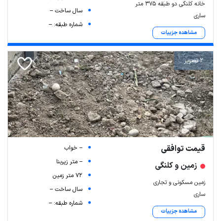
خانه کلنگی دو طبقه 375 متر
سال ساخت --
ساری
شماره طبقه: --
مشاهده جزییات
2 تصویر
قیمت توافقی
-- خواب
-- متر زیربنا
زمین و کلنگی
72 متر زمین
زمین مسکونی و تجاری
سال ساخت --
ساری
شماره طبقه: --
مشاهده جزییات