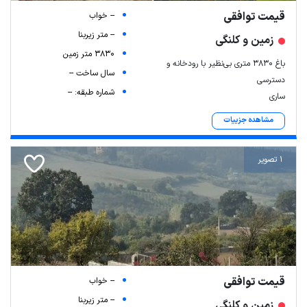
قیمت توافقی
-- خواب
-- متر زیربنا
زمین و کلنگی
3830 متر زمین
باغ ۳۸۳۰ متری بی‌نظیر با رودخانه و
سال ساخت --
دسترسی
شماره طبقه: --
ساری
مشاهده جزییات
1 تصویر
قیمت توافقی
-- خواب
-- متر زیربنا
زمین و کلنگی