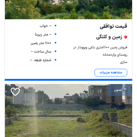
قیمت توافقی
-- خواب
-- متر زیربنا
زمین و کلنگی
1100 متر زمین
فروش زمین ۱۱۰۰متری باغی ویوودار در
سال ساخت --
روستای واردمحله
شماره طبقه: --
ساری
مشاهده جزییات
3 تصویر