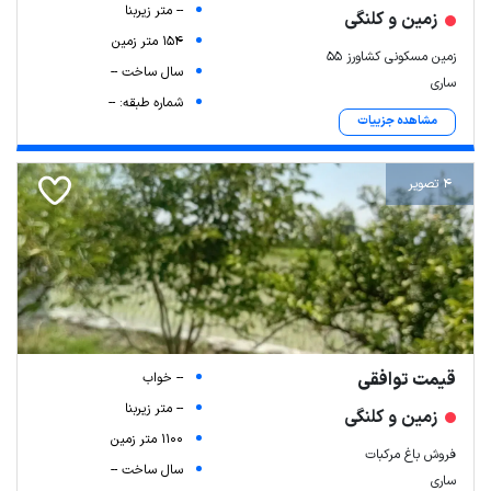
-- متر زیربنا
زمین و کلنگی
154 متر زمین
زمین مسکونی کشاورز 55
سال ساخت --
ساری
شماره طبقه: --
مشاهده جزییات
4 تصویر
قیمت توافقی
-- خواب
-- متر زیربنا
زمین و کلنگی
1100 متر زمین
فروش باغ مرکبات
سال ساخت --
ساری