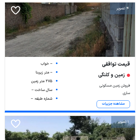
4 تصویر
قیمت توافقی
-- خواب
-- متر زیربنا
زمین و کلنگی
275 متر زمین
فروش زمین مسکونی
سال ساخت --
ساری
شماره طبقه: --
مشاهده جزییات
1 تصویر