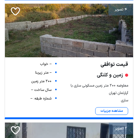
4 تصویر
قیمت توافقی
-- خواب
-- متر زیربنا
زمین و کلنگی
200 متر زمین
معاوضه ۲۰۰ متر زمین مسکونی ساری با
سال ساخت --
آپارتمان تهران
شماره طبقه: --
ساری
مشاهده جزییات
2 تصویر