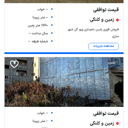
قیمت توافقی
-- خواب
-- متر زیربنا
زمین و کلنگی
1760 متر زمین
فروش فوری زمین بام‌ساری ویو کل شهر
سال ساخت --
ساری
شماره طبقه: --
مشاهده جزییات
1 تصویر
قیمت توافقی
-- خواب
-- متر زیربنا
زمین و کلنگی