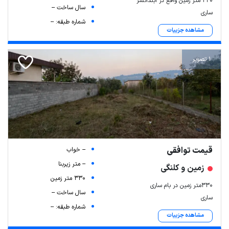
220 متر زمین واقع در ابندانسر
سال ساخت --
ساری
شماره طبقه: --
مشاهده جزییات
1 تصویر
قیمت توافقی
-- خواب
-- متر زیربنا
زمین و کلنگی
330 متر زمین
330متر زمین در بام ساری
سال ساخت --
ساری
شماره طبقه: --
مشاهده جزییات