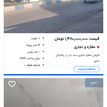
قیمت: 1,480,000,000 تومان
0 خواب
16 متر زیربنا
مغازه و تجاری
-- متر زمین
فروش مغازه تجاری سند دار در زغالچال
سال ساخت 1386
ساری
شماره طبقه: --
مشاهده جزییات
1 تصویر