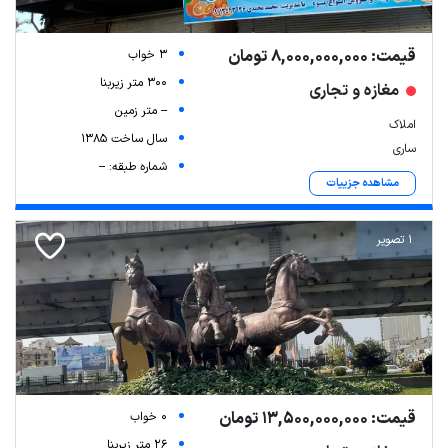
قیمت: 8,000,000,000 تومان
3 خواب
300 متر زیربنا
مغازه و تجاری
-- متر زمین
املاک
سال ساخت 1385
ساری
شماره طبقه: --
مشاهده جزییات
1 تصویر
قیمت: 13,500,000,000 تومان
0 خواب
26 متر زیربنا