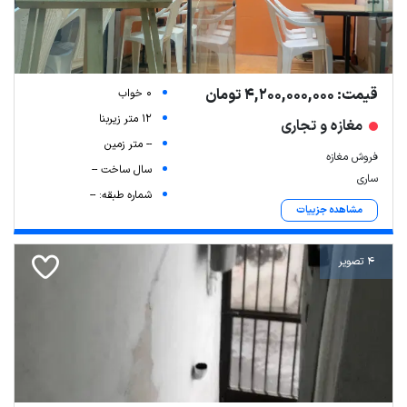
قیمت: 4,200,000,000 تومان
0 خواب
12 متر زیربنا
مغازه و تجاری
-- متر زمین
فروش مغازه
سال ساخت --
ساری
شماره طبقه: --
مشاهده جزییات
4 تصویر