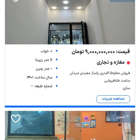
قیمت: 9,000,000,000 تومان
0 خواب
7 متر زیربنا
مغازه و تجاری
-- متر زمین
فروش مغازه6.5متری پاساژ مفیدی میدان
سال ساخت 1401
ساعت طلافروشی
شماره طبقه: --
ساری
مشاهده جزییات
3 تصویر