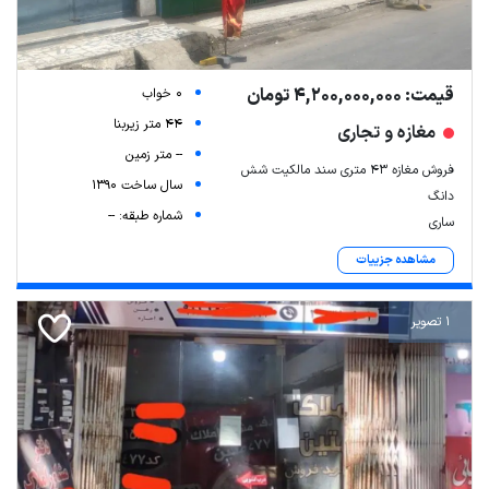
قیمت: 4,200,000,000 تومان
0 خواب
44 متر زیربنا
مغازه و تجاری
-- متر زمین
فروش مغازه ۴۳ متری سند مالکیت شش
سال ساخت 1390
دانگ
شماره طبقه: --
ساری
مشاهده جزییات
1 تصویر