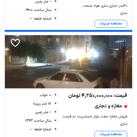
-- متر زمین
۶۰متر تجاری ساری هولا صنعت
سال ساخت 1400
ساری
شماره طبقه: --
مشاهده جزییات
1 تصویر
قیمت: 4,250,000,000 تومان
0 خواب
18 متر زیربنا
مغازه و تجاری
-- متر زمین
فروش مغازه جفت بلوار شمشیربند به قیمت
سال ساخت 1393
ساری
شماره طبقه: --
مشاهده جزییات