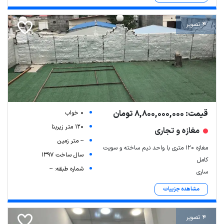
4 تصویر
قیمت: 8,800,000,000 تومان
0 خواب
120 متر زیربنا
مغازه و تجاری
-- متر زمین
مغازه ۱۲۰ متری با واحد نیم ساخته و سویت
سال ساخت 1397
کامل
شماره طبقه: --
ساری
مشاهده جزییات
4 تصویر