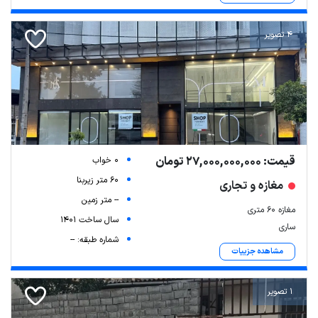
4 تصویر
قیمت: 27,000,000,000 تومان
0 خواب
60 متر زیربنا
مغازه و تجاری
-- متر زمین
مغازه ۶۰ متری
سال ساخت 1401
ساری
شماره طبقه: --
مشاهده جزییات
1 تصویر