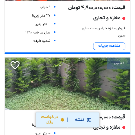
قیمت: 4,900,000,000 تومان
1 خواب
27 متر زیربنا
مغازه و تجاری
-- متر زمین
فروش مغازه خیابان ملت ساری
سال ساخت 1390
ساری
شماره طبقه: --
مشاهده جزییات
1 تصویر
قیمت: 35,000,000,000 تومان
0 خواب
درخواست
نقشه
ملک
30 متر زیربنا
مغازه و تجاری
-- متر زمین