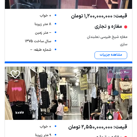
قیمت: 1,200,000,000 تومان
0 خواب
8 متر زیربنا
مغازه و تجاری
-- متر زمین
مغازه شیخ طبرسی نعلبندان
سال ساخت 1375
ساری
شماره طبقه: --
مشاهده جزییات
3 تصویر
قیمت: 2,550,000,000 تومان
0 خواب
9 متر زیربنا