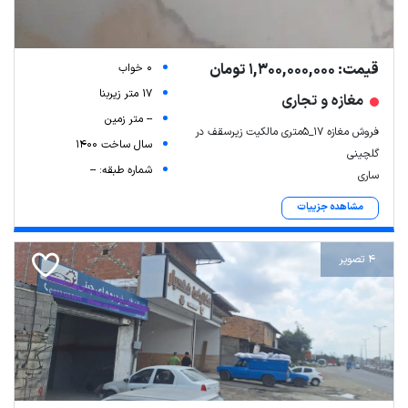
قیمت: 1,300,000,000 تومان
0 خواب
17 متر زیربنا
مغازه و تجاری
-- متر زمین
فروش مغازه ۱۷_۵متری مالکیت زیرسقف در
سال ساخت 1400
گلچینی
شماره طبقه: --
ساری
مشاهده جزییات
4 تصویر