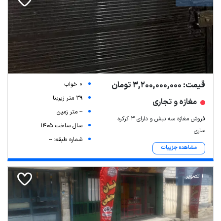
قیمت: 3,200,000,000 تومان
0 خواب
39 متر زیربنا
مغازه و تجاری
-- متر زمین
فروش مغازه سه نبش و دارای ۳ کرکره
سال ساخت 1405
ساری
شماره طبقه: --
مشاهده جزییات
1 تصویر