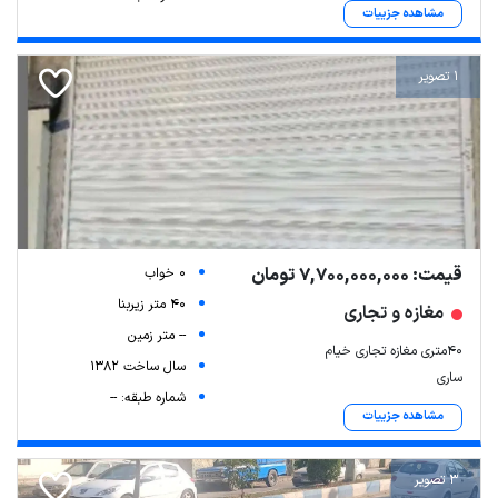
مشاهده جزییات
1 تصویر
قیمت: 7,700,000,000 تومان
0 خواب
40 متر زیربنا
مغازه و تجاری
-- متر زمین
۴۰متری مغازه تجاری خیام
سال ساخت 1382
ساری
شماره طبقه: --
مشاهده جزییات
3 تصویر