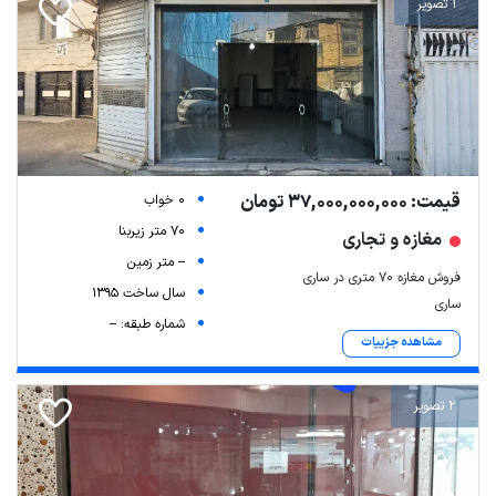
1 تصویر
قیمت: 37,000,000,000 تومان
0 خواب
70 متر زیربنا
مغازه و تجاری
-- متر زمین
فروش مغازه ۷۰ متری در ساری
سال ساخت 1395
ساری
شماره طبقه: --
مشاهده جزییات
2 تصویر