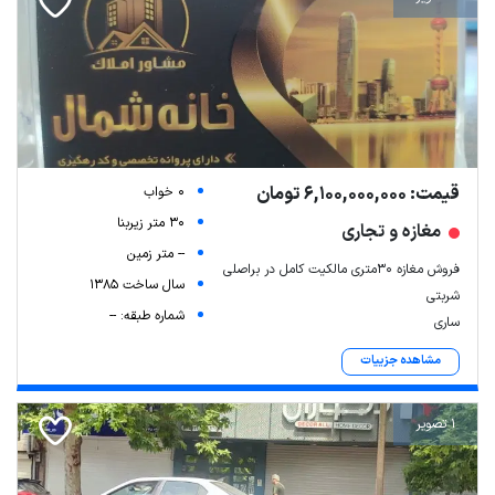
قیمت: 6,100,000,000 تومان
0 خواب
30 متر زیربنا
مغازه و تجاری
-- متر زمین
فروش مغازه ۳۰متری مالکیت کامل در براصلی
سال ساخت 1385
شربتی
شماره طبقه: --
ساری
مشاهده جزییات
1 تصویر