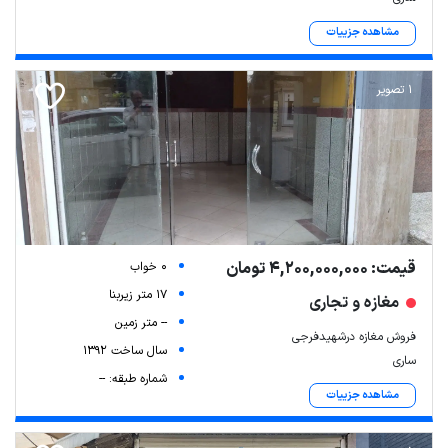
مشاهده جزییات
1 تصویر
قیمت: 4,200,000,000 تومان
0 خواب
17 متر زیربنا
مغازه و تجاری
-- متر زمین
فروش مغازه درشهیدفرجی
سال ساخت 1392
ساری
شماره طبقه: --
مشاهده جزییات