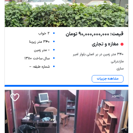
قیمت: 90,000,000,000 تومان
2 خواب
340 متر زیربنا
مغازه و تجاری
-- متر زمین
340 متر زمین در بر اصلی بلوار امیر
سال ساخت 1380
مازندرانی
شماره طبقه: --
ساری
مشاهده جزییات
1 تصویر