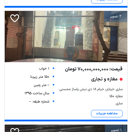
2 تصویر
قیمت: 70,000,000,000 تومان
1 خواب
150 متر زیربنا
مغازه و تجاری
-- متر زمین
ساری خیابان خیام ۱۸ دی نبش پاساژ محسنی
سال ساخت 1395
مغازه ۱۵۰
شماره طبقه: --
ساری
مشاهده جزییات
1 تصویر