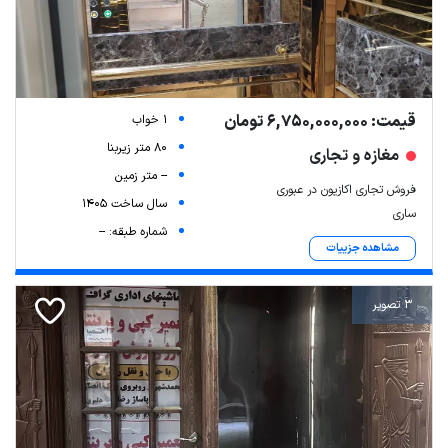
قیمت: 6,750,000,000 تومان
1 خواب
80 متر زیربنا
مغازه و تجاری
-- متر زمین
فروش تجاری اکازیون در عبوری
سال ساخت 1405
ساری
شماره طبقه: --
مشاهده جزییات
3 تصویر