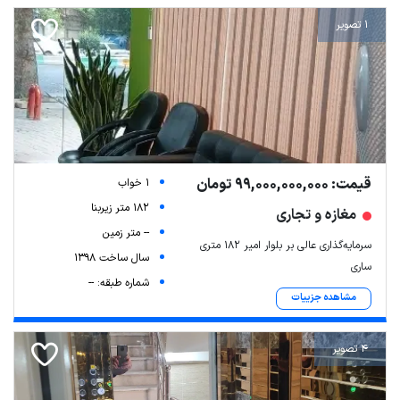
1 تصویر
قیمت: 99,000,000,000 تومان
1 خواب
182 متر زیربنا
مغازه و تجاری
Leaflet
| Map data ©
ariamarz.com
-- متر زمین
سرمایه‌گذاری عالی بر بلوار امیر ۱۸۲ متری
سال ساخت 1398
ساری
شماره طبقه: --
مشاهده جزییات
4 تصویر