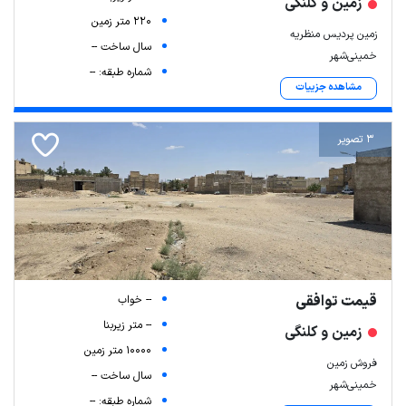
زمین و کلنگی
220 متر زمین
زمین پردیس منظریه
سال ساخت --
خمینی‌شهر
شماره طبقه: --
مشاهده جزییات
3 تصویر
قیمت توافقی
-- خواب
-- متر زیربنا
زمین و کلنگی
10000 متر زمین
فروش زمین
سال ساخت --
خمینی‌شهر
شماره طبقه: --