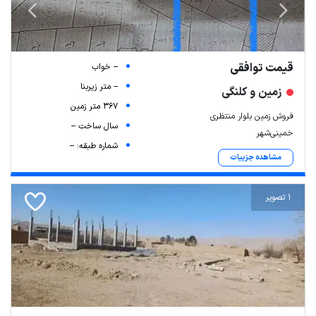
قیمت توافقی
-- خواب
-- متر زیربنا
زمین و کلنگی
367 متر زمین
فروش زمین بلوار منتظری
سال ساخت --
خمینی‌شهر
شماره طبقه: --
مشاهده جزییات
1 تصویر