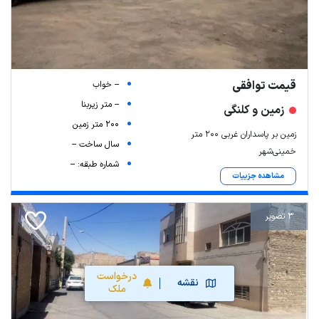
قیمت توافقی
-- خواب
-- متر زیربنا
زمین و کلنگی
200 متر زمین
زمین بر پاسداران غربی 200 متر
سال ساخت --
خمینی‌شهر
شماره طبقه: --
مشاهده جزییات
3 تصویر
درخواست
نقشه
ملک