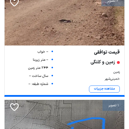
3 تصویر
قیمت توافقی
-- خواب
-- متر زیربنا
زمین و کلنگی
244 متر زمین
زمین
سال ساخت --
خمینی‌شهر
شماره طبقه: --
مشاهده جزییات
1 تصویر