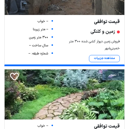
قیمت توافقی
-- خواب
-- متر زیربنا
زمین و کلنگی
300 متر زمین
فروش زمین دیوار کشی شده ۳۰۰ متر
سال ساخت --
خمینی‌شهر
شماره طبقه: --
مشاهده جزییات
1 تصویر
قیمت توافقی
-- خواب