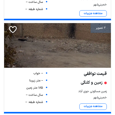
سال ساخت --
خمینی‌شهر
شماره طبقه: --
مشاهده جزییات
2 تصویر
قیمت توافقی
-- خواب
-- متر زیربنا
زمین و کلنگی
185 متر زمین
زمین مسکونی جوی آباد
سال ساخت --
خمینی‌شهر
شماره طبقه: --
مشاهده جزییات