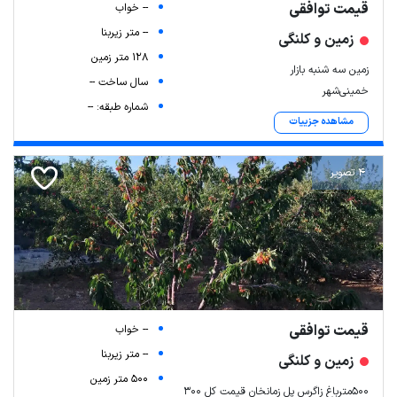
قیمت توافقی
-- خواب
-- متر زیربنا
زمین و کلنگی
128 متر زمین
زمین سه شنبه بازار
سال ساخت --
خمینی‌شهر
شماره طبقه: --
مشاهده جزییات
4 تصویر
Leaflet
| Map data ©
ariamarz.com
قیمت توافقی
-- خواب
-- متر زیربنا
زمین و کلنگی
500 متر زمین
۵۰۰مترباغ زاگرس پل زمانخان قیمت کل ۳۰۰