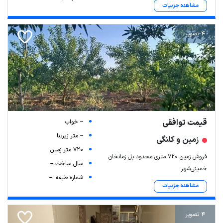
مشاهده جزییات
4 تصویر
قیمت توافقی
-- خواب
-- متر زیربنا
زمین و کلنگی
720 متر زمین
فروش زمین ۷۲۰ متری محدود پل زمانخان
سال ساخت --
خمینی‌شهر
شماره طبقه: --
مشاهده جزییات
4 تصویر