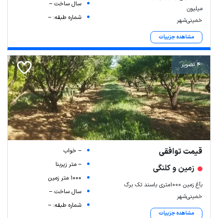
سال ساخت --
میلیون
شماره طبقه: --
خمینی‌شهر
مشاهده جزییات
4 تصویر
قیمت توافقی
-- خواب
-- متر زیربنا
زمین و کلنگی
1000 متر زمین
بآغ زمین ۱۰۰۰متری باسند تک برگ
سال ساخت --
خمینی‌شهر
شماره طبقه: --
مشاهده جزییات