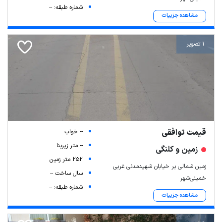
شماره طبقه: --
مشاهده جزییات
1 تصویر
قیمت توافقی
-- خواب
-- متر زیربنا
زمین و کلنگی
252 متر زمین
زمین شمالی بر خیابان شهیدمدنی غربی
سال ساخت --
خمینی‌شهر
شماره طبقه: --
مشاهده جزییات