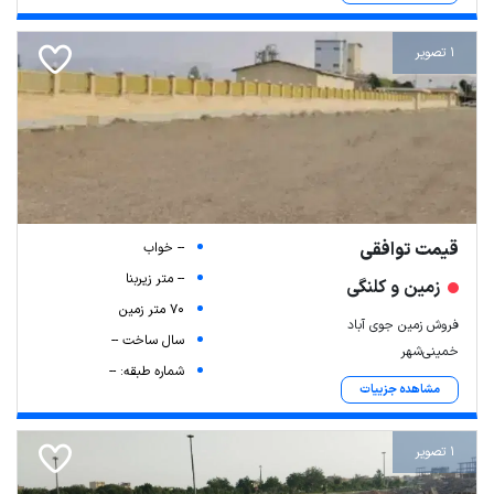
1 تصویر
قیمت توافقی
-- خواب
-- متر زیربنا
زمین و کلنگی
70 متر زمین
فروش زمین جوی آباد
سال ساخت --
خمینی‌شهر
شماره طبقه: --
مشاهده جزییات
1 تصویر