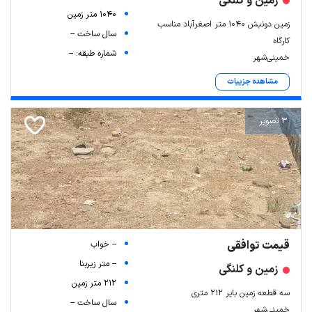
زمین و کلنگی
1040 متر زمین
زمین دونبش ۱۰۴۰ متر اصغرآباد مناسب
سال ساخت --
کارگاه
شماره طبقه: --
خمینی‌شهر
مشاهده جزییات
3 تصویر
قیمت توافقی
-- خواب
-- متر زیربنا
زمین و کلنگی
212 متر زمین
سه قطعه زمین بایر 212 متری
سال ساخت --
خمینی‌شهر