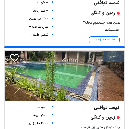
قیمت توافقی
-- خواب
-- متر زیربنا
زمین و کلنگی
200 متر زمین
زمین همه چیزتموم محله۲
سال ساخت --
خمینی‌شهر
شماره طبقه: --
مشاهده جزییات
1 تصویر
قیمت توافقی
-- خواب
-- متر زیربنا
زمین و کلنگی
2000 متر زمین
پلاک دوهزار متری زیر قیمت