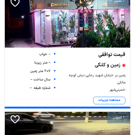
1 تصویر
قیمت توافقی
-- خواب
-- متر زیربنا
زمین و کلنگی
207 متر زمین
زمین بر خیابان شهید رجایی نبش کوچه
سال ساخت --
مالکی
شماره طبقه: --
خمینی‌شهر
مشاهده جزییات
1 تصویر