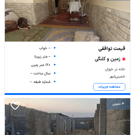
قیمت توافقی
-- خواب
-- متر زیربنا
زمین و کلنگی
120 متر زمین
خانه در خوزان
سال ساخت --
خمینی‌شهر
شماره طبقه: --
مشاهده جزییات
4 تصویر