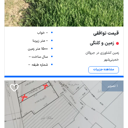
قیمت توافقی
-- خواب
-- متر زیربنا
زمین و کلنگی
1500 متر زمین
زمین کشاورزی در جروکان
سال ساخت --
خمینی‌شهر
شماره طبقه: --
مشاهده جزییات
1 تصویر