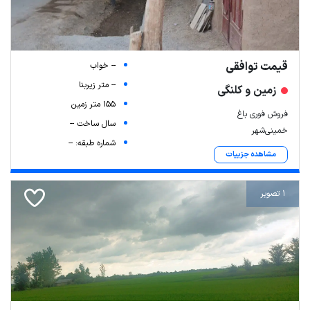
قیمت توافقی
-- خواب
-- متر زیربنا
زمین و کلنگی
155 متر زمین
فروش فوری باغ
سال ساخت --
خمینی‌شهر
شماره طبقه: --
مشاهده جزییات
1 تصویر