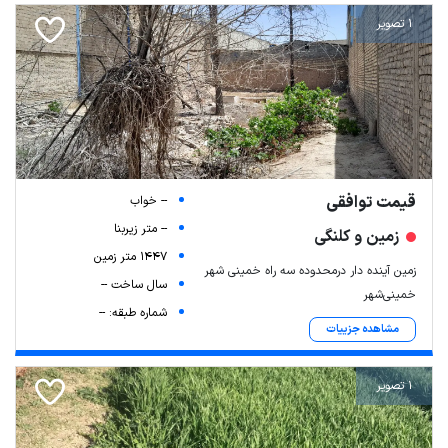
1 تصویر
قیمت توافقی
-- خواب
-- متر زیربنا
زمین و کلنگی
1447 متر زمین
زمین آینده دار درمحدوده سه راه خمینی شهر
سال ساخت --
خمینی‌شهر
شماره طبقه: --
مشاهده جزییات
1 تصویر