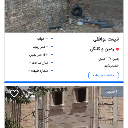
قیمت توافقی
-- خواب
-- متر زیربنا
زمین و کلنگی
130 متر زمین
زمین ۱۳۰ متری
سال ساخت --
خمینی‌شهر
شماره طبقه: --
مشاهده جزییات
2 تصویر