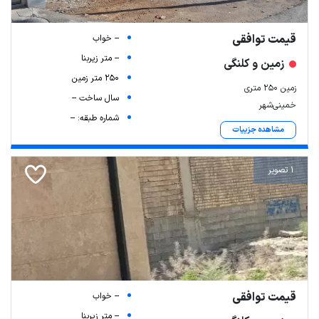
قیمت توافقی
-- خواب
-- متر زیربنا
زمین و کلنگی
250 متر زمین
زمین ۲۵۰ متری
سال ساخت --
خمینی‌شهر
شماره طبقه: --
مشاهده جزییات
1 تصویر
قیمت توافقی
-- خواب
-- متر زیربنا