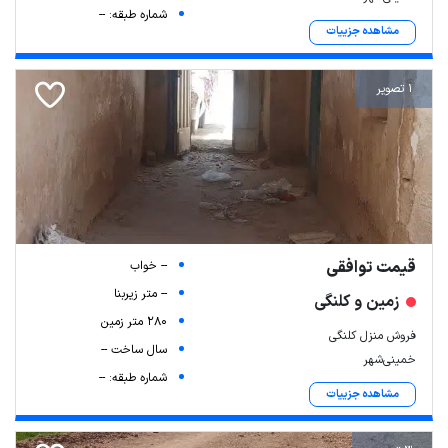
شماره طبقه: --
مشاهده جزییات
1 تصویر
قیمت توافقی
-- خواب
-- متر زیربنا
زمین و کلنگی
280 متر زمین
فروش منزل کلنگی
سال ساخت --
خمینی‌شهر
شماره طبقه: --
مشاهده جزییات