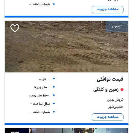
شماره طبقه: --
مشاهده جزییات
1 تصویر
قیمت توافقی
-- خواب
-- متر زیربنا
زمین و کلنگی
1800 متر زمین
فروش زمین
سال ساخت --
خمینی‌شهر
شماره طبقه: --
مشاهده جزییات