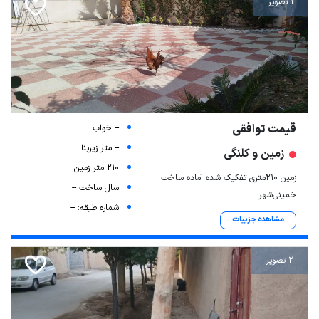
1 تصویر
قیمت توافقی
-- خواب
-- متر زیربنا
زمین و کلنگی
210 متر زمین
زمین 210متری تفکیک شده آماده ساخت
سال ساخت --
خمینی‌شهر
شماره طبقه: --
مشاهده جزییات
2 تصویر