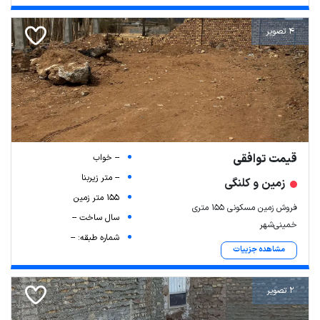
4 تصویر
قیمت توافقی
-- خواب
-- متر زیربنا
زمین و کلنگی
155 متر زمین
فروش زمین مسکونی ۱۵۵ متری
سال ساخت --
خمینی‌شهر
شماره طبقه: --
مشاهده جزییات
2 تصویر