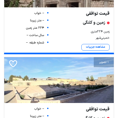
قیمت توافقی
-- خواب
-- متر زیربنا
زمین و کلنگی
224 متر زمین
زمین 224متری
سال ساخت --
خمینی‌شهر
شماره طبقه: --
مشاهده جزییات
1 تصویر
قیمت توافقی
-- خواب
-- متر زیربنا