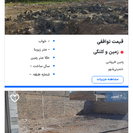
قیمت توافقی
-- خواب
-- متر زیربنا
زمین و کلنگی
150 متر زمین
زمین فروشی
سال ساخت --
خمینی‌شهر
شماره طبقه: --
مشاهده جزییات
2 تصویر