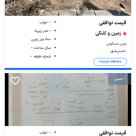
قیمت توافقی
-- خواب
-- متر زیربنا
زمین و کلنگی
600 متر زمین
زمین مسکونی
سال ساخت --
خمینی‌شهر
شماره طبقه: --
مشاهده جزییات
1 تصویر
قیمت توافقی
-- خواب