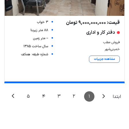
قیمت: 9,000,000,000 تومان
3 خواب
88 متر زیربنا
دفتر کار و اداری
-- متر زمین
فروش مطب
سال ساخت 1385
خمینی‌شهر
شماره طبقه: همکف
مشاهده جزییات
Leaflet
| Map data ©
ariamarz.com
5
4
3
2
1
ابتدا