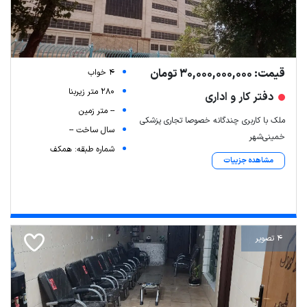
قیمت: 30,000,000,000 تومان
4 خواب
280 متر زیربنا
دفتر کار و اداری
-- متر زمین
ملک با کاربری چندگانه خصوصا تجاری پزشکی
سال ساخت --
خمینی‌شهر
شماره طبقه: همکف
مشاهده جزییات
4 تصویر