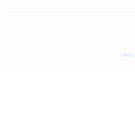
ر وایقان
و کافه رستوران در وایقان
زشکی در وایقان
مین کشاورزی و گلخانه در وایقان