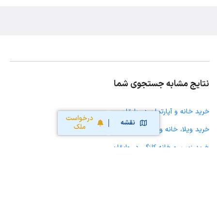
نتایج مشابه جستجوی شما
خرید خانه و آپارتمان در وایقان
درخواست
نقشه
ملک
خرید ویلا، خانه ویلایی و باغ ویلا در وایقان
خرید زمین و خانه کلنگی در وایقان
خرید مغازه، واحد تجاری، سوپرمارکت و کافه رستوران در وایقان
خرید دفتر کار، واحد اداری و مطب پزشکی در وایقان
خرید سوله، انبار، کارگاه، کارخانه، زمین کشاورزی و گلخانه در وایقان