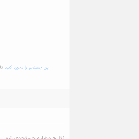
این جستجو را ذخیره کنید
تا 
نتایج مشابه جستجوی شما