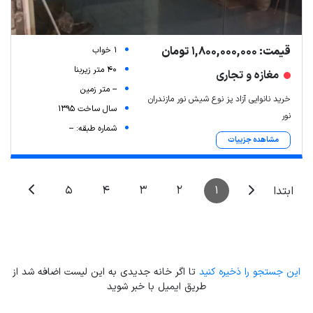
Leaflet
| Map data ©
ariamarz.com
قیمت: 1,800,000,000 تومان
1 خواب
40 متر زیربنا
مغازه و تجاری
-- متر زمین
خرید نانوایی آزاد پز نوع شیش نور مازندران
سال ساخت 1395
نور
شماره طبقه: --
مشاهده جزییات
5
4
3
2
1
ابتدا
این جستجو را ذخیره کنید
تا اگر خانه جدیدی به این لیست اضافه شد از
طریق ایمیل با خبر شوید