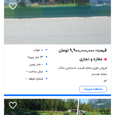
3 تصویر
قیمت: 9,900,000,000 تومان
0 خواب
13 متر زیربنا
مغازه و تجاری
-- متر زمین
فروش فوری مغازه قیمت استثنایی مالک
سال ساخت --
مغازه هستم
شماره طبقه: --
نور
مشاهده جزییات
1 تصویر