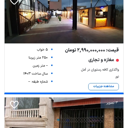
قیمت: 2,990,000,000 تومان
5 خواب
250 متر زیربنا
مغازه و تجاری
-- متر زمین
واگذاری کافه رستوران در آمل
سال ساخت 1403
نور
شماره طبقه: --
مشاهده جزییات
3 تصویر