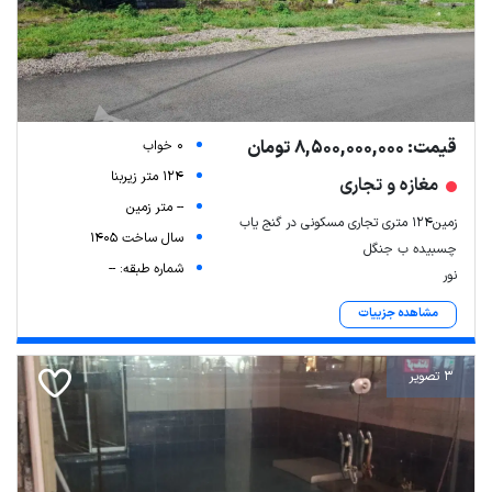
قیمت: 8,500,000,000 تومان
0 خواب
124 متر زیربنا
مغازه و تجاری
-- متر زمین
زمین۱۲۴ متری تجاری مسکونی در گنج یاب
سال ساخت 1405
چسبیده ب جنگل
شماره طبقه: --
نور
مشاهده جزییات
3 تصویر