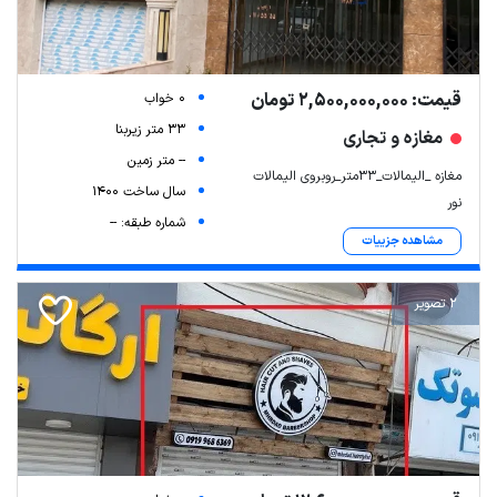
قیمت: 2,500,000,000 تومان
0 خواب
33 متر زیربنا
مغازه و تجاری
-- متر زمین
مغازه _الیمالات_۳۳متر_روبروی الیمالات
سال ساخت 1400
نور
شماره طبقه: --
مشاهده جزییات
2 تصویر