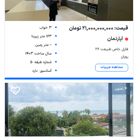
قیمت: 21,000,000,000 تومان
3 خواب
163 متر زیربنا
آپارتمان
-- متر زمین
فایل خاص طبیعت ۲۶
سال ساخت 1403
رویان
شماره طبقه: 5
مشاهده جزییات
آسانسور: دارد
4 تصویر