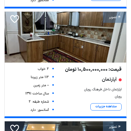
آسانسور: دارد
4 تصویر
قیمت: 10,500,000,000 تومان
2 خواب
112 متر زیربنا
آپارتمان
-- متر زمین
اپارتمان داخل فرهنگ رویان
سال ساخت 1391
رویان
شماره طبقه: 2
مشاهده جزییات
آسانسور: دارد
4 تصویر