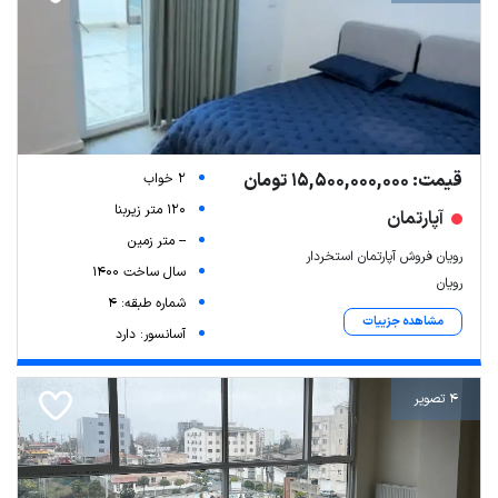
قیمت: 15,500,000,000 تومان
2 خواب
120 متر زیربنا
آپارتمان
-- متر زمین
رویان فروش آپارتمان استخردار
سال ساخت 1400
رویان
شماره طبقه: 4
مشاهده جزییات
آسانسور: دارد
4 تصویر