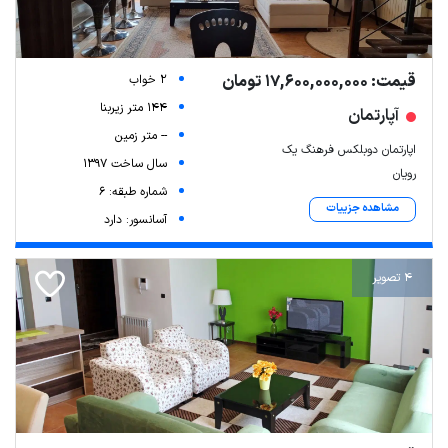
قیمت: 17,600,000,000 تومان
2 خواب
144 متر زیربنا
آپارتمان
-- متر زمین
اپارتمان دوبلکس فرهنگ یک
سال ساخت 1397
رویان
شماره طبقه: 6
مشاهده جزییات
آسانسور: دارد
4 تصویر