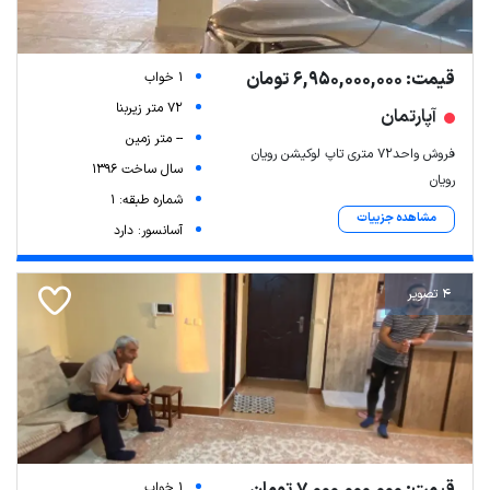
قیمت: 6,950,000,000 تومان
1 خواب
72 متر زیربنا
آپارتمان
-- متر زمین
فروش واحد۷۲ متری تاپ لوکیشن رویان
سال ساخت 1396
رویان
شماره طبقه: 1
مشاهده جزییات
آسانسور: دارد
4 تصویر
1 خواب