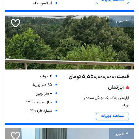
آسانسور: دارد
4 تصویر
قیمت: 5,550,000,000 تومان
2 خواب
85 متر زیربنا
آپارتمان
-- متر زمین
اپارتمان پلاک یک جنگل سنددار
سال ساخت 1396
رویان
شماره طبقه: 3
مشاهده جزییات
4 تصویر