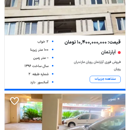
قیمت: 10,400,000,000 تومان
2 خواب
100 متر زیربنا
آپارتمان
-- متر زمین
فروش فوری آپارتمان رویان مازندران
سال ساخت 1396
رویان
شماره طبقه: 2
مشاهده جزییات
آسانسور: دارد
4 تصویر