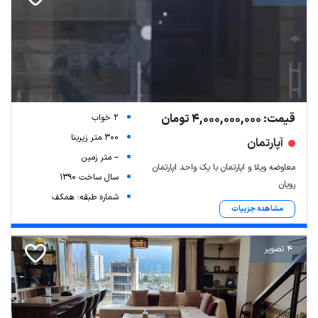
قیمت: 4,000,000,000 تومان
2 خواب
300 متر زیربنا
آپارتمان
-- متر زمین
معاوضه ویلا و اپارتمان با یک واحد اپارتمان
سال ساخت 1390
رویان
شماره طبقه: همکف
مشاهده جزییات
4 تصویر