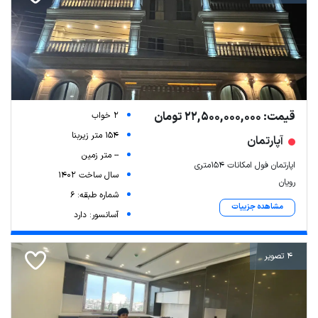
قیمت: 22,500,000,000 تومان
2 خواب
154 متر زیربنا
آپارتمان
-- متر زمین
اپارتمان فول امکانات ۱۵۴متری
سال ساخت 1402
رویان
شماره طبقه: 6
مشاهده جزییات
آسانسور: دارد
4 تصویر