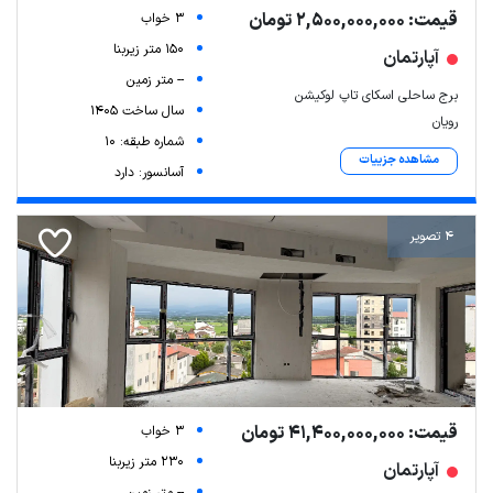
قیمت: 2,500,000,000 تومان
3 خواب
150 متر زیربنا
آپارتمان
-- متر زمین
برج ساحلی اسکای تاپ لوکیشن
سال ساخت 1405
رویان
شماره طبقه: 10
مشاهده جزییات
آسانسور: دارد
4 تصویر
قیمت: 41,400,000,000 تومان
3 خواب
230 متر زیربنا
آپارتمان
Leaflet
| Map data ©
ariamarz.com