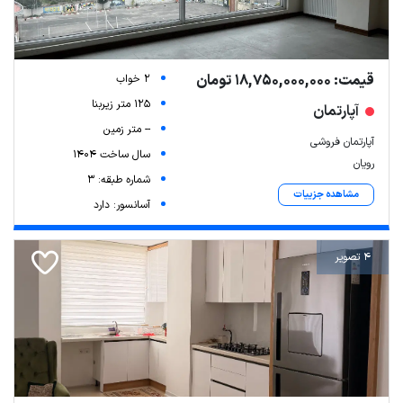
قیمت: 18,750,000,000 تومان
2 خواب
125 متر زیربنا
آپارتمان
-- متر زمین
آپارتمان فروشی
سال ساخت 1404
رویان
شماره طبقه: 3
مشاهده جزییات
آسانسور: دارد
4 تصویر