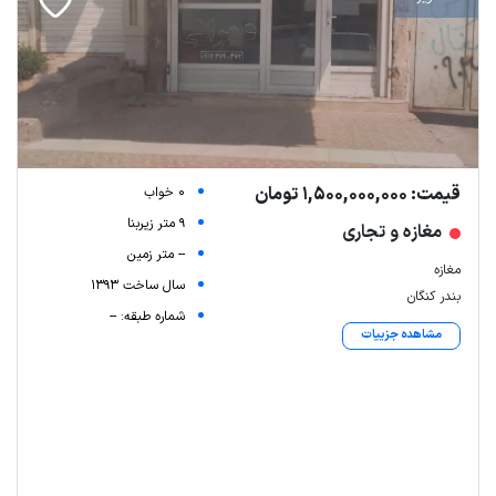
قیمت: 1,500,000,000 تومان
0 خواب
9 متر زیربنا
مغازه و تجاری
-- متر زمین
مغازه
سال ساخت 1393
بندر کنگان
شماره طبقه: --
مشاهده جزییات