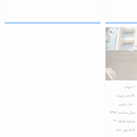
1 خواب
68 متر زیربنا
-- متر زمین
سال ساخت 1397
شماره طبقه: 3
آسانسور: دارد