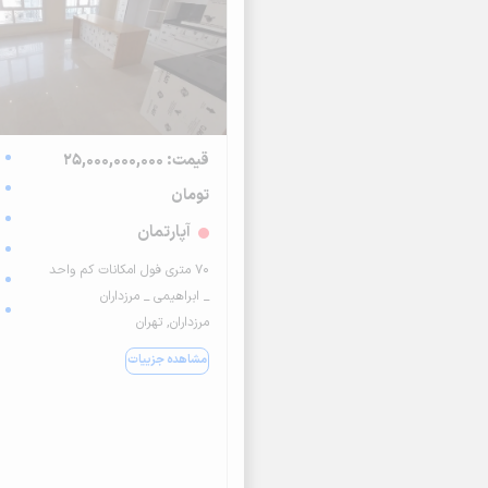
قیمت: 25,000,000,000
تومان
آپارتمان
۷۰ متری فول امکانات کم واحد
_ ابراهیمی _ مرزداران
مرزداران, تهران
مشاهده جزییات