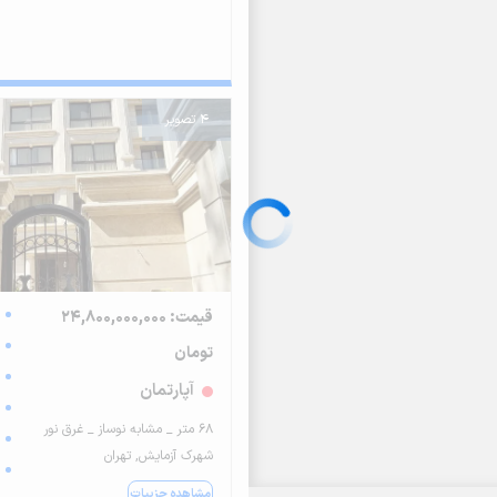
4 تصویر
قیمت: 24,800,000,000
تومان
آپارتمان
۶۸ متر _ مشابه نوساز _ غرق نور
شهرک آزمایش, تهران
مشاهده جزییات