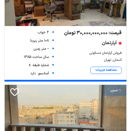
قیمت: 30,000,000,000 تومان
2 خواب
108 متر زیربنا
آپارتمان
-- متر زمین
فروش آپارتمان مسکونی
سال ساخت 1385
آسمان, تهران
شماره طبقه: 8
مشاهده جزییات
آسانسور: دارد
1 تصویر