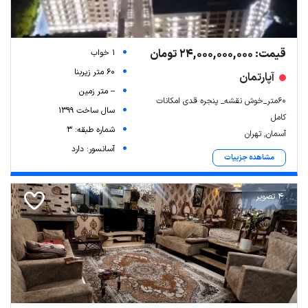
قیمت: 24,000,000,000 تومان
1 خواب
60 متر زیربنا
آپارتمان
-- متر زمین
۶۰متر_خوش نقشه_ پنجره قدی امکانات
سال ساخت 1399
کامل
شماره طبقه: 3
آسمان, تهران
آسانسور: دارد
مشاهده جزییات
4 تصویر