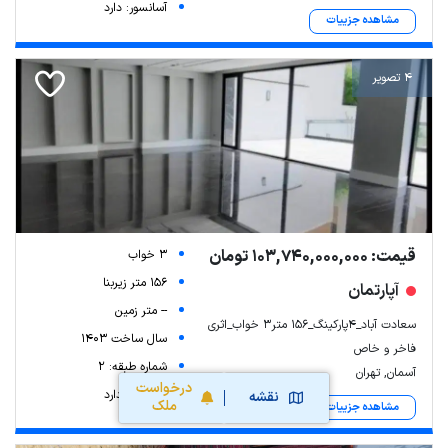
آسانسور: دارد
مشاهده جزییات
4 تصویر
قیمت: 103,740,000,000 تومان
3 خواب
156 متر زیربنا
آپارتمان
-- متر زمین
سعادت آباد_۴پارکینگ_۱۵۶ متر۳ خواب_اثری
سال ساخت 1403
فاخر و خاص
شماره طبقه: 2
آسمان, تهران
درخواست
آسانسور: دارد
نقشه
ملک
مشاهده جزییات