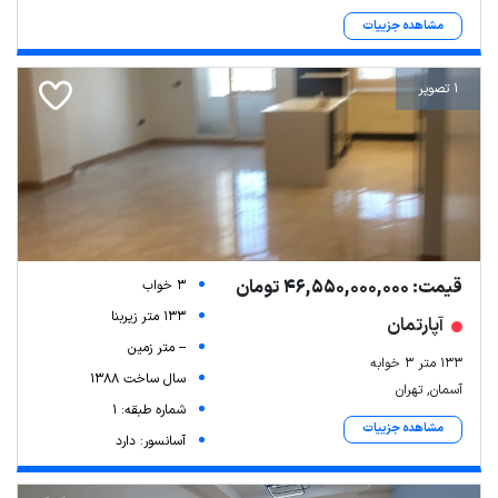
مشاهده جزییات
1 تصویر
قیمت: 46,550,000,000 تومان
3 خواب
133 متر زیربنا
آپارتمان
-- متر زمین
133 متر 3 خوابه
سال ساخت 1388
آسمان, تهران
شماره طبقه: 1
مشاهده جزییات
آسانسور: دارد