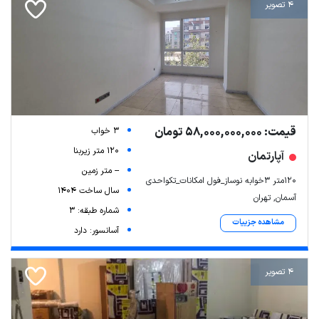
4 تصویر
قیمت: 58,000,000,000 تومان
3 خواب
120 متر زیربنا
آپارتمان
-- متر زمین
۱۲۰متر ۳خوابه نوساز_فول امکانات_تکواحدی
سال ساخت 1404
آسمان, تهران
شماره طبقه: 3
مشاهده جزییات
آسانسور: دارد
4 تصویر