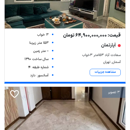
قیمت: 64,900,000,000 تومان
3 خواب
153 متر زیربنا
آپارتمان
-- متر زمین
سعادت آباد ۱۵۳متر ۳خواب
سال ساخت 1390
آسمان, تهران
شماره طبقه: 4
مشاهده جزییات
آسانسور: دارد
3 تصویر