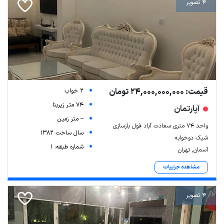
4 تصویر
قیمت: 24,000,000,000 تومان
2 خواب
74 متر زیربنا
آپارتمان
-- متر زمین
واحد ۷۴ متری سعادت آباد فول بازسازی
سال ساخت 1382
شیک دوخوابه
شماره طبقه: 1
آسمان, تهران
مشاهده جزییات
4 تصویر