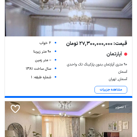
قیمت: 27,300,000,000 تومان
2 خواب
90 متر زیربنا
آپارتمان
-- متر زمین
90 متری آپارتمان بدون پارکینگ تک واحدی
سال ساخت 1381
آسمان
شماره طبقه: 1
آسمان, تهران
مشاهده جزییات
1 تصویر