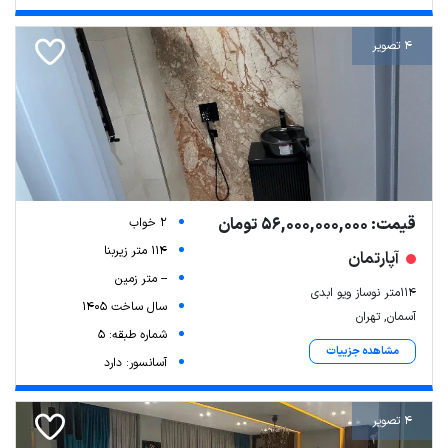
4 تصویر
قیمت: 56,000,000,000 تومان
2 خواب
114 متر زیربنا
آپارتمان
-- متر زمین
۱۱۴متر نوساز ویو ابدی
سال ساخت 1405
آسمان, تهران
شماره طبقه: 5
مشاهده جزییات
آسانسور: دارد
4 تصویر