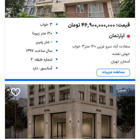
قیمت: 46,900,000,000 تومان
3 خواب
120 متر زیربنا
آپارتمان
-- متر زمین
سعادت آباد سرو غربی ۱۲۰ متر۳ خواب
سال ساخت 1397
خوش نقشه
شماره طبقه: 2
آسمان, تهران
آسانسور: دارد
مشاهده جزییات
1 تصویر