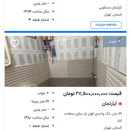
-- متر زمین
آپارتمان مسکونی
سال ساخت 1384
آسمان, تهران
شماره طبقه: 4
مشاهده جزییات
4 تصویر
قیمت: 27,500,000,000 تومان
2 خواب
89 متر زیربنا
آپارتمان
-- متر زمین
89 متر_ تک واحدی فول باز سازی سعادت
سال ساخت 1380
آباد
شماره طبقه: 1
آسمان, تهران