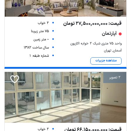
قیمت: 27,500,000,000 تومان
2 خواب
75 متر زیربنا
آپارتمان
-- متر زمین
واحد ۷۵ متری شیک ۲ خوابه اکازیون
سال ساخت 1382
آسمان, تهران
شماره طبقه: 1
مشاهده جزییات
2 تصویر
قیمت: 66,150,000,000 تومان
2 خواب