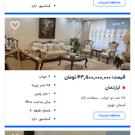
مشاهده جزییات
آسانسور: دارد
4 تصویر
قیمت: 43,500,000,000 تومان
2 خواب
118 متر زیربنا
آپارتمان
-- متر زمین
۱۱۸ متر دو خواب ، سعادت آباد
سال ساخت 1400
آسمان, تهران
شماره طبقه: 8
مشاهده جزییات
آسانسور: دارد