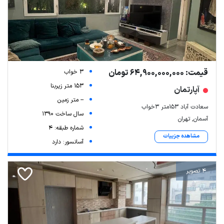
قیمت: 64,900,000,000 تومان
3 خواب
153 متر زیربنا
آپارتمان
-- متر زمین
سعادت آباد ۱۵۳متر ۳خواب
سال ساخت 1390
آسمان, تهران
شماره طبقه: 4
مشاهده جزییات
آسانسور: دارد
4 تصویر