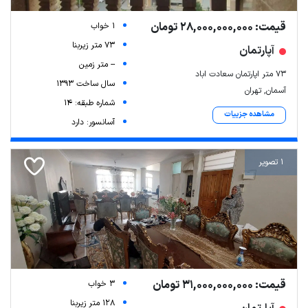
قیمت: 28,000,000,000 تومان
1 خواب
73 متر زیربنا
آپارتمان
-- متر زمین
۷۳ متر اپارتمان سعادت اباد
سال ساخت 1393
آسمان, تهران
شماره طبقه: 14
مشاهده جزییات
آسانسور: دارد
1 تصویر
قیمت: 31,000,000,000 تومان
3 خواب
128 متر زیربنا