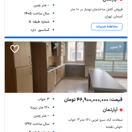
-- متر زمین
فروش کامل ساختمان نوساز بر ۱۰ متر
سال ساخت 1405
آسمان, تهران
شماره طبقه: 5
مشاهده جزییات
آسانسور: دارد
4 تصویر
Leaflet
| Map data ©
ariamarz.com
قیمت: 46,900,000,000 تومان
3 خواب
120 متر زیربنا
آپارتمان
-- متر زمین
سعادت آباد سرو غربی ۱۲۰ متر۳ خواب
سال ساخت 1397
خوش نقشه