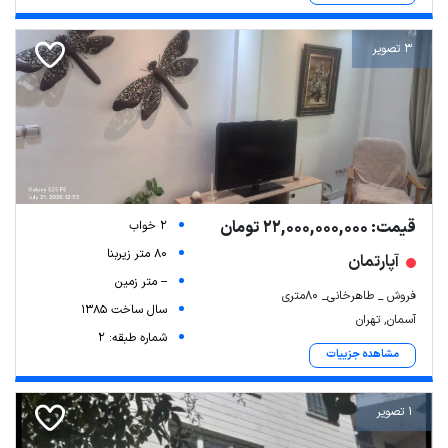
3 تصویر
قیمت: 22,000,000,000 تومان
2 خواب
80 متر زیربنا
آپارتمان
-- متر زمین
فروش _ طاهرخانی_ ۸۰متری
سال ساخت 1385
آسمان, تهران
شماره طبقه: 2
مشاهده جزییات
1 تصویر