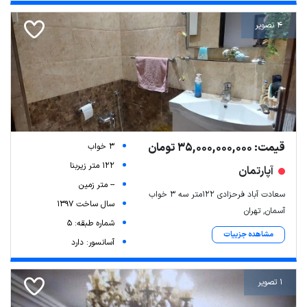
4 تصویر
قیمت: 35,000,000,000 تومان
3 خواب
122 متر زیربنا
آپارتمان
-- متر زمین
سعادت آباد فرحزادی 122متر سه 3 خواب
سال ساخت 1397
آسمان, تهران
شماره طبقه: 5
مشاهده جزییات
آسانسور: دارد
1 تصویر