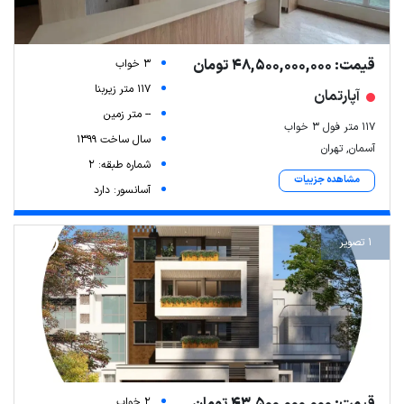
قیمت: 48,500,000,000 تومان
3 خواب
117 متر زیربنا
آپارتمان
-- متر زمین
۱۱۷ متر فول ۳ خواب
سال ساخت 1399
آسمان, تهران
شماره طبقه: 2
مشاهده جزییات
آسانسور: دارد
1 تصویر
2 خواب