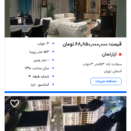
قیمت: 68,850,000,000 تومان
3 خواب
153 متر زیربنا
آپارتمان
-- متر زمین
سعادت آباد ۱۵۳متر ۳خواب
سال ساخت 1390
آسمان, تهران
شماره طبقه: 4
مشاهده جزییات
آسانسور: دارد
4 تصویر