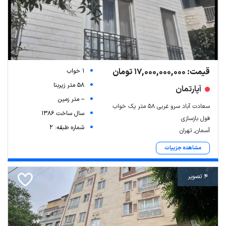
قیمت: 17,000,000,000 تومان
1 خواب
58 متر زیربنا
آپارتمان
-- متر زمین
سعادت آباد سرو غربی ۵۸ متر یک خواب
سال ساخت 1386
فول بازسازی
شماره طبقه: 2
آسمان, تهران
مشاهده جزییات
4 تصویر