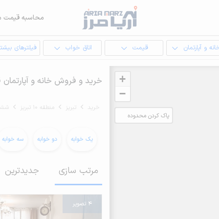
محاسبه قیمت م
انه و آپارتمان
قیمت
اتاق خواب
فیلترهای بیشتر
+
خرید و فروش خانه و آپارتمان قیمت از 1 میلیارد تا 3 میلیارد توما
−
خرید
تبریز
منطقه 10 تبریز
ششگ
پاک کردن محدوده
انتخابی
یک خوابه
دو خوابه
سه خوابه
مرتب سازی
جدیدترین
4 تصویر