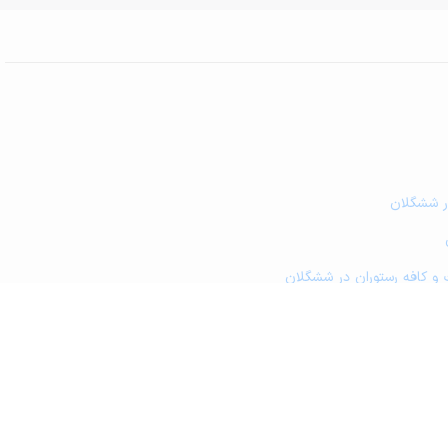
در ششگلان
 و کافه رستوران در ششگلان
پزشکی در ششگلان
زمین کشاورزی و گلخانه در ششگلان