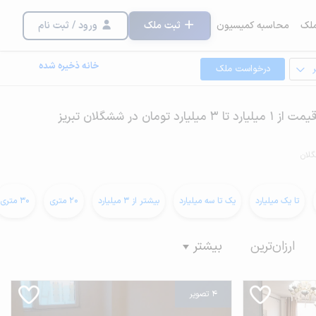
لک
محاسبه کمیسیون
ثبت ملک
ورود / ثبت نام
خانه ذخیره شده
درخواست ملک
ن در ششگلان تبریز
لان
تا یک میلیارد
یک تا سه میلیارد
بیشتر از 3 میلیارد
20 متری
30 متری
ارزان‌ترین
بیشتر
4 تصویر