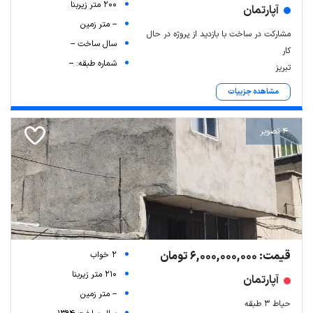
200 متر زیربنا
آپارتمان
-- متر زمین
مشارکت در ساخت با بازدید از پروژه در حال
سال ساخت --
کار
شماره طبقه: --
تبریز
مشاهده جزییات
4 تصویر
قیمت: 6,000,000,000 تومان
2 خواب
210 متر زیربنا
آپارتمان
-- متر زمین
حیاط ۳ طبقه