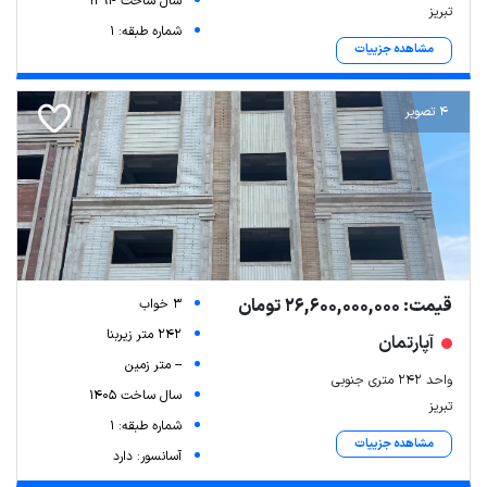
سال ساخت 1394
تبریز
شماره طبقه: 1
مشاهده جزییات
4 تصویر
قیمت: 26,600,000,000 تومان
3 خواب
242 متر زیربنا
آپارتمان
-- متر زمین
واحد ۲۴۲ متری جنوبی
سال ساخت 1405
تبریز
شماره طبقه: 1
مشاهده جزییات
آسانسور: دارد