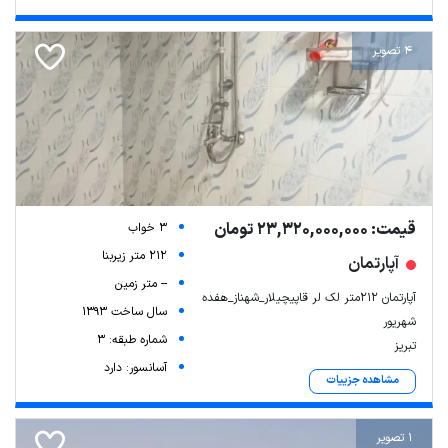
4 تصویر
قیمت: 23,320,000,000 تومان
3 خواب
212 متر زیربنا
آپارتمان
-- متر زمین
آپارتمان ۲۱۲متر لک لر قاپیچیلار_شهناز_هفده
سال ساخت 1393
شهریور
شماره طبقه: 3
تبریز
آسانسور: دارد
مشاهده جزییات
1 تصویر