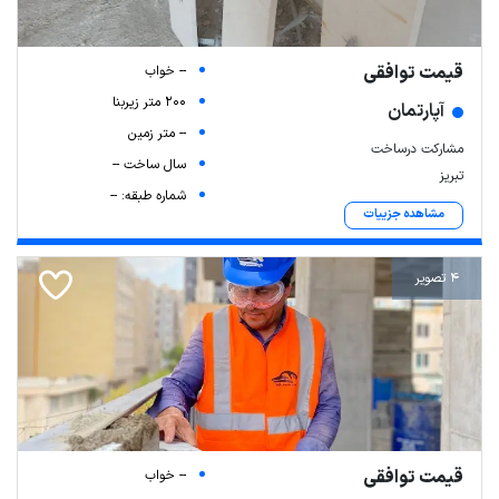
قیمت توافقی
-- خواب
200 متر زیربنا
آپارتمان
-- متر زمین
مشارکت درساخت
سال ساخت --
تبریز
شماره طبقه: --
مشاهده جزییات
4 تصویر
قیمت توافقی
-- خواب