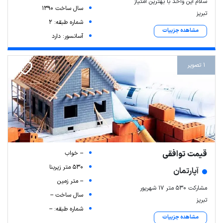
سلام این واحد با بهترین امتیاز
سال ساخت 1390
تبریز
شماره طبقه: 2
مشاهده جزییات
آسانسور: دارد
1 تصویر
قیمت توافقی
-- خواب
530 متر زیربنا
آپارتمان
-- متر زمین
مشارکت ۵۳۰ متر ۱۷ شهریور
سال ساخت --
تبریز
شماره طبقه: --
مشاهده جزییات