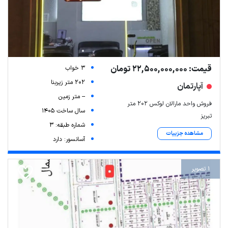
قیمت: 22,500,000,000 تومان
3 خواب
202 متر زیربنا
آپارتمان
-- متر زمین
فروش واحد مارالان لوکس ۲۰۲ متر
سال ساخت 1405
تبریز
شماره طبقه: 3
مشاهده جزییات
آسانسور: دارد
1 تصویر