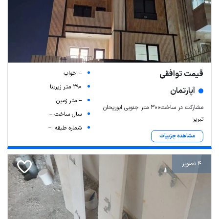
قیمت توافقی
-- خواب
290 متر زیربنا
آپارتمان
-- متر زمین
مشارکت در ساخت۳۰۰ متر جنوبی ابوریحان
سال ساخت --
تبریز
شماره طبقه: --
مشاهده جزییات
4 تصویر