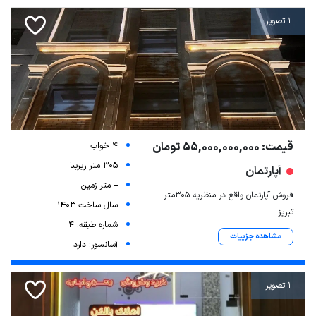
1 تصویر
قیمت: 55,000,000,000 تومان
4 خواب
305 متر زیربنا
آپارتمان
-- متر زمین
فروش آپارتمان واقع در منظریه ۳۰۵متر
سال ساخت 1403
تبریز
شماره طبقه: 4
مشاهده جزییات
آسانسور: دارد
1 تصویر