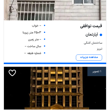
قیمت توافقی
-- خواب
2503 متر زیربنا
آپارتمان
-- متر زمین
ساختمان کلنگی
سال ساخت --
تبریز
شماره طبقه: --
مشاهده جزییات
1 تصویر