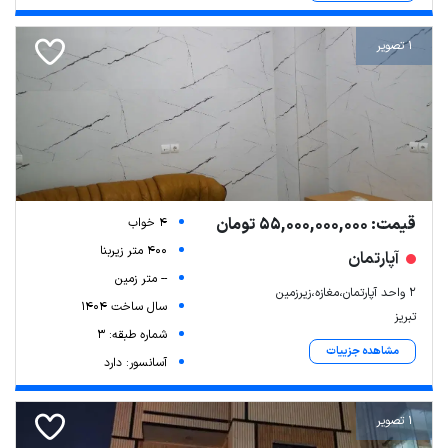
1 تصویر
قیمت: 55,000,000,000 تومان
4 خواب
400 متر زیربنا
آپارتمان
-- متر زمین
۲ واحد آپارتمان،مغازه،زیرزمین
سال ساخت 1404
تبریز
شماره طبقه: 3
مشاهده جزییات
آسانسور: دارد
1 تصویر