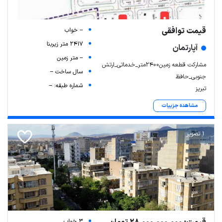
قیمت توافقی
-- خواب
2417 متر زیربنا
آپارتمان
-- متر زمین
مشارکت قطعه زمین2400متر_خدماتی_ارتش
سال ساخت --
جنوبی_حافظ
شماره طبقه: --
تبریز
مشاهده جزییات
1 تصویر
Leaflet
| Map data ©
ariamarz.com
3 خواب