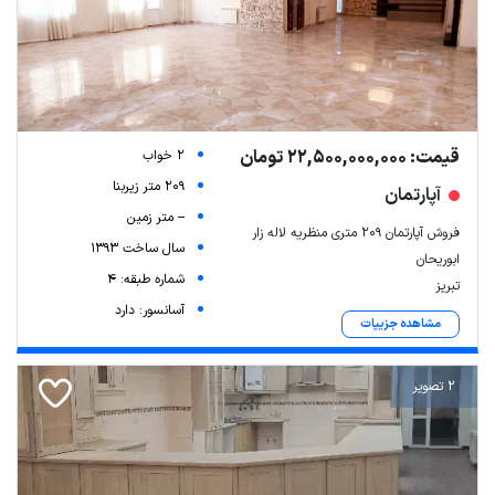
قیمت: 22,500,000,000 تومان
2 خواب
209 متر زیربنا
آپارتمان
-- متر زمین
فروش آپارتمان ۲۰۹ متری منظریه لاله زار
سال ساخت 1393
ابوریحان
شماره طبقه: 4
تبریز
آسانسور: دارد
مشاهده جزییات
2 تصویر