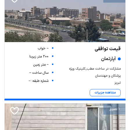
قیمت توافقی
-- خواب
200 متر زیربنا
آپارتمان
-- متر زمین
مشارکت در ساخت مطب_کلینیک ویژه
سال ساخت --
پزشکان و مهندسان
شماره طبقه: --
تبریز
مشاهده جزییات
1 تصویر