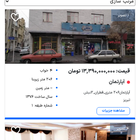
1 تصویر
قیمت: 13,390,000,000 تومان
4 خواب
206 متر زیربنا
آپارتمان
-- متر زمین
آپارتمان۲۰۶ متری_قطران_۲نبش
سال ساخت 1376
تبریز
شماره طبقه: 1
مشاهده جزییات
4 تصویر