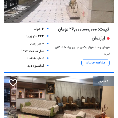
قیمت: 26,000,000,000 تومان
3 خواب
233 متر زیربنا
آپارتمان
-- متر زمین
فروش واحد فوق لوکس در چهارراه ششگلان
سال ساخت 1404
تبریز
شماره طبقه: 1
مشاهده جزییات
آسانسور: دارد
2 تصویر