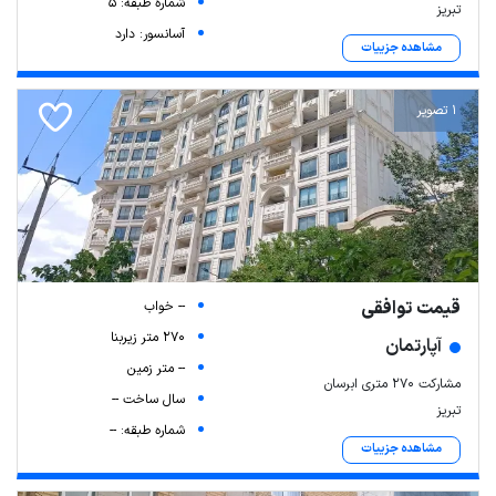
شماره طبقه: 5
تبریز
آسانسور: دارد
مشاهده جزییات
1 تصویر
قیمت توافقی
-- خواب
270 متر زیربنا
آپارتمان
-- متر زمین
مشارکت ۲۷۰ متری ابرسان
سال ساخت --
تبریز
شماره طبقه: --
مشاهده جزییات