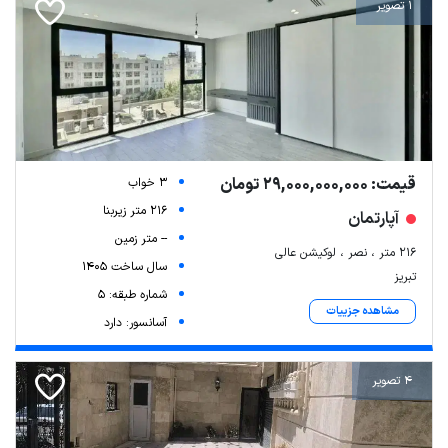
1 تصویر
قیمت: 29,000,000,000 تومان
3 خواب
216 متر زیربنا
آپارتمان
-- متر زمین
۲۱۶ متر ، نصر ، لوکیشن عالی
سال ساخت 1405
تبریز
شماره طبقه: 5
مشاهده جزییات
آسانسور: دارد
4 تصویر