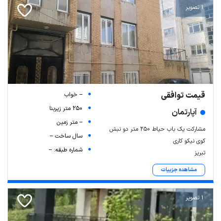
1 تصویر
قیمت توافقی
-- خواب
250 متر زیربنا
آپارتمان
-- متر زمین
مشارکت یک باب حیاط ۲۵۰ متر دو نبش
سال ساخت --
کوی نیکو کاری
شماره طبقه: --
تبریز
مشاهده جزییات
1 تصویر