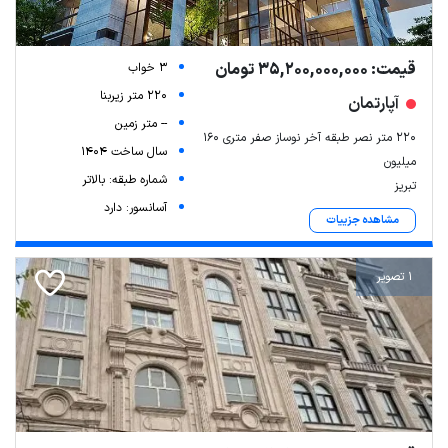
قیمت: 35,200,000,000 تومان
3 خواب
220 متر زیربنا
آپارتمان
-- متر زمین
۲۲۰ متر نصر طبقه آخر نوساز صفر متری ۱۶۰
سال ساخت 1404
میلیون
شماره طبقه: بالاتر
تبریز
آسانسور: دارد
مشاهده جزییات
1 تصویر