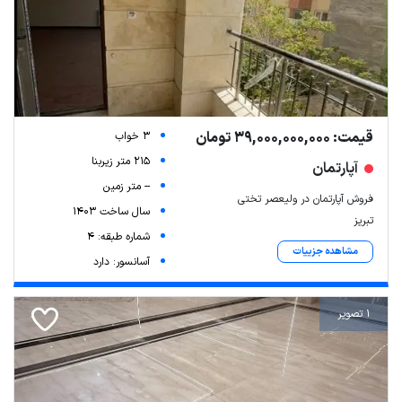
قیمت: 39,000,000,000 تومان
3 خواب
215 متر زیربنا
آپارتمان
-- متر زمین
فروش آپارتمان در ولیعصر تختی
سال ساخت 1403
تبریز
شماره طبقه: 4
مشاهده جزییات
آسانسور: دارد
1 تصویر