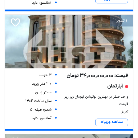
آسانسور: دارد
1 تصویر
قیمت: 34,000,000,000 تومان
3 خواب
210 متر زیربنا
آپارتمان
-- متر زمین
واحد صفر در بهترین لوکیشن آبرسان زیر زیر
سال ساخت 1402
قیمت
شماره طبقه: 5
تبریز
آسانسور: دارد
مشاهده جزییات