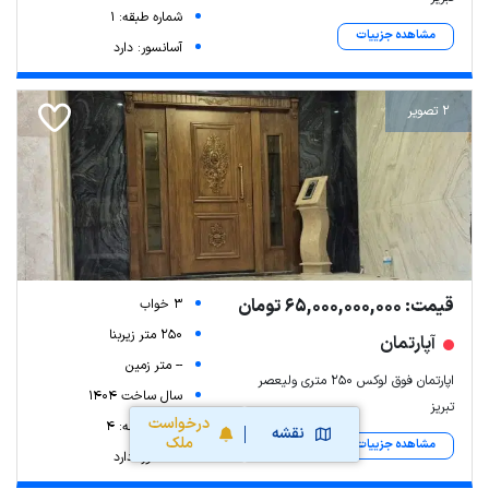
شماره طبقه: 1
مشاهده جزییات
آسانسور: دارد
2 تصویر
قیمت: 65,000,000,000 تومان
3 خواب
250 متر زیربنا
آپارتمان
-- متر زمین
اپارتمان فوق لوکس ۲۵۰ متری ولیعصر
سال ساخت 1404
تبریز
درخواست
شماره طبقه: 4
نقشه
ملک
مشاهده جزییات
آسانسور: دارد