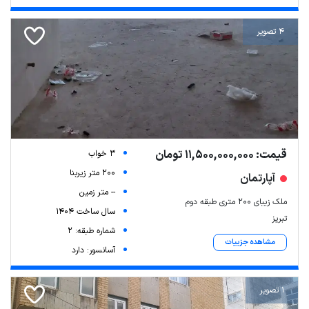
4 تصویر
قیمت: 11,500,000,000 تومان
3 خواب
200 متر زیربنا
آپارتمان
-- متر زمین
ملک زیبای ۲۰۰ متری طبقه دوم
سال ساخت 1404
تبریز
شماره طبقه: 2
مشاهده جزییات
آسانسور: دارد
1 تصویر