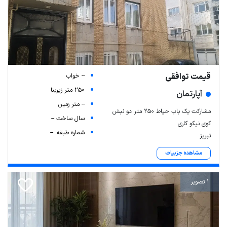
قیمت توافقی
-- خواب
250 متر زیربنا
آپارتمان
-- متر زمین
مشارکت یک باب حیاط ۲۵۰ متر دو نبش
سال ساخت --
کوی نیکو کاری
شماره طبقه: --
تبریز
مشاهده جزییات
1 تصویر