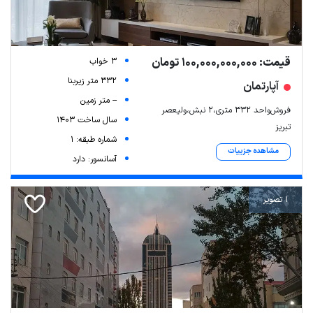
قیمت: 100,000,000,000 تومان
3 خواب
332 متر زیربنا
آپارتمان
-- متر زمین
فروش‌واحد ۳۳۲ متری،۲ نبش،ولیعصر
سال ساخت 1403
تبریز
شماره طبقه: 1
مشاهده جزییات
آسانسور: دارد
1 تصویر