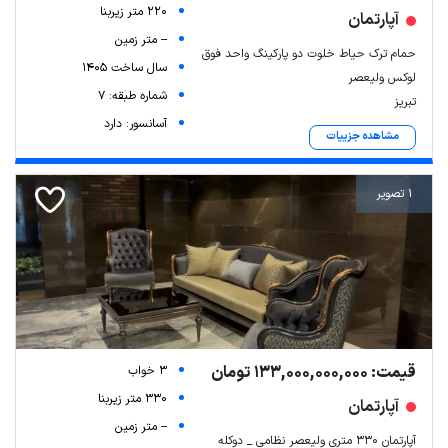
220 متر زیربنا
آپارتمان
-- متر زمین
حمام ترک حیاط خلوت دو پارکینگ واحد فوق
سال ساخت 1405
لوکس ولیعصر
شماره طبقه: 7
تبریز
آسانسور: دارد
مشاهده جزییات
1 تصویر
قیمت: 133,000,000,000 تومان
3 خواب
330 متر زیربنا
آپارتمان
-- متر زمین
آپارتمان ۳۳۰ متری ولیعصر نظامی _ دوکله