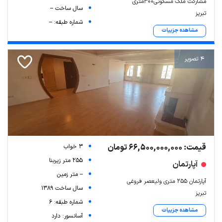
مشارکت ملک مسکونی۳۰۰متری
سال ساخت --
تبریز
شماره طبقه: --
مشاهده جزییات
4 تصویر
قیمت: 66,500,000,000 تومان
3 خواب
255 متر زیربنا
آپارتمان
-- متر زمین
آپارتمان ۲۵۵ متری ولیعصر فروغی
سال ساخت 1389
تبریز
شماره طبقه: 6
مشاهده جزییات
آسانسور: دارد