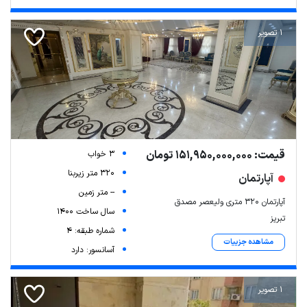
1 تصویر
قیمت: 151,950,000,000 تومان
3 خواب
320 متر زیربنا
آپارتمان
-- متر زمین
آپارتمان ۳۲۰ متری ولیعصر مصدق
سال ساخت 1400
تبریز
شماره طبقه: 4
مشاهده جزییات
آسانسور: دارد
1 تصویر