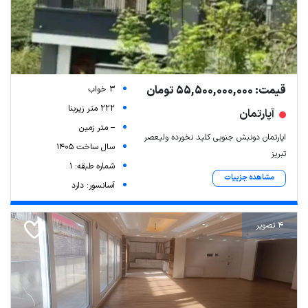
قیمت: 55,500,000,000 تومان
3 خواب
222 متر زیربنا
آپارتمان
-- متر زمین
اپارتمان دونبش جنوبی کلید نخورده ولیعصر
سال ساخت 1405
تبریز
شماره طبقه: 1
مشاهده جزییات
آسانسور: دارد
4 تصویر