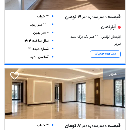
قیمت: 19,000,000,000 تومان
3 خواب
212 متر زیربنا
آپارتمان
-- متر زمین
آپارتمان لوکس ۲۱۲ متر تک برگ سند
سال ساخت 1404
تبریز
شماره طبقه: 3
مشاهده جزییات
آسانسور: دارد
Leaflet
| Map data ©
ariamarz.com
1 تصویر
قیمت: 81,000,000,000 تومان
3 خواب