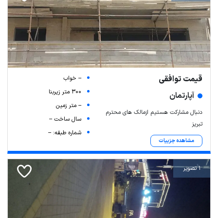
قیمت توافقی
-- خواب
300 متر زیربنا
آپارتمان
-- متر زمین
دنبال مشارکت هستیم ازمالک های محترم
سال ساخت --
تبریز
شماره طبقه: --
مشاهده جزییات
1 تصویر