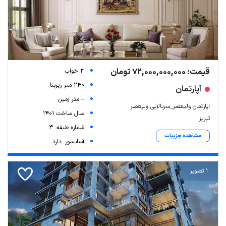
قیمت: 72,000,000,000 تومان
3 خواب
240 متر زیربنا
آپارتمان
-- متر زمین
اپارتمان ولیعصر_سربالایی ولیعصر
سال ساخت 1401
تبریز
شماره طبقه: 3
مشاهده جزییات
آسانسور: دارد
1 تصویر