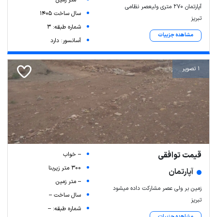
-- متر زمین
آپارتمان ۲۷۰ متری ولیعصر نظامی
سال ساخت 1405
تبریز
شماره طبقه: 3
مشاهده جزییات
آسانسور: دارد
1 تصویر
قیمت توافقی
-- خواب
300 متر زیربنا
آپارتمان
-- متر زمین
زمین بر ولی عصر مشارکت داده میشود
سال ساخت --
تبریز
شماره طبقه: --
مشاهده جزییات