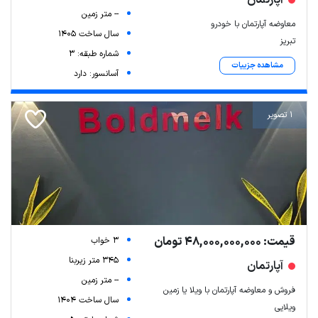
-- متر زمین
معاوضه آپارتمان با خودرو
سال ساخت 1405
تبریز
شماره طبقه: 3
مشاهده جزییات
آسانسور: دارد
1 تصویر
قیمت: 48,000,000,000 تومان
3 خواب
345 متر زیربنا
آپارتمان
-- متر زمین
فروش و معاوضه آپارتمان با ویلا یا زمین
سال ساخت 1404
ویلایی