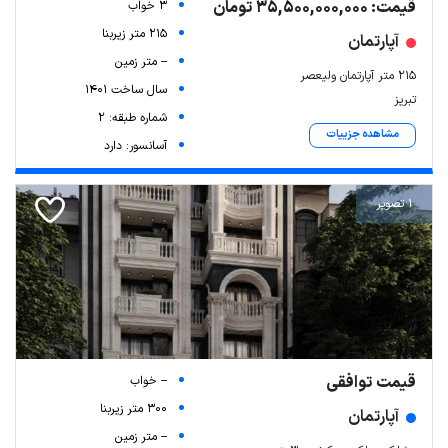
قیمت: 35,500,000,000 تومان
3 خواب
215 متر زیربنا
آپارتمان
-- متر زمین
۲۱۵ متر آپارتمان ولیعصر
سال ساخت 1401
تبریز
شماره طبقه: 2
مشاهده جزییات
آسانسور: دارد
1 تصویر
قیمت توافقی
-- خواب
300 متر زیربنا
آپارتمان
-- متر زمین