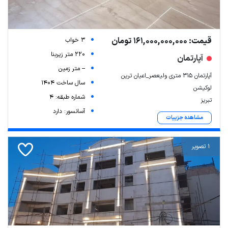
قیمت: 161,000,000,000 تومان
3 خواب
220 متر زیربنا
آپارتمان
-- متر زمین
آپارتمان ۳۱۵ متری ولیعصر_اعیان ترین
سال ساخت 1404
لوکیشن
شماره طبقه: 4
تبریز
آسانسور: دارد
مشاهده جزییات
1 تصویر