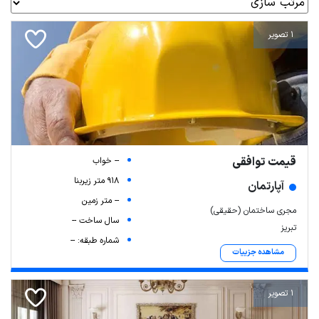
1 تصویر
قیمت توافقی
-- خواب
918 متر زیربنا
آپارتمان
-- متر زمین
مجری ساختمان (حقیقی)
سال ساخت --
تبریز
شماره طبقه: --
مشاهده جزییات
1 تصویر