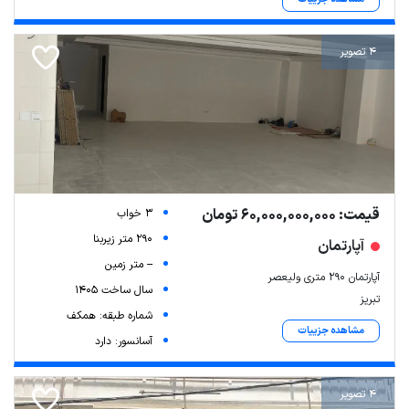
4 تصویر
قیمت: 60,000,000,000 تومان
3 خواب
290 متر زیربنا
آپارتمان
-- متر زمین
آپارتمان ۲۹۰ متری ولیعصر
سال ساخت 1405
تبریز
شماره طبقه: همکف
مشاهده جزییات
آسانسور: دارد
4 تصویر