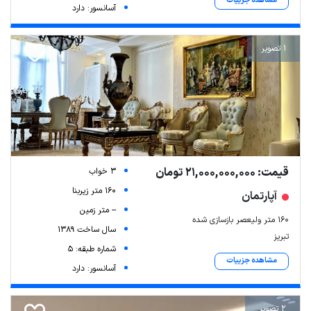
مشاهده جزییات
آسانسور: دارد
1 تصویر
قیمت: 21,000,000,000 تومان
3 خواب
160 متر زیربنا
آپارتمان
-- متر زمین
160 متر ولیعصر بازسازی شده
سال ساخت 1389
تبریز
شماره طبقه: 5
مشاهده جزییات
آسانسور: دارد
2 تصویر