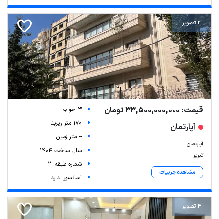
3 تصویر
قیمت: 33,500,000,000 تومان
3 خواب
170 متر زیربنا
آپارتمان
-- متر زمین
آپارتمان
سال ساخت 1404
تبریز
شماره طبقه: 2
مشاهده جزییات
آسانسور: دارد
4 تصویر