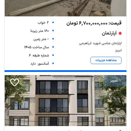
قیمت: 6,700,000,000 تومان
2 خواب
160 متر زیربنا
آپارتمان
-- متر زمین
اپارتمان عباسی شهید ابراهیمی
سال ساخت 1405
تبریز
شماره طبقه: 6
مشاهده جزییات
آسانسور: دارد
1 تصویر