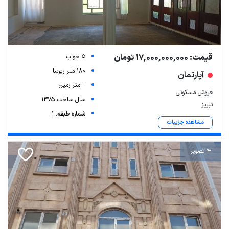
قیمت: 17,000,000,000 تومان
5 خواب
180 متر زیربنا
آپارتمان
-- متر زمین
فروش مسکونی
سال ساخت 1375
تبریز
شماره طبقه: 1
مشاهده جزییات
4 تصویر