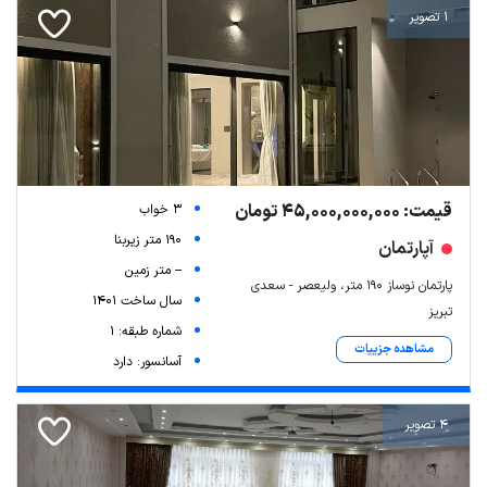
1 تصویر
قیمت: 45,000,000,000 تومان
3 خواب
190 متر زیربنا
آپارتمان
-- متر زمین
پارتمان نوساز 190 متر، ولیعصر - سعدی
سال ساخت 1401
تبریز
شماره طبقه: 1
مشاهده جزییات
آسانسور: دارد
4 تصویر