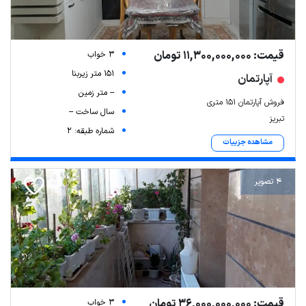
قیمت: 11,300,000,000 تومان
3 خواب
151 متر زیربنا
آپارتمان
-- متر زمین
فروش آپارتمان ۱۵۱ متری
سال ساخت --
تبریز
شماره طبقه: 2
مشاهده جزییات
4 تصویر
قیمت: 36,000,000,000 تومان
3 خواب