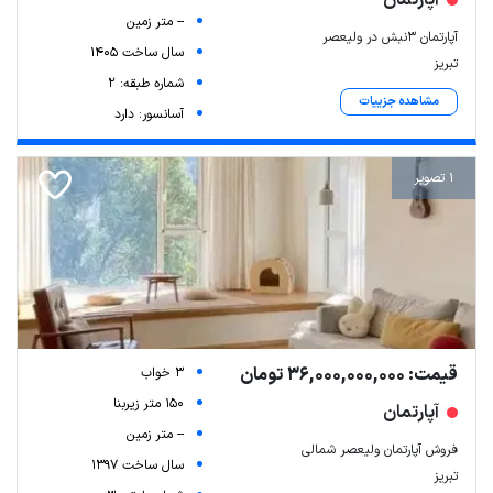
-- متر زمین
آپارتمان ۳نبش در ولیعصر
سال ساخت 1405
تبریز
شماره طبقه: 2
مشاهده جزییات
آسانسور: دارد
1 تصویر
قیمت: 36,000,000,000 تومان
3 خواب
150 متر زیربنا
آپارتمان
-- متر زمین
فروش آپارتمان ولیعصر شمالی
سال ساخت 1397
تبریز