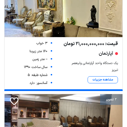
قیمت: 21,000,000,000 تومان
3 خواب
160 متر زیربنا
آپارتمان
-- متر زمین
یک دستگاه واحد آپارتمانی ولیعصر
سال ساخت 1390
تبریز
شماره طبقه: 5
مشاهده جزییات
آسانسور: دارد
2 تصویر