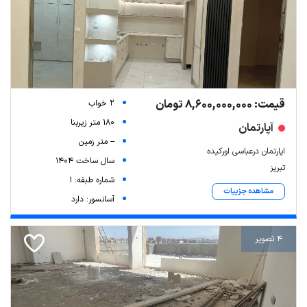
قیمت: 8,600,000,000 تومان
2 خواب
180 متر زیربنا
آپارتمان
-- متر زمین
اپارتمان درعباسی اورکیده
سال ساخت 1404
تبریز
شماره طبقه: 1
مشاهده جزییات
آسانسور: دارد
4 تصویر