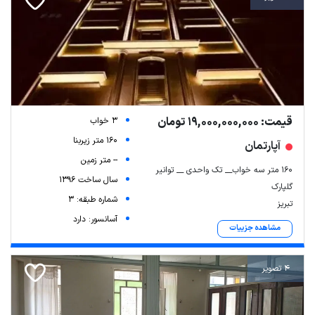
قیمت: 19,000,000,000 تومان
3 خواب
160 متر زیربنا
آپارتمان
-- متر زمین
۱۶۰ متر سه خواب__ تک واحدی __ توانیر
سال ساخت 1396
گلپارک
شماره طبقه: 3
تبریز
آسانسور: دارد
مشاهده جزییات
4 تصویر