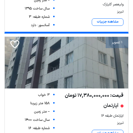
-- متر زمین
ولیعصر گلپارک
سال ساخت 1395
تبریز
شماره طبقه: 3
مشاهده جزییات
آسانسور: دارد
1 تصویر
قیمت: 17,380,000,000 تومان
3 خواب
158 متر زیربنا
آپارتمان
-- متر زمین
اپارتمان طبقه ۱۶
سال ساخت 1400
تبریز
شماره طبقه: 16