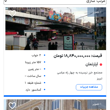
1 تصویر
قیمت: 18,840,000,000 تومان
2 خواب
157 متر زیربنا
آپارتمان
-- متر زمین
مجتمع خزر نرسیده به چهار راه عباسی
سال ساخت --
تبریز
شماره طبقه: 1
مشاهده جزییات
آسانسور: دارد
1 تصویر