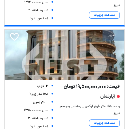
سال ساخت 1396
تبریز
شماره طبقه: 2
مشاهده جزییات
آسانسور: دارد
1 تصویر
قیمت: 19,500,000,000 تومان
3 خواب
158 متر زیربنا
آپارتمان
-- متر زمین
واحد 158 متر فوق لوکس _ بعثت _ ولیعصر
سال ساخت 1398
تبریز
شماره طبقه: 3
مشاهده جزییات
آسانسور: دارد