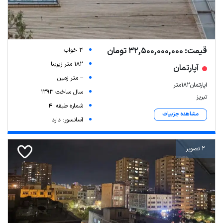
قیمت: 32,500,000,000 تومان
3 خواب
182 متر زیربنا
آپارتمان
-- متر زمین
اپارتمان۱۸۲متر
سال ساخت 1393
تبریز
شماره طبقه: 4
مشاهده جزییات
آسانسور: دارد
2 تصویر