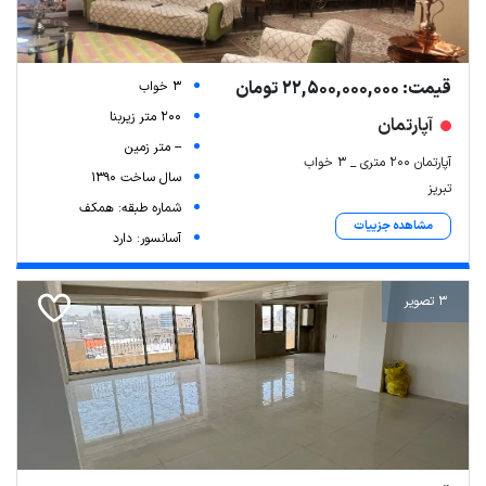
قیمت: 22,500,000,000 تومان
3 خواب
200 متر زیربنا
آپارتمان
-- متر زمین
آپارتمان ۲۰۰ متری _ ۳ خواب
سال ساخت 1390
تبریز
شماره طبقه: همکف
مشاهده جزییات
آسانسور: دارد
3 تصویر