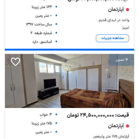
163 متر زیربنا
آپارتمان
-- متر زمین
واحد در لیدای قدیم
سال ساخت 1397
تبریز
شماره طبقه: 2
مشاهده جزییات
آسانسور: دارد
4 تصویر
قیمت: 24,500,000,000 تومان
3 خواب
175 متر زیربنا
آپارتمان
-- متر زمین
آپارتمان 175 متر ولیعصر