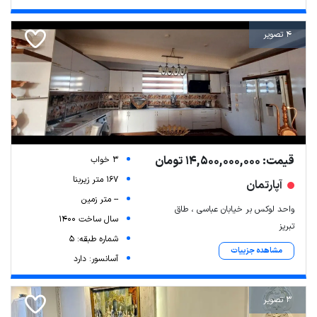
4 تصویر
قیمت: 14,500,000,000 تومان
3 خواب
167 متر زیربنا
آپارتمان
-- متر زمین
واحد لوکس بر خیابان عباسی ، طاق
سال ساخت 1400
تبریز
شماره طبقه: 5
مشاهده جزییات
آسانسور: دارد
3 تصویر