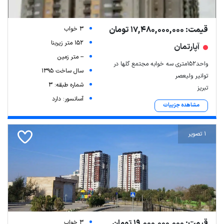
قیمت: 17,480,000,000 تومان
3 خواب
152 متر زیربنا
آپارتمان
-- متر زمین
واحد۱۵۲متری سه خوابه مجتمع گلها در
سال ساخت 1395
توانیر ولیعصر
شماره طبقه: 3
تبریز
آسانسور: دارد
مشاهده جزییات
Leaflet
| Map data ©
ariamarz.com
1 تصویر
قیمت: 19,000,000,000 تومان
3 خواب