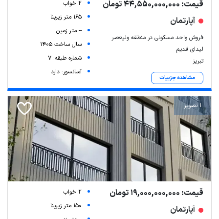
قیمت: 44,550,000,000 تومان
2 خواب
165 متر زیربنا
آپارتمان
-- متر زمین
فروش واحد مسکونی در منطقه ولیعصر
سال ساخت 1405
لیدای قدیم
شماره طبقه: 7
تبریز
آسانسور: دارد
مشاهده جزییات
1 تصویر
قیمت: 19,000,000,000 تومان
2 خواب
150 متر زیربنا
آپارتمان