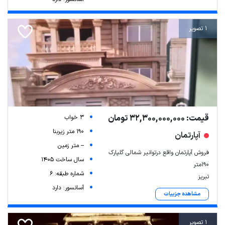
1 تصویر
قیمت: 32,300,000,000 تومان
3 خواب
190 متر زیربنا
آپارتمان
-- متر زمین
فروش آپارتمان واقع درتوانیر شمالی گلپارک
سال ساخت 1405
۱۹۰متر
شماره طبقه: 6
تبریز
آسانسور: دارد
مشاهده جزییات
1 تصویر