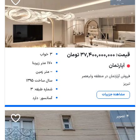
قیمت: 37,400,000,000 تومان
3 خواب
170 متر زیربنا
آپارتمان
-- متر زمین
فروش آپارتمان در منطقه ولیعصر
سال ساخت 1395
تبریز
شماره طبقه: 3
مشاهده جزییات
آسانسور: دارد
4 تصویر