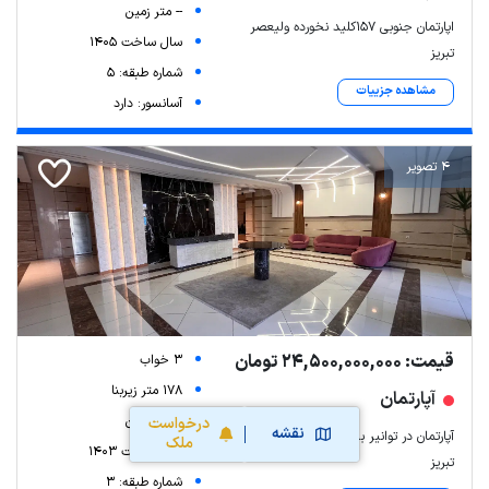
-- متر زمین
اپارتمان جنوبی ۱۵۷کلید نخورده ولیعصر
سال ساخت 1405
تبریز
شماره طبقه: 5
مشاهده جزییات
آسانسور: دارد
4 تصویر
قیمت: 24,500,000,000 تومان
3 خواب
178 متر زیربنا
آپارتمان
-- متر زمین
درخواست
نقشه
آپارتمان در توانیر برج هوشمند ستایش
ملک
سال ساخت 1403
تبریز
شماره طبقه: 3