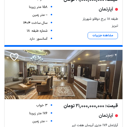
158 متر زیربنا
آپارتمان
-- متر زمین
طبقه ۱۸ برج دوقلو شهریار
سال ساخت 1404
تبریز
شماره طبقه: 18
مشاهده جزییات
آسانسور: دارد
4 تصویر
قیمت: 21,000,000,000 تومان
3 خواب
176 متر زیربنا
آپارتمان
-- متر زمین
آپارتمان ۱۷۶ متری آبرسان هفت تیر