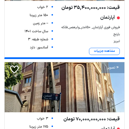
قیمت: 35,400,000,000 تومان
2 خواب
150 متر زیربنا
آپارتمان
-- متر زمین
فروش فوری آپارتمان_ ۱۵۰متر_ولیعصر_فلکه
سال ساخت 1401
بارنج
شماره طبقه: 3
تبریز
آسانسور: دارد
مشاهده جزییات
4 تصویر
قیمت: 70,000,000,000 تومان
3 خواب
175 متر زیربنا
آپارتمان