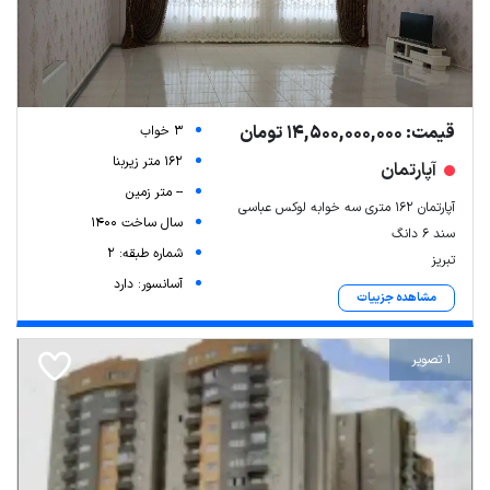
قیمت: 14,500,000,000 تومان
3 خواب
162 متر زیربنا
آپارتمان
-- متر زمین
آپارتمان ۱۶۲ متری سه خوابه لوکس عباسی
سال ساخت 1400
سند ۶ دانگ
شماره طبقه: 2
تبریز
آسانسور: دارد
مشاهده جزییات
1 تصویر