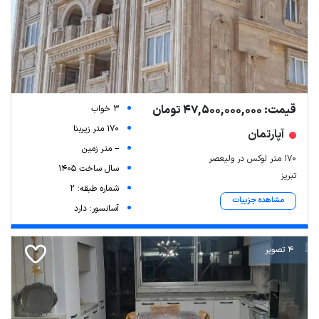
قیمت: 47,500,000,000 تومان
3 خواب
170 متر زیربنا
آپارتمان
-- متر زمین
۱۷۰ متر لوکس در ولیعصر
سال ساخت 1405
تبریز
شماره طبقه: 2
مشاهده جزییات
آسانسور: دارد
4 تصویر