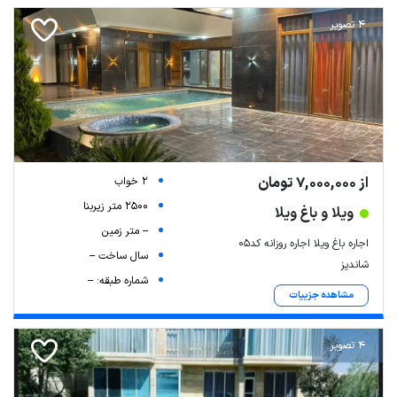
4 تصویر
از 7,000,000 تومان
2 خواب
2500 متر زیربنا
ویلا و باغ ویلا
-- متر زمین
اجاره باغ ویلا اجاره روزانه کد۰۵
سال ساخت --
شاندیز
شماره طبقه: --
مشاهده جزییات
4 تصویر