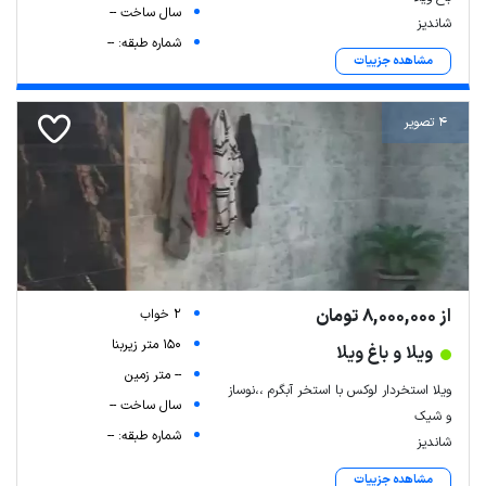
سال ساخت --
شاندیز
شماره طبقه: --
مشاهده جزییات
4 تصویر
از 8,000,000 تومان
2 خواب
150 متر زیربنا
ویلا و باغ ویلا
-- متر زمین
ویلا استخردار لوکس با استخر آبگرم ،،نوساز
سال ساخت --
و شیک
شماره طبقه: --
شاندیز
مشاهده جزییات