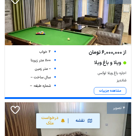
از 6,000,000 تومان
2 خواب
800 متر زیربنا
ویلا و باغ ویلا
-- متر زمین
اجاره باغ ویلا لوکس
سال ساخت --
شاندیز
شماره طبقه: --
مشاهده جزییات
4 تصویر
درخواست
نقشه
ملک