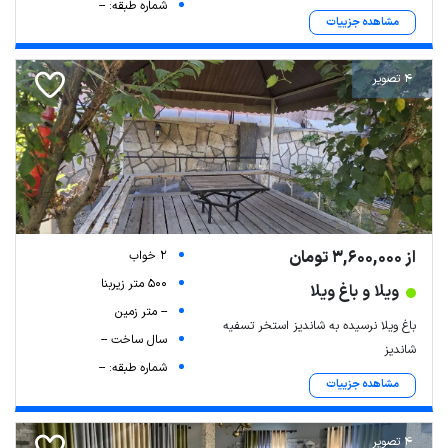
شماره طبقه: --
مشاهده جزییات
4 تصویر
از 3,600,000 تومان
2 خواب
500 متر زیربنا
ویلا و باغ ویلا
-- متر زمین
باغ ویلا نرسیده به شاندیز استخر تسفیه
سال ساخت --
شاندیز
شماره طبقه: --
مشاهده جزییات
4 تصویر