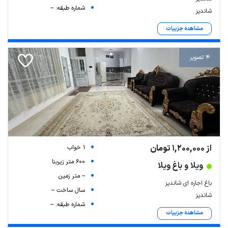
شماره طبقه: --
شاندیز
مشاهده جزییات
4 تصویر
از 1,200,000 تومان
1 خواب
600 متر زیربنا
ویلا و باغ ویلا
-- متر زمین
باغ اجاره ای شاندیز
سال ساخت --
شاندیز
شماره طبقه: --
مشاهده جزییات