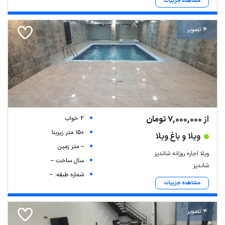
مشاهده جزییات
4 تصویر
از 7,000,000 تومان
2 خواب
150 متر زیربنا
ویلا و باغ ویلا
-- متر زمین
ویلا اجاره روزانه شاندیز
سال ساخت --
شاندیز
شماره طبقه: --
مشاهده جزییات
4 تصویر