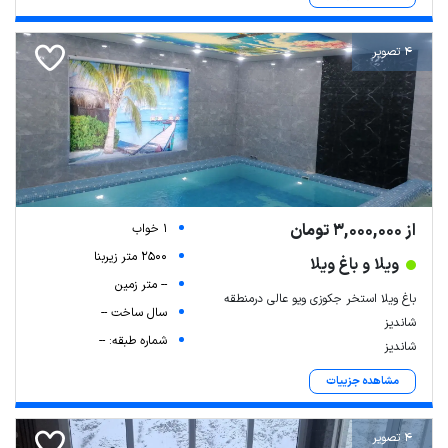
4 تصویر
از 3,000,000 تومان
1 خواب
2500 متر زیربنا
ویلا و باغ ویلا
-- متر زمین
باغ ویلا استخر جکوزی ویو عالی درمنطقه
سال ساخت --
شاندیز
شماره طبقه: --
شاندیز
مشاهده جزییات
4 تصویر