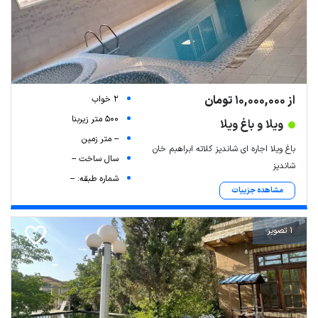
از 10,000,000 تومان
2 خواب
500 متر زیربنا
ویلا و باغ ویلا
-- متر زمین
باغ ویلا اجاره ای شاندیز کلاته ابراهبم خان
سال ساخت --
شاندیز
شماره طبقه: --
مشاهده جزییات
1 تصویر