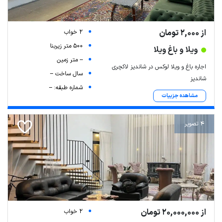
از 2,000 تومان
2 خواب
500 متر زیربنا
ویلا و باغ ویلا
-- متر زمین
اجاره باغ و ویلا لوکس در شاندیز لاکچری
سال ساخت --
شاندیز
شماره طبقه: --
مشاهده جزییات
4 تصویر
از 20,000,000 تومان
2 خواب