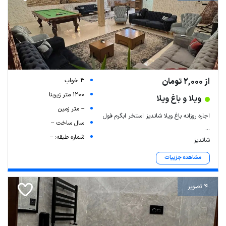
از 2,000 تومان
3 خواب
1200 متر زیربنا
ویلا و باغ ویلا
-- متر زمین
اجاره روزانه باغ ویلا شاندیز استخر ابگرم فول
سال ساخت --
...
شماره طبقه: --
شاندیز
مشاهده جزییات
4 تصویر