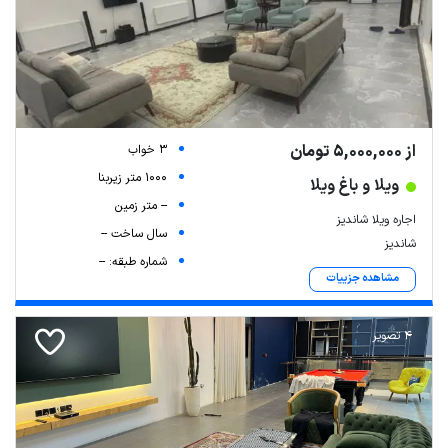
از 5,000,000 تومان
3 خواب
1000 متر زیربنا
ویلا و باغ ویلا
-- متر زمین
اجاره ویلا شاندیز
سال ساخت --
شاندیز
شماره طبقه: --
مشاهده جزییات
4 تصویر