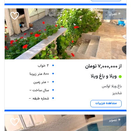
4 تصویر
از 7,000,000 تومان
2 خواب
800 متر زیربنا
ویلا و باغ ویلا
-- متر زمین
باغ ویلا لوکس
سال ساخت --
شاندیز
شماره طبقه: --
مشاهده جزییات
4 تصویر