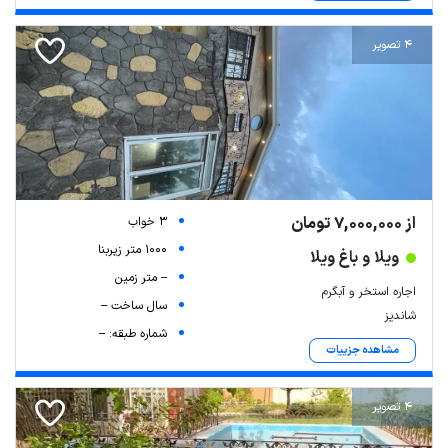
4 تصویر
از 7,000,000 تومان
3 خواب
1000 متر زیربنا
ویلا و باغ ویلا
-- متر زمین
اجاره استخر و آبگرم
سال ساخت --
شاندیز
شماره طبقه: --
مشاهده جزییات
4 تصویر