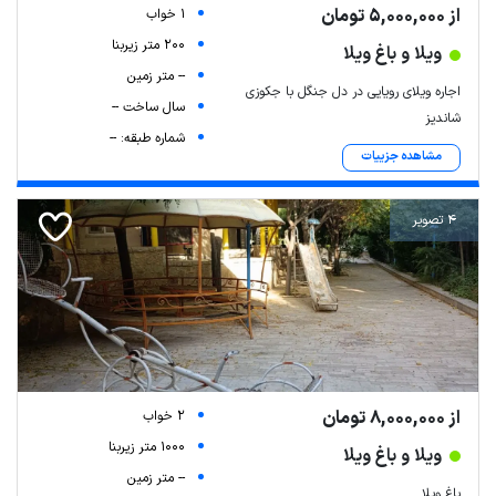
از 5,000,000 تومان
1 خواب
200 متر زیربنا
ویلا و باغ ویلا
-- متر زمین
اجاره ویلای رویایی در دل جنگل با جکوزی
سال ساخت --
شاندیز
شماره طبقه: --
مشاهده جزییات
4 تصویر
Leaflet
| Map data ©
ariamarz.com
از 8,000,000 تومان
2 خواب
1000 متر زیربنا
ویلا و باغ ویلا
-- متر زمین
باغ ویلا