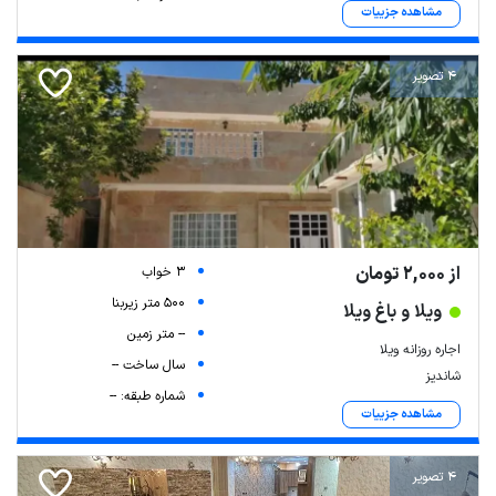
مشاهده جزییات
4 تصویر
از 2,000 تومان
3 خواب
500 متر زیربنا
ویلا و باغ ویلا
-- متر زمین
اجاره روزانه ویلا
سال ساخت --
شاندیز
شماره طبقه: --
مشاهده جزییات
4 تصویر