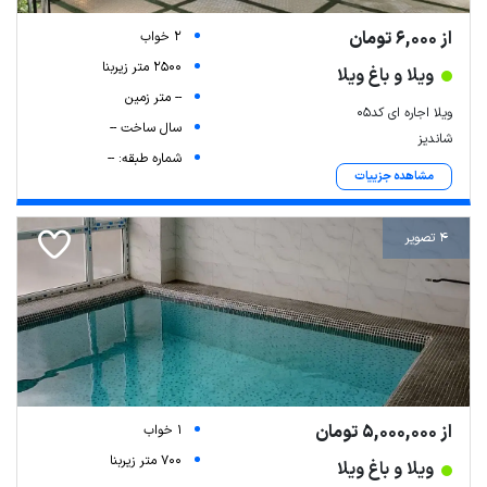
از 6,000 تومان
2 خواب
2500 متر زیربنا
ویلا و باغ ویلا
-- متر زمین
ویلا اجاره ای کد۰۵
سال ساخت --
شاندیز
شماره طبقه: --
مشاهده جزییات
4 تصویر
از 5,000,000 تومان
1 خواب
700 متر زیربنا
ویلا و باغ ویلا