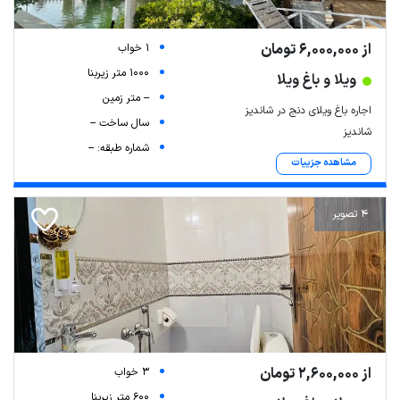
از 6,000,000 تومان
1 خواب
1000 متر زیربنا
ویلا و باغ ویلا
-- متر زمین
اجاره باغ ویلای دنج در شاندیز
سال ساخت --
شاندیز
شماره طبقه: --
مشاهده جزییات
4 تصویر
از 2,600,000 تومان
3 خواب
600 متر زیربنا