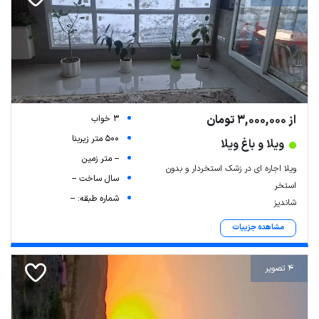
از 3,000,000 تومان
3 خواب
500 متر زیربنا
ویلا و باغ ویلا
-- متر زمین
ویلا اجاره ای در زشک استخردار و بدون
سال ساخت --
استخر
شماره طبقه: --
شاندیز
مشاهده جزییات
4 تصویر