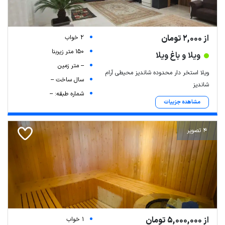
از 2,000 تومان
2 خواب
150 متر زیربنا
ویلا و باغ ویلا
-- متر زمین
ویلا استخر دار محدوده شاندیز محیطی آرام
سال ساخت --
شاندیز
شماره طبقه: --
مشاهده جزییات
4 تصویر
از 5,000,000 تومان
1 خواب