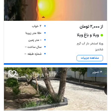
از 2,000 تومان
2 خواب
150 متر زیربنا
ویلا و باغ ویلا
-- متر زمین
ویلا استخر دار آب گرم
سال ساخت --
شاندیز
شماره طبقه: --
مشاهده جزییات
4 تصویر