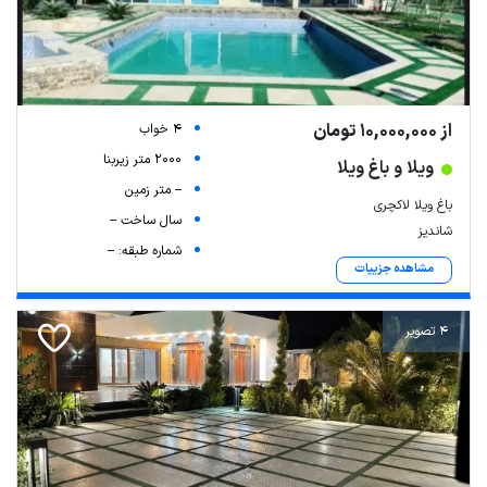
از 10,000,000 تومان
4 خواب
2000 متر زیربنا
ویلا و باغ ویلا
-- متر زمین
باغ ویلا لاکچری
سال ساخت --
شاندیز
شماره طبقه: --
مشاهده جزییات
4 تصویر