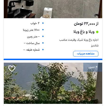
از 22,000 تومان
2 خواب
1700 متر زیربنا
ویلا و باغ ویلا
-- متر زمین
اجاره باغ ویلا شیک وقیمت مناسب
سال ساخت --
شاندیز
شماره طبقه: --
مشاهده جزییات
4 تصویر