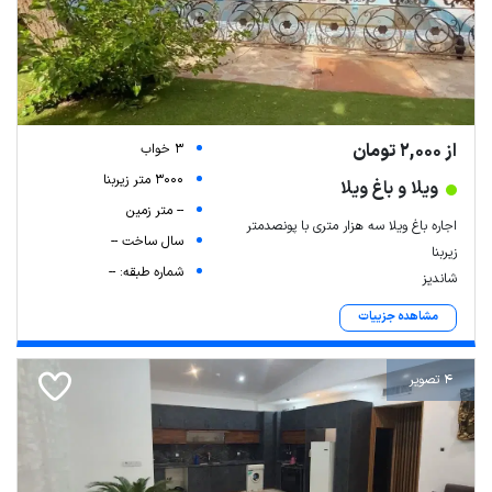
از 2,000 تومان
3 خواب
3000 متر زیربنا
ویلا و باغ ویلا
-- متر زمین
اجاره باغ ویلا سه هزار متری با پونصدمتر
سال ساخت --
زیربنا
شماره طبقه: --
شاندیز
مشاهده جزییات
4 تصویر