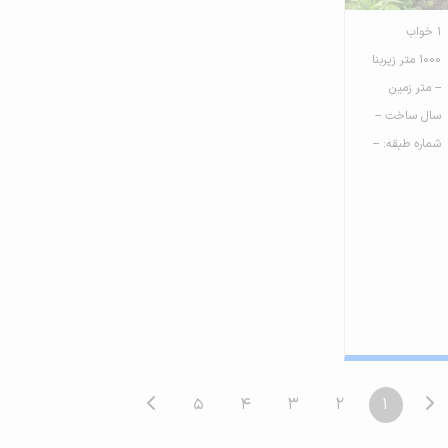
1 خواب
1000 متر زیربنا
-- متر زمین
سال ساخت --
شماره طبقه: --
5
4
3
2
1