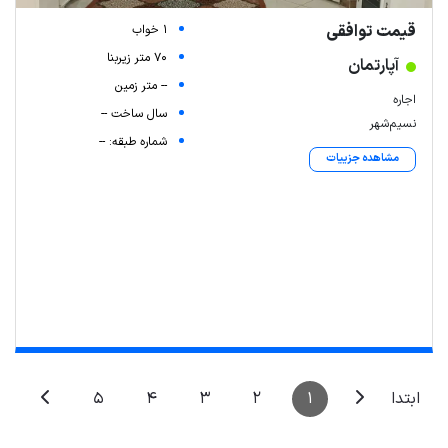
قیمت توافقی
1 خواب
70 متر زیربنا
آپارتمان
-- متر زمین
اجاره
سال ساخت --
نسیم‌شهر
شماره طبقه: --
مشاهده جزییات
5
4
3
2
1
ابتدا