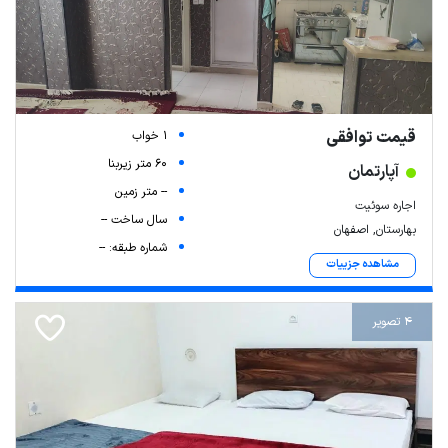
قیمت توافقی
1 خواب
60 متر زیربنا
آپارتمان
-- متر زمین
اجاره سوئیت
سال ساخت --
بهارستان, اصفهان
شماره طبقه: --
مشاهده جزییات
4 تصویر