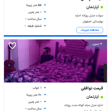
55 متر زیربنا
آپارتمان
-- متر زمین
سوئت منزل روزانه اجاره
سال ساخت --
بهارستان, اصفهان
شماره طبقه: --
مشاهده جزییات
4 تصویر
قیمت توافقی
1 خواب
70 متر زیربنا
آپارتمان
-- متر زمین
اجاره منزل مبله کوتاه مدت روزانه
سال ساخت --