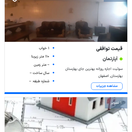
قیمت توافقی
1 خواب
Leaflet
| Map data ©
ariamarz.com
110 متر زیربنا
آپارتمان
-- متر زمین
سوئیت اجاره روزانه بهترین جای بهارستان
سال ساخت --
بهارستان, اصفهان
شماره طبقه: --
مشاهده جزییات
1 تصویر