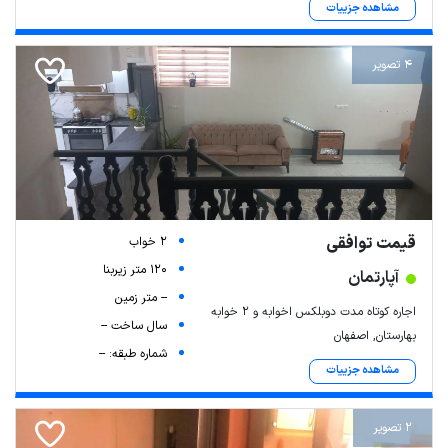
مشاهده جزییات
4 تصویر
قیمت توافقی
2 خواب
120 متر زیربنا
آپارتمان
-- متر زمین
اجاره کوتاه مدت دوبلکس اخوابه و ۲ خوابه
سال ساخت --
بهارستان, اصفهان
شماره طبقه: --
مشاهده جزییات
2 تصویر