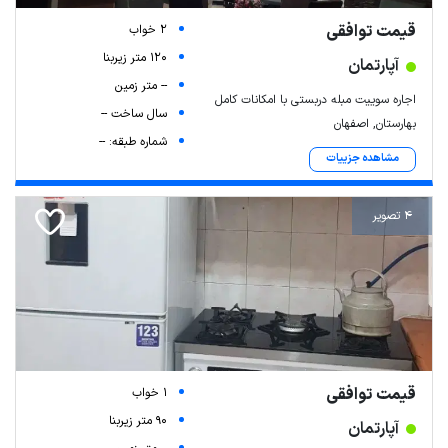
قیمت توافقی
2 خواب
120 متر زیربنا
آپارتمان
-- متر زمین
اجاره سوییت مبله دربستی با امکانات کامل
سال ساخت --
بهارستان, اصفهان
شماره طبقه: --
مشاهده جزییات
4 تصویر
قیمت توافقی
1 خواب
90 متر زیربنا
آپارتمان