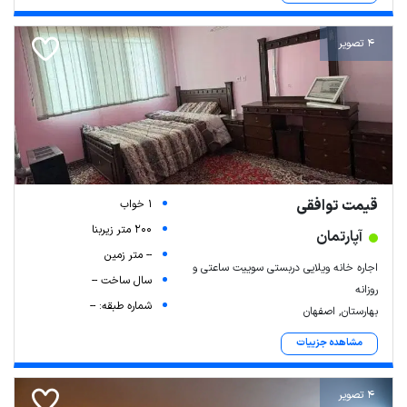
4 تصویر
قیمت توافقی
1 خواب
200 متر زیربنا
آپارتمان
-- متر زمین
اجاره خانه ویلایی دربستی سوییت ساعتی و
سال ساخت --
روزانه
شماره طبقه: --
بهارستان, اصفهان
مشاهده جزییات
4 تصویر