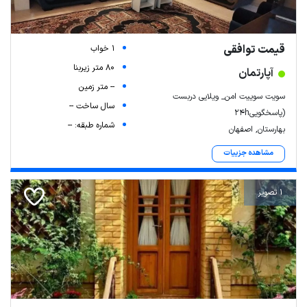
قیمت توافقی
1 خواب
80 متر زیربنا
آپارتمان
-- متر زمین
سویت سوییت امن_ ویلایی دربست
سال ساخت --
(پاسخگویی24h
شماره طبقه: --
بهارستان, اصفهان
مشاهده جزییات
1 تصویر