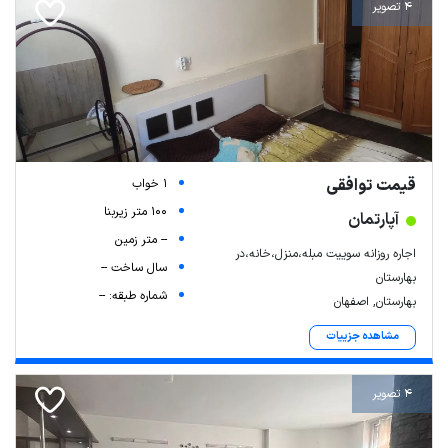
4 تصویر
قیمت توافقی
1 خواب
100 متر زیربنا
آپارتمان
-- متر زمین
اجاره روزانه سوییت مبله،منزل،خانه،در
سال ساخت --
بهارستان
شماره طبقه: --
بهارستان, اصفهان
مشاهده جزییات
4 تصویر