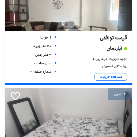
قیمت توافقی
1 خواب
50 متر زیربنا
آپارتمان
-- متر زمین
اجاره سوییت مبله روزانه
سال ساخت --
بهارستان, اصفهان
شماره طبقه: --
مشاهده جزییات
4 تصویر