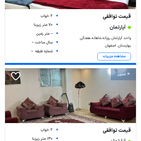
قیمت توافقی
2 خواب
70 متر زیربنا
آپارتمان
-- متر زمین
واحد آپارتمان روزانه،ماهانه،هفتگی
سال ساخت --
بهارستان, اصفهان
شماره طبقه: --
مشاهده جزییات
4 تصویر
قیمت توافقی
2 خواب
130 متر زیربنا