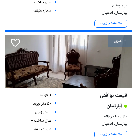
سال ساخت --
دربهارستان
شماره طبقه: --
بهارستان, اصفهان
مشاهده جزییات
3 تصویر
قیمت توافقی
1 خواب
50 متر زیربنا
آپارتمان
-- متر زمین
منزل مبله روزانه
سال ساخت --
بهارستان, اصفهان
شماره طبقه: --
مشاهده جزییات