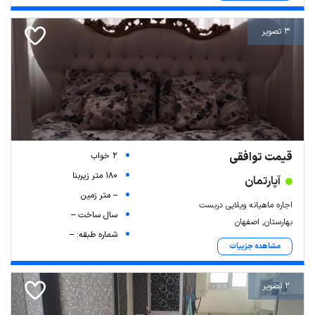
3 تصویر
قیمت توافقی
2 خواب
180 متر زیربنا
آپارتمان
-- متر زمین
اجاره ماهیانه ویلایی دربست
سال ساخت --
بهارستان, اصفهان
شماره طبقه: --
مشاهده جزییات
2 تصویر