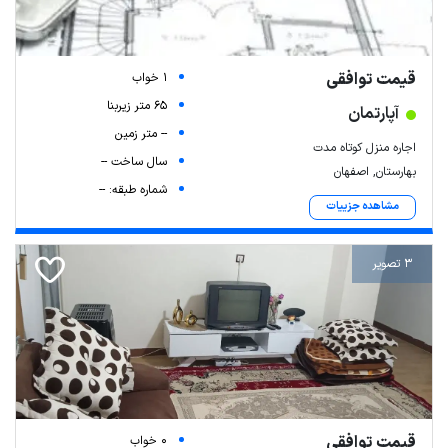
قیمت توافقی
1 خواب
65 متر زیربنا
آپارتمان
-- متر زمین
اجاره منزل کوتاه مدت
سال ساخت --
بهارستان, اصفهان
شماره طبقه: --
مشاهده جزییات
3 تصویر
قیمت توافقی
0 خواب