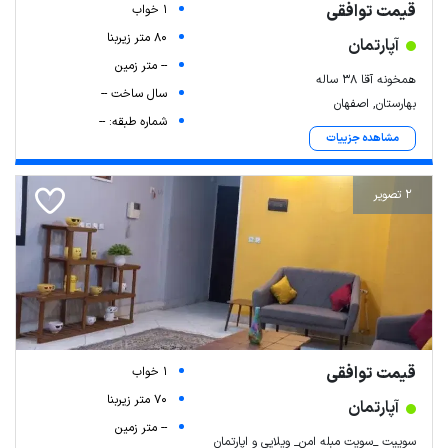
قیمت توافقی
1 خواب
80 متر زیربنا
آپارتمان
-- متر زمین
همخونه آقا ۳۸ ساله
سال ساخت --
بهارستان, اصفهان
شماره طبقه: --
مشاهده جزییات
2 تصویر
قیمت توافقی
1 خواب
70 متر زیربنا
آپارتمان
-- متر زمین
سوییت _سویت مبله امن_ ویلایی و اپارتمان