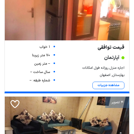
قیمت توافقی
1 خواب
70 متر زیربنا
آپارتمان
-- متر زمین
اجاره منزل روزانه فول امکانات
سال ساخت --
بهارستان, اصفهان
شماره طبقه: --
مشاهده جزییات
4 تصویر