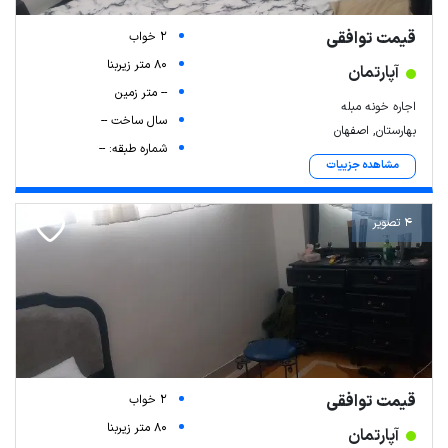
قیمت توافقی
2 خواب
80 متر زیربنا
آپارتمان
-- متر زمین
اجاره خونه مبله
سال ساخت --
بهارستان, اصفهان
شماره طبقه: --
مشاهده جزییات
4 تصویر
قیمت توافقی
2 خواب
80 متر زیربنا
آپارتمان