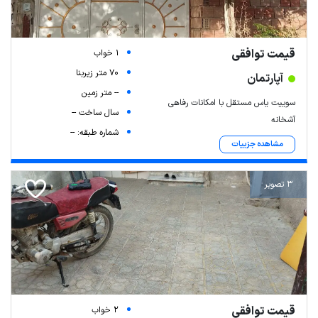
قیمت توافقی
1 خواب
70 متر زیربنا
آپارتمان
-- متر زمین
سوییت یاس مستقل با امکانات رفاهی
سال ساخت --
آشخانه
شماره طبقه: --
مشاهده جزییات
3 تصویر
قیمت توافقی
2 خواب