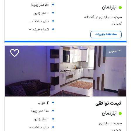
80 متر زیربنا
آپارتمان
-- متر زمین
سوئیت اجاره ای در آشخانه
سال ساخت --
آشخانه
شماره طبقه: --
مشاهده جزییات
3 تصویر
Leaflet
| Map data ©
ariamarz.com
قیمت توافقی
2 خواب
100 متر زیربنا
آپارتمان
-- متر زمین
سوییت اجاره ای
سال ساخت --
آشخانه