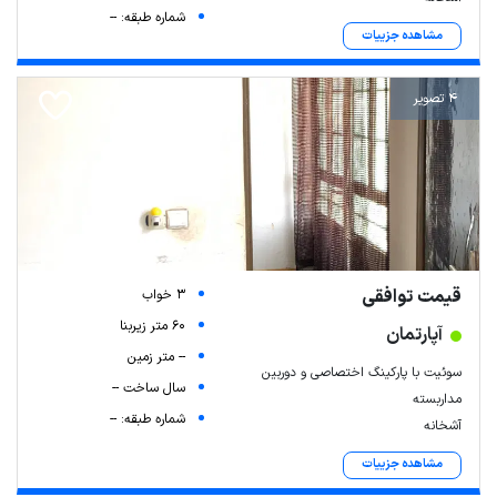
شماره طبقه: --
مشاهده جزییات
4 تصویر
قیمت توافقی
3 خواب
60 متر زیربنا
آپارتمان
-- متر زمین
سوئیت با پارکینگ اختصاصی و دوربین
سال ساخت --
مداربسته
شماره طبقه: --
آشخانه
مشاهده جزییات