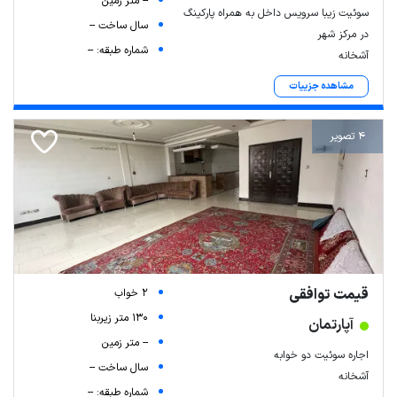
-- متر زمین
سوئیت زیبا سرویس داخل به همراه پارکینگ
سال ساخت --
در مرکز شهر
شماره طبقه: --
آشخانه
مشاهده جزییات
4 تصویر
قیمت توافقی
2 خواب
130 متر زیربنا
آپارتمان
-- متر زمین
اجاره سوئیت دو خوابه
سال ساخت --
آشخانه
شماره طبقه: --