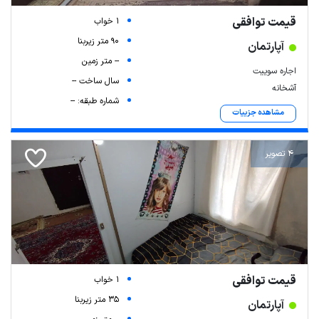
قیمت توافقی
1 خواب
90 متر زیربنا
آپارتمان
-- متر زمین
اجاره سوییت
سال ساخت --
آشخانه
شماره طبقه: --
مشاهده جزییات
4 تصویر
قیمت توافقی
1 خواب
35 متر زیربنا
آپارتمان