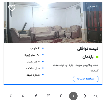
4 تصویر
قیمت توافقی
2 خواب
120 متر زیربنا
آپارتمان
-- متر زمین
خانه ویلایی و سویت اجاره ای کوتاه مدت
سال ساخت --
آشخانه
شماره طبقه: --
مشاهده جزییات
5
4
3
2
1
ابتدا