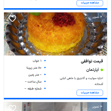
مشاهده جزییات
4 تصویر
قیمت توافقی
1 خواب
80 متر زیربنا
آپارتمان
-- متر زمین
اجاره سوئیت و آلاچیق با ماهی کبابی
سال ساخت --
آشخانه
شماره طبقه: --
مشاهده جزییات
4 تصویر