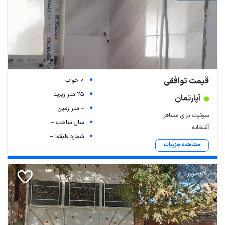
قیمت توافقی
0 خواب
25 متر زیربنا
آپارتمان
-- متر زمین
سوئیت برای مسافر
سال ساخت --
آشخانه
شماره طبقه: --
مشاهده جزییات
4 تصویر