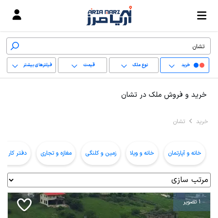
خرید
نوع ملک
قیمت
فیلترهای بیشتر
+
خرید و فروش ملک در تشان
−
خرید
تشان
پاک کردن محدوده
انتخابی
خانه و آپارتمان
خانه و ویلا
زمین و کلنگی
مغازه و تجاری
دفتر کار و ا
1 تصویر