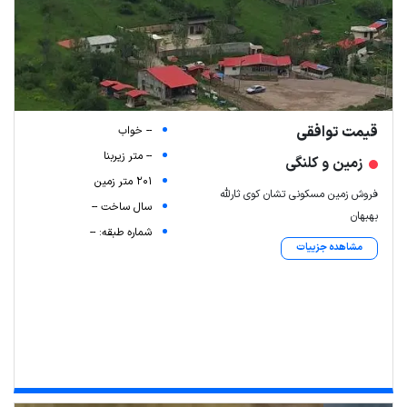
قیمت توافقی
-- خواب
-- متر زیربنا
زمین و کلنگی
201 متر زمین
فروش زمین مسکونی تشان کوی ثارلله
سال ساخت --
بهبهان
شماره طبقه: --
مشاهده جزییات