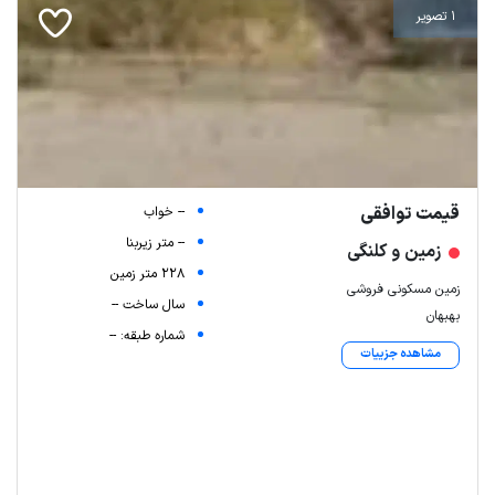
1 تصویر
قیمت توافقی
-- خواب
-- متر زیربنا
زمین و کلنگی
228 متر زمین
زمین مسکونی فروشی
سال ساخت --
بهبهان
شماره طبقه: --
مشاهده جزییات