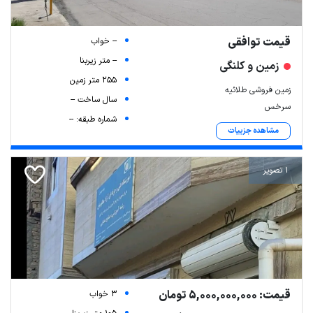
قیمت توافقی
-- خواب
-- متر زیربنا
زمین و کلنگی
255 متر زمین
زمین فروشی طلائیه
سال ساخت --
سرخس
شماره طبقه: --
مشاهده جزییات
1 تصویر
قیمت: 5,000,000,000 تومان
3 خواب