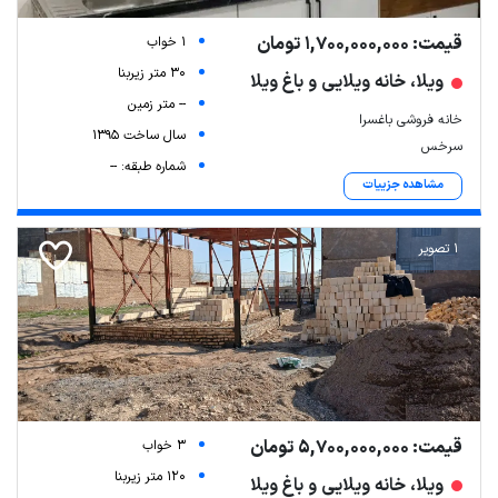
قیمت: 1,700,000,000 تومان
1 خواب
30 متر زیربنا
ویلا، خانه ویلایی و باغ ویلا
-- متر زمین
خانه فروشی باغسرا
سال ساخت 1395
سرخس
شماره طبقه: --
Leaflet
| Map data ©
ariamarz.com
مشاهده جزییات
1 تصویر
قیمت: 5,700,000,000 تومان
3 خواب
120 متر زیربنا
ویلا، خانه ویلایی و باغ ویلا