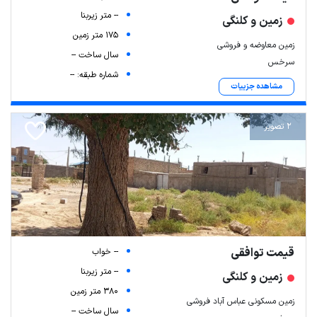
-- متر زیربنا
زمین و کلنگی
175 متر زمین
زمین معاوضه و فروشی
سال ساخت --
سرخس
شماره طبقه: --
مشاهده جزییات
2 تصویر
قیمت توافقی
-- خواب
-- متر زیربنا
زمین و کلنگی
380 متر زمین
زمین مسکونی عباس آباد فروشی
سال ساخت --