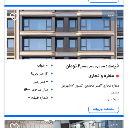
1 تصویر
قیمت: 2,000,000,000 تومان
0 خواب
12 متر زیربنا
مغازه و تجاری
-- متر زمین
مغازه تجاری12متر مجتمع اکسون 17شهریور
سال ساخت 1400
مشهد
شماره طبقه: --
سرخس
مشاهده جزییات
4 تصویر