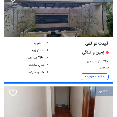
قیمت توافقی
-- خواب
-- متر زیربنا
زمین و کلنگی
240 متر زمین
۲۴۰ متر سرخس
سال ساخت --
سرخس
شماره طبقه: --
مشاهده جزییات
4 تصویر