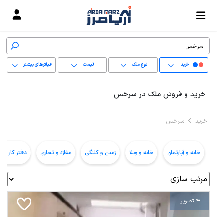
خرید
نوع ملک
قیمت
فیلترهای بیشتر
+
خرید و فروش ملک در سرخس
−
خرید
سرخس
پاک کردن محدوده
انتخابی
خانه و آپارتمان
خانه و ویلا
زمین و کلنگی
مغازه و تجاری
دفتر کار و ا
4 تصویر