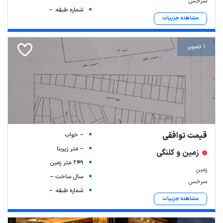
سرخس
شماره طبقه: --
مشاهده جزییات
1 تصویر
قیمت توافقی
-- خواب
-- متر زیربنا
زمین و کلنگی
249 متر زمین
زمین
سال ساخت --
سرخس
شماره طبقه: --
مشاهده جزییات