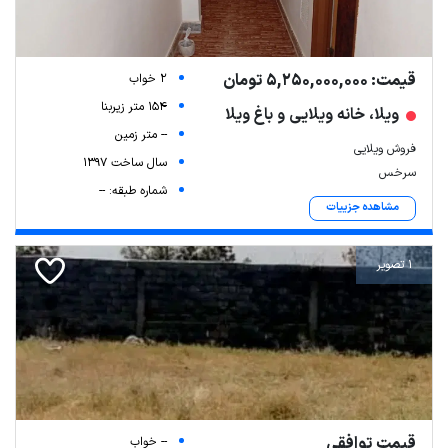
قیمت: 5,250,000,000 تومان
2 خواب
154 متر زیربنا
ویلا، خانه ویلایی و باغ ویلا
-- متر زمین
فروش ویلایی
سال ساخت 1397
سرخس
شماره طبقه: --
مشاهده جزییات
1 تصویر
قیمت توافقی
-- خواب