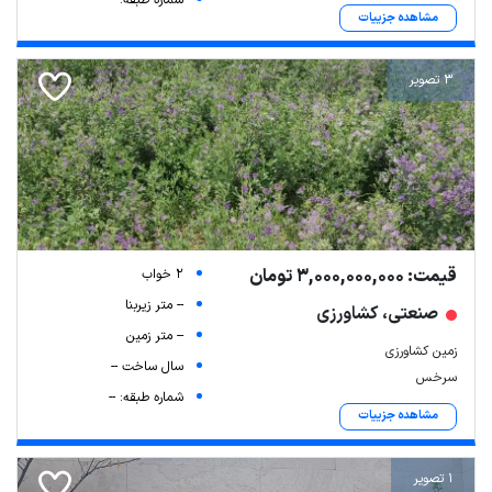
مشاهده جزییات
3 تصویر
قیمت: 3,000,000,000 تومان
2 خواب
-- متر زیربنا
صنعتی، کشاورزی
-- متر زمین
زمین کشاورزی
سال ساخت --
سرخس
شماره طبقه: --
مشاهده جزییات
1 تصویر