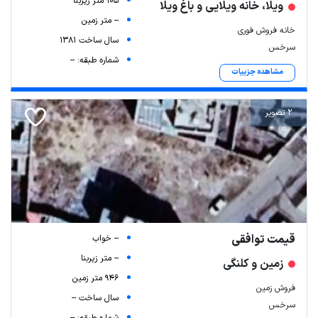
105 متر زیربنا
ویلا، خانه ویلایی و باغ ویلا
-- متر زمین
خانه فروش فوری
سال ساخت 1381
سرخس
شماره طبقه: --
مشاهده جزییات
2 تصویر
قیمت توافقی
-- خواب
-- متر زیربنا
زمین و کلنگی
946 متر زمین
فروش زمین
سال ساخت --
سرخس
شماره طبقه: --