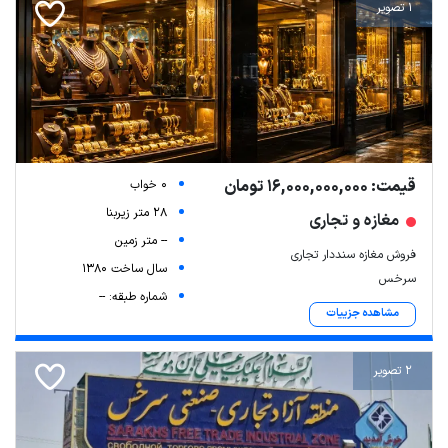
1 تصویر
قیمت: 16,000,000,000 تومان
0 خواب
28 متر زیربنا
مغازه و تجاری
-- متر زمین
فروش مغازه سنددار تجاری
سال ساخت 1380
سرخس
شماره طبقه: --
مشاهده جزییات
2 تصویر