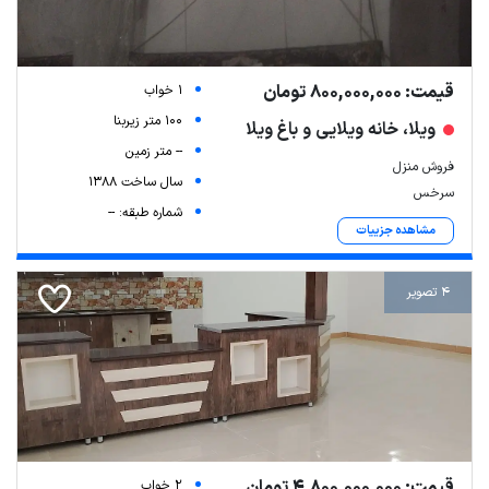
قیمت: 800,000,000 تومان
1 خواب
100 متر زیربنا
ویلا، خانه ویلایی و باغ ویلا
-- متر زمین
فروش منزل
سال ساخت 1388
سرخس
شماره طبقه: --
مشاهده جزییات
4 تصویر
قیمت: 4,800,000,000 تومان
2 خواب