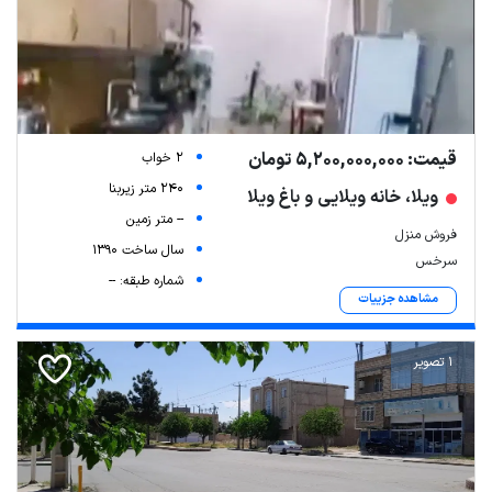
قیمت: 5,200,000,000 تومان
2 خواب
240 متر زیربنا
ویلا، خانه ویلایی و باغ ویلا
-- متر زمین
فروش منزل
سال ساخت 1390
سرخس
شماره طبقه: --
مشاهده جزییات
1 تصویر