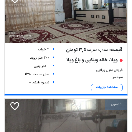
قیمت: 3,500,000,000 تومان
2 خواب
200 متر زیربنا
ویلا، خانه ویلایی و باغ ویلا
-- متر زمین
فروش منزل ویلایی
سال ساخت 1390
سرخس
شماره طبقه: --
مشاهده جزییات
1 تصویر