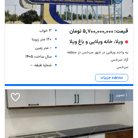
قیمت: 5,700,000,000 تومان
3 خواب
120 متر زیربنا
ویلا، خانه ویلایی و باغ ویلا
-- متر زمین
یه واحد ویلایی در شهر سرخس در منطقه
سال ساخت 1405
آزاد سرخس
شماره طبقه: --
سرخس
مشاهده جزییات
1 تصویر