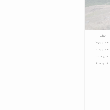
1 خواب
-- متر زیربنا
-- متر زمین
سال ساخت --
شماره طبقه: --