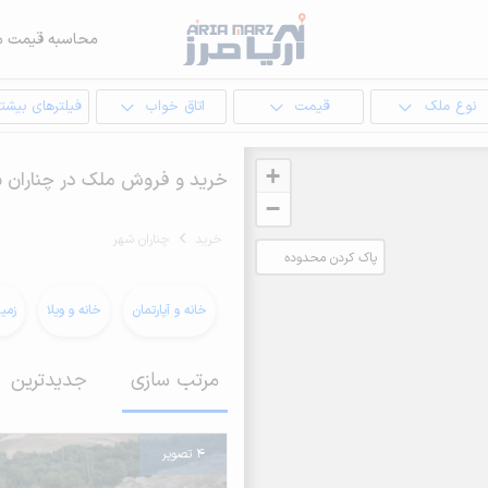
محاسبه قیمت م
نوع ملک
قیمت
اتاق خواب
فیلترهای بیشتر
+
خرید و فروش ملک در چناران 
−
خرید
چناران شهر
پاک کردن محدوده
انتخابی
خانه و آپارتمان
خانه و ویلا
زمی
مرتب سازی
جدیدترین
4 تصویر