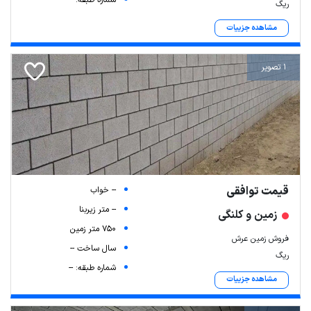
ریگ
مشاهده جزییات
1 تصویر
قیمت توافقی
-- خواب
-- متر زیربنا
زمین و کلنگی
750 متر زمین
فروش زمین عرش
سال ساخت --
ریگ
شماره طبقه: --
مشاهده جزییات