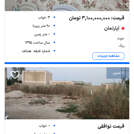
قیمت: 3,100,000,000 تومان
3 خواب
90 متر زیربنا
آپارتمان
-- متر زمین
خونه
سال ساخت 1395
ریگ
شماره طبقه: همکف
مشاهده جزییات
1 تصویر
قیمت توافقی
-- خواب