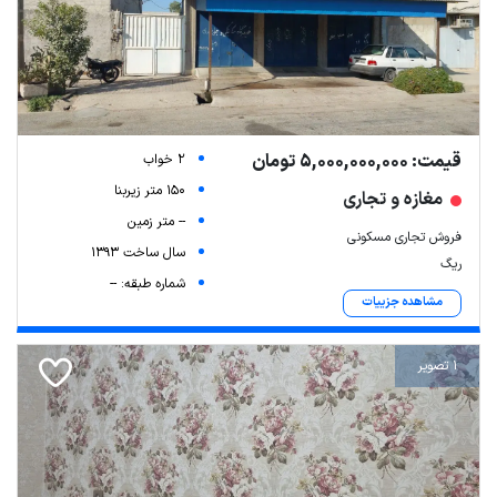
قیمت: 5,000,000,000 تومان
2 خواب
150 متر زیربنا
مغازه و تجاری
-- متر زمین
فروش تجاری مسکونی
سال ساخت 1393
ریگ
شماره طبقه: --
مشاهده جزییات
1 تصویر