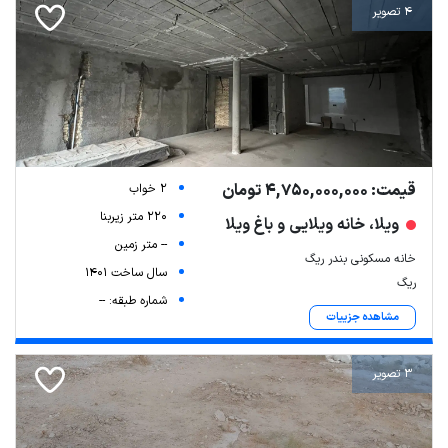
4 تصویر
قیمت: 4,750,000,000 تومان
2 خواب
220 متر زیربنا
ویلا، خانه ویلایی و باغ ویلا
Leaflet
| Map data ©
ariamarz.com
-- متر زمین
خانه مسکونی بندر ریگ
سال ساخت 1401
ریگ
شماره طبقه: --
مشاهده جزییات
3 تصویر