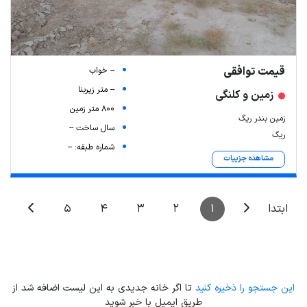
قیمت توافقی
-- خواب
-- متر زیربنا
زمین و کلنگی
800 متر زمین
زمین بندر ریگ
سال ساخت --
ریگ
شماره طبقه: --
مشاهده جزییات
5
4
3
2
1
ابتدا
این جستجو را ذخیره کنید
تا اگر خانه جدیدی به این لیست اضافه شد از
طریق ایمیل با خبر شوید