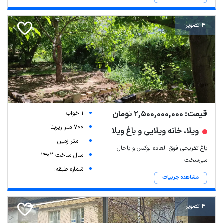
4 تصویر
قیمت: 2,500,000,000 تومان
1 خواب
700 متر زیربنا
ویلا، خانه ویلایی و باغ ویلا
-- متر زمین
باغ تفریحی فوق العاده لوکس و باحال
سال ساخت 1402
سی‌سخت
شماره طبقه: --
مشاهده جزییات
4 تصویر