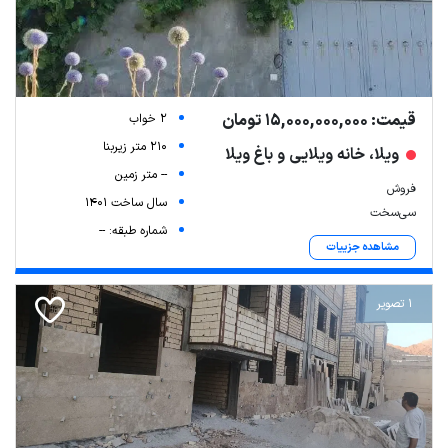
قیمت: 15,000,000,000 تومان
2 خواب
210 متر زیربنا
ویلا، خانه ویلایی و باغ ویلا
-- متر زمین
فروش
سال ساخت 1401
سی‌سخت
شماره طبقه: --
مشاهده جزییات
1 تصویر