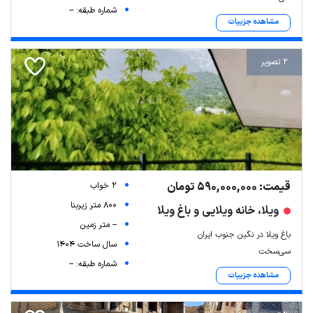
شماره طبقه: --
مشاهده جزییات
2 تصویر
قیمت: 590,000,000 تومان
2 خواب
800 متر زیربنا
ویلا، خانه ویلایی و باغ ویلا
-- متر زمین
باغ ویلا در نگین جنوب ایران
سال ساخت 1404
سی‌سخت
شماره طبقه: --
مشاهده جزییات