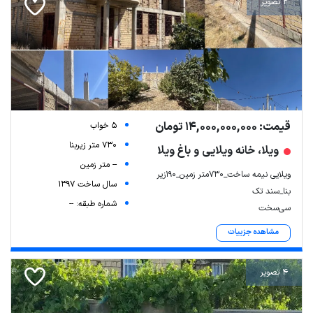
2 تصویر
قیمت: 14,000,000,000 تومان
5 خواب
730 متر زیربنا
ویلا، خانه ویلایی و باغ ویلا
-- متر زمین
ویلایی نیمه ساخت_۷۳۰متر زمین_۱۹۰زیر
سال ساخت 1397
بنا_سند تک
شماره طبقه: --
سی‌سخت
مشاهده جزییات
4 تصویر