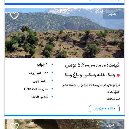
1 تصویر
قیمت: 5,200,000,000 تومان
2 خواب
1100 متر زیربنا
ویلا، خانه ویلایی و باغ ویلا
-- متر زمین
باغ ویلای در سی‌سخت بندان با چشم‌انداز
سال ساخت 1395
فوق‌العاده
شماره طبقه: --
سی‌سخت
مشاهده جزییات
3 تصویر