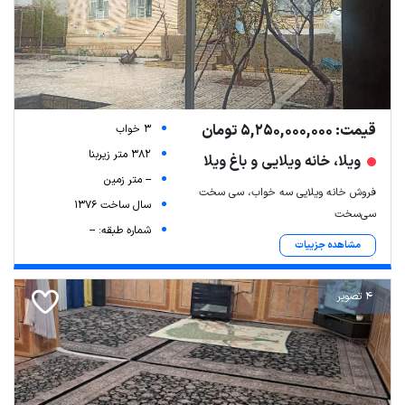
قیمت: 5,250,000,000 تومان
3 خواب
382 متر زیربنا
ویلا، خانه ویلایی و باغ ویلا
-- متر زمین
فروش خانه ویلایی سه خواب، سی سخت
سال ساخت 1376
سی‌سخت
شماره طبقه: --
مشاهده جزییات
4 تصویر