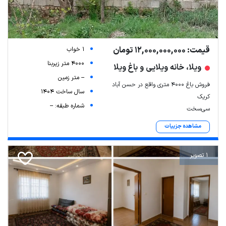
Leaflet
| Map data ©
ariamarz.com
قیمت: 12,000,000,000 تومان
1 خواب
4000 متر زیربنا
ویلا، خانه ویلایی و باغ ویلا
-- متر زمین
فروش باغ 4000 متری واقع در حسن آباد
سال ساخت 1404
کریک
شماره طبقه: --
سی‌سخت
مشاهده جزییات
1 تصویر