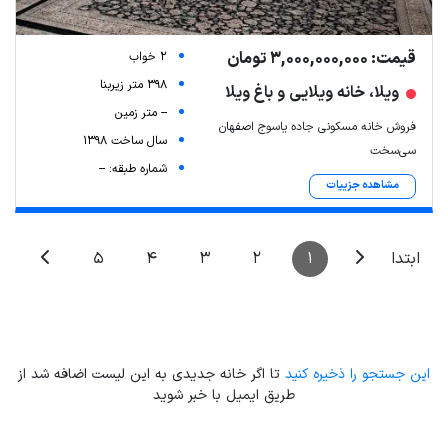
قیمت: 3,000,000,000 تومان
2 خواب
398 متر زیربنا
ویلا، خانه ویلایی و باغ ویلا
-- متر زمین
فروش خانه مسکونی جاده یاسوج اصفهان
سال ساخت 1398
سی‌سخت
شماره طبقه: --
مشاهده جزییات
5
4
3
2
1
ابتدا
این جستجو را ذخیره کنید
تا اگر خانه جدیدی به این لیست اضافه شد از
طریق ایمیل با خبر شوید