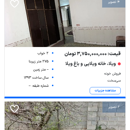
4 تصویر
قیمت: 3,750,000,000 تومان
2 خواب
275 متر زیربنا
ویلا، خانه ویلایی و باغ ویلا
-- متر زمین
فروش خونه
سال ساخت 1393
سی‌سخت
شماره طبقه: --
مشاهده جزییات
2 تصویر