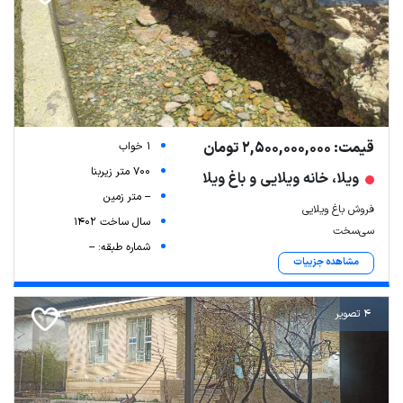
قیمت: 2,500,000,000 تومان
1 خواب
700 متر زیربنا
ویلا، خانه ویلایی و باغ ویلا
-- متر زمین
فروش باغ ویلایی
سال ساخت 1402
سی‌سخت
شماره طبقه: --
مشاهده جزییات
4 تصویر