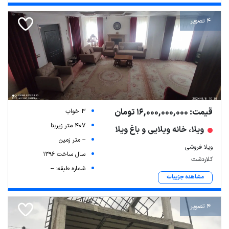
4 تصویر
قیمت: 16,000,000,000 تومان
3 خواب
407 متر زیربنا
ویلا، خانه ویلایی و باغ ویلا
-- متر زمین
ویلا فروشی
سال ساخت 1396
کلاردشت
شماره طبقه: --
مشاهده جزییات
4 تصویر