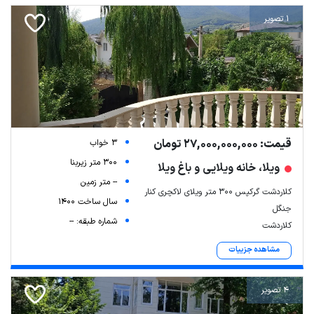
1 تصویر
قیمت: 27,000,000,000 تومان
3 خواب
300 متر زیربنا
ویلا، خانه ویلایی و باغ ویلا
-- متر زمین
کلاردشت گرکپس ۳۰۰ متر ویلای لاکچری کنار
سال ساخت 1400
جنگل
شماره طبقه: --
کلاردشت
مشاهده جزییات
4 تصویر