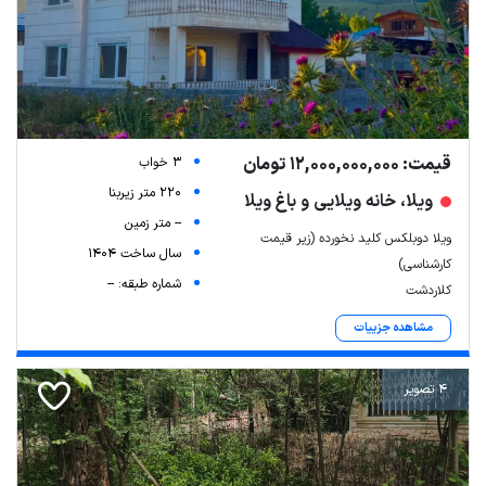
قیمت: 12,000,000,000 تومان
3 خواب
220 متر زیربنا
ویلا، خانه ویلایی و باغ ویلا
-- متر زمین
ویلا دوبلکس کلید نخورده (زیر قیمت
سال ساخت 1404
کارشناسی)
شماره طبقه: --
کلاردشت
مشاهده جزییات
4 تصویر