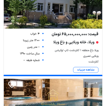
قیمت: 65,000,000,000 تومان
4 خواب
1200 متر زیربنا
ویلا، خانه ویلایی و باغ ویلا
-- متر زمین
ویلا باغ منطقه 1 کلاردشت تاپ لوکیشن
سال ساخت 1390
ویلایی نصیری
شماره طبقه: --
کلاردشت
مشاهده جزییات
4 تصویر