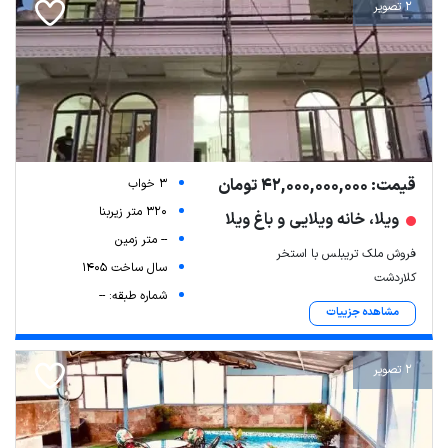
2 تصویر
قیمت: 42,000,000,000 تومان
3 خواب
320 متر زیربنا
ویلا، خانه ویلایی و باغ ویلا
-- متر زمین
فروش ملک تریبلس با استخر
سال ساخت 1405
کلاردشت
شماره طبقه: --
مشاهده جزییات
2 تصویر