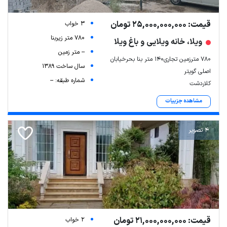
قیمت: 25,000,000,000 تومان
3 خواب
780 متر زیربنا
ویلا، خانه ویلایی و باغ ویلا
-- متر زمین
۷۸۰ مترزمین تجاری۱۴۰ متر بنا بحرخیابان
سال ساخت 1389
اصلی گویتر
شماره طبقه: --
کلاردشت
مشاهده جزییات
4 تصویر
قیمت: 21,000,000,000 تومان
2 خواب