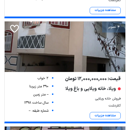
کلاردشت
مشاهده جزییات
4 تصویر
قیمت: 12,000,000,000 تومان
2 خواب
390 متر زیربنا
ویلا، خانه ویلایی و باغ ویلا
-- متر زمین
فروش خانه ویلایی
سال ساخت 1398
کلاردشت
شماره طبقه: --
مشاهده جزییات