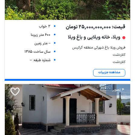
قیمت: 25,000,000,000 تومان
2 خواب
600 متر زیربنا
ویلا، خانه ویلایی و باغ ویلا
-- متر زمین
فروش ویلا باغ شهرکی منطقه گرکپس
سال ساخت 1385
کلاردشت
شماره طبقه: --
کلاردشت
مشاهده جزییات
4 تصویر