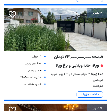
4 تصویر
قیمت: 23,000,000,000 تومان
3 خواب
400 متر زیربنا
ویلا، خانه ویلایی و باغ ویلا
-- متر زمین
258 زیربنا ۳ خواب مستر دار + ۱ بهار خواب
سال ساخت 1405
دوبلکس
شماره طبقه: --
کلاردشت
مشاهده جزییات
4 تصویر