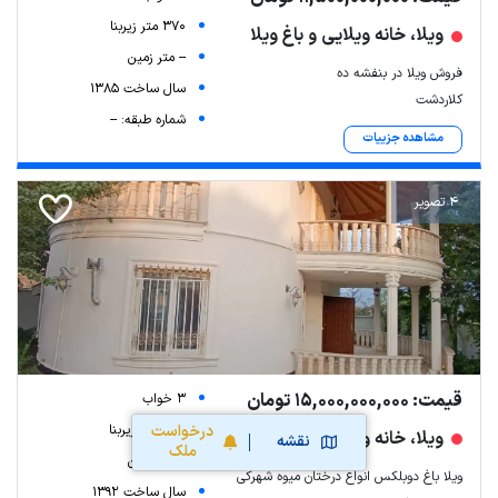
370 متر زیربنا
ویلا، خانه ویلایی و باغ ویلا
-- متر زمین
فروش ویلا در بنفشه ده
سال ساخت 1385
کلاردشت
شماره طبقه: --
مشاهده جزییات
4 تصویر
قیمت: 15,000,000,000 تومان
3 خواب
330 متر زیربنا
درخواست
ویلا، خانه ویلایی و باغ ویلا
نقشه
ملک
-- متر زمین
ویلا باغ دوبلکس انواع درختان میوه شهرکی
سال ساخت 1392