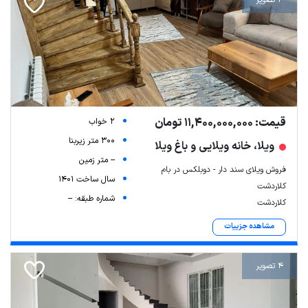
4 تصویر
قیمت: 11,400,000,000 تومان
2 خواب
300 متر زیربنا
ویلا، خانه ویلایی و باغ ویلا
-- متر زمین
فروش ویلای سند دار - دوبلکس در بام
Leaflet
| Map data ©
ariamarz.com
سال ساخت 1401
کلاردشت
شماره طبقه: --
کلاردشت
مشاهده جزییات
4 تصویر