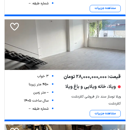
شماره طبقه: --
مشاهده جزییات
4 تصویر
قیمت: 28,000,000,000 تومان
3 خواب
450 متر زیربنا
ویلا، خانه ویلایی و باغ ویلا
-- متر زمین
ویلا نوساز سند دار فروشی کلاردشت
سال ساخت 1405
کلاردشت
شماره طبقه: --
مشاهده جزییات