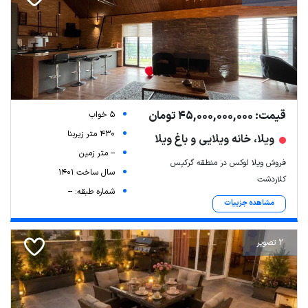
قیمت: 45,000,000,000 تومان
5 خواب
430 متر زیربنا
ویلا، خانه ویلایی و باغ ویلا
-- متر زمین
فروش ویلا لوکس در منطقه گرکپس
سال ساخت 1401
کلاردشت
شماره طبقه: --
مشاهده جزییات
2 تصویر