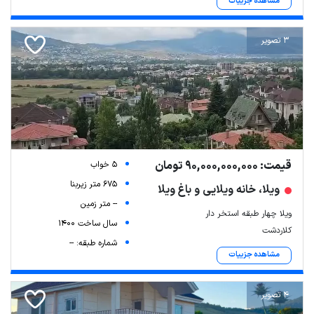
مشاهده جزییات
3 تصویر
قیمت: 90,000,000,000 تومان
5 خواب
675 متر زیربنا
ویلا، خانه ویلایی و باغ ویلا
-- متر زمین
ویلا چهار طبقه استخر دار
سال ساخت 1400
کلاردشت
شماره طبقه: --
مشاهده جزییات
4 تصویر