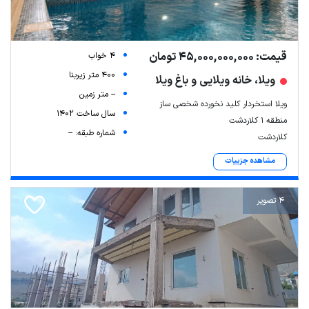
قیمت: 45,000,000,000 تومان
4 خواب
400 متر زیربنا
ویلا، خانه ویلایی و باغ ویلا
-- متر زمین
ویلا استخردار کلید نخورده شخصی ساز
سال ساخت 1402
منطقه 1 کلاردشت
شماره طبقه: --
کلاردشت
مشاهده جزییات
4 تصویر