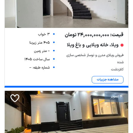
قیمت: 24,000,000,000 تومان
3 خواب
405 متر زیربنا
ویلا، خانه ویلایی و باغ ویلا
-- متر زمین
فروش ویلای مدرن و نوساز شخصی سازی
سال ساخت 1405
شده
شماره طبقه: --
کلاردشت
مشاهده جزییات
4 تصویر