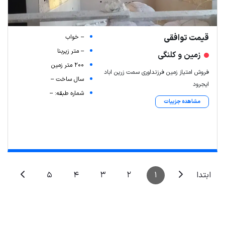
قیمت توافقی
-- خواب
-- متر زیربنا
زمین و کلنگی
200 متر زمین
فروش امتیاز زمین فرزنداوری سمت زرین اباد
سال ساخت --
ایجرود
شماره طبقه: --
مشاهده جزییات
Leaflet
| Map data ©
ariamarz.com
5
4
3
2
1
ابتدا