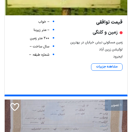
قیمت توافقی
-- خواب
-- متر زیربنا
زمین و کلنگی
200 متر زمین
زمین مسکونی نبش خیابان در بهترین
سال ساخت --
لوکیشن زرین آباد
شماره طبقه: --
ایجرود
مشاهده جزییات
1 تصویر