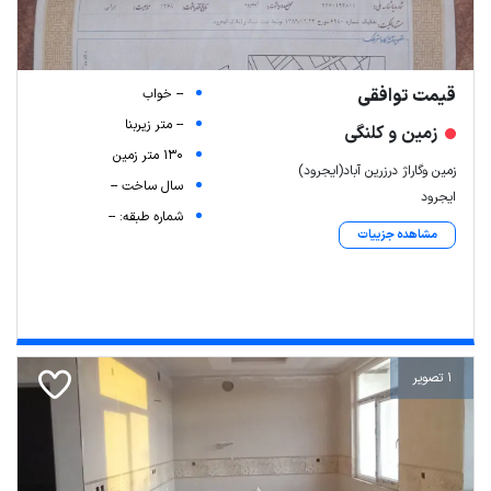
قیمت توافقی
-- خواب
-- متر زیربنا
زمین و کلنگی
130 متر زمین
زمین وگاراژ درزرین آباد(ایجرود)
سال ساخت --
ایجرود
شماره طبقه: --
مشاهده جزییات
1 تصویر