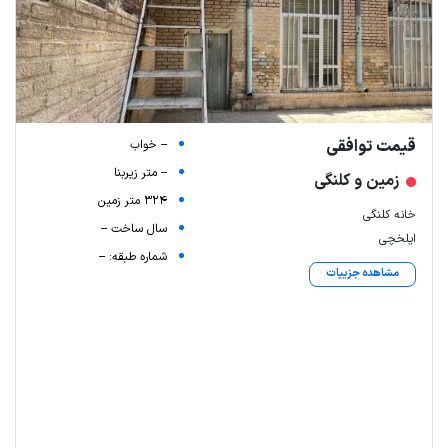
قیمت توافقی
-- خواب
-- متر زیربنا
زمین و کلنگی
324 متر زمین
خانه کلنگی
سال ساخت --
ایلخچی
شماره طبقه: --
مشاهده جزییات