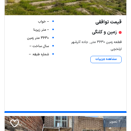
قیمت توافقی
-- خواب
-- متر زیربنا
زمین و کلنگی
3630 متر زمین
قطعه زمین ۳۶۳۰ متر_ جاده آذرشهر
سال ساخت --
ایلخچی
شماره طبقه: --
مشاهده جزییات
2 تصویر