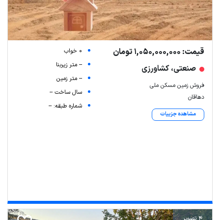
قیمت: 1,050,000,000 تومان
0 خواب
-- متر زیربنا
صنعتی، کشاورزی
-- متر زمین
فروش زمین مسکن ملی
سال ساخت --
دهاقان
شماره طبقه: --
مشاهده جزییات
4 تصویر