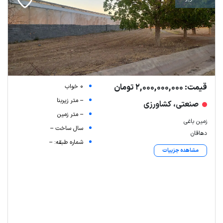
قیمت: 2,000,000,000 تومان
0 خواب
-- متر زیربنا
صنعتی، کشاورزی
-- متر زمین
زمین باغی
سال ساخت --
دهاقان
شماره طبقه: --
مشاهده جزییات