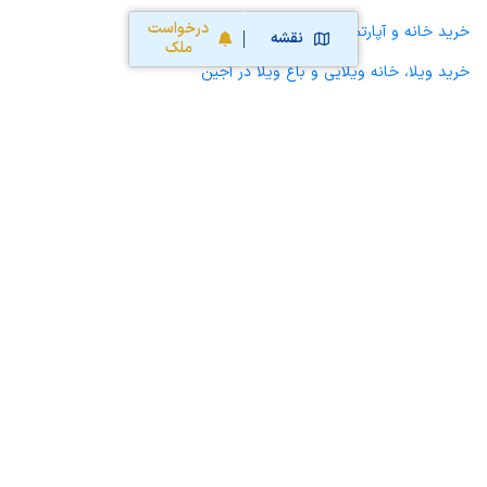
درخواست
خرید خانه و آپارتمان در آجین
نقشه
ملک
خرید ویلا، خانه ویلایی و باغ ویلا در آجین
خرید زمین و خانه کلنگی در آجین
خرید مغازه، واحد تجاری، سوپرمارکت و کافه رستوران در آجین
خرید دفتر کار، واحد اداری و مطب پزشکی در آجین
خرید سوله، انبار، کارگاه، کارخانه، زمین کشاورزی و گلخانه در آجین
خرید خانه و آپارتمان در اسدآباد
محاسبه آنلاین حق کمیسیون املاک
محاسبه آنلاین قیمت
ملک
نقشه سایت
قوانین و شرایط استفاده
تبلیغات و
همکاری با آریامرز
تماس با ما
درباره آریامرز