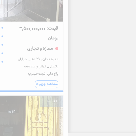
قیمت: 3,500,000,000
تومان
مغازه و تجاری
مغازه تجاری 30 متر_ خیابان
باغملی_ تهاتر و معاوضه
باغ ملی, تربت‌حیدریه
مشاهده جزییات
1 تصویر