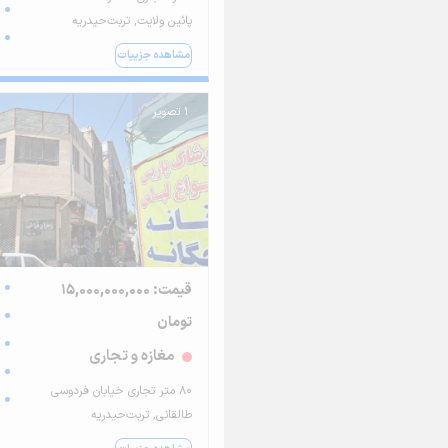
پائین ولایت, تربت‌حیدریه
مشاهده جزییات
1 تصویر
قیمت: 15,000,000,000
تومان
مغازه و تجاری
80 متر تجاری خیابان فردوسی
طالقانی, تربت‌حیدریه