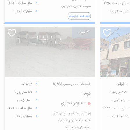
سال ساخت 1390
سال ساخت 1404
سرمحله, تربت‌حیدریه
شماره طبقه: --
شماره طبقه: --
مشاهده جزییات
3 تصویر
0 خواب
قیمت: 5,870,000,000
0 خواب
80 متر زیربنا
160 متر زیربنا
تومان
-- متر زمین
-- متر زمین
مغازه و تجاری
سال ساخت 1388
سال ساخت 1404
فروش ملک در بهترین مکان
شماره طبقه: --
شماره طبقه: --
هاشیه میدان برای اغوی
آغوی, تربت‌حیدریه