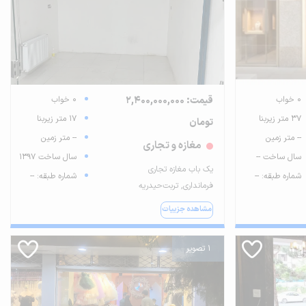
0 خواب
قیمت: 2,400,000,000
0 خواب
37 متر زیربنا
17 متر زیربنا
تومان
-- متر زمین
-- متر زمین
مغازه و تجاری
سال ساخت --
سال ساخت 1397
یک‌ باب مغازه تجاری
شماره طبقه: --
شماره طبقه: --
فرمانداری, تربت‌حیدریه
مشاهده جزییات
1 تصویر