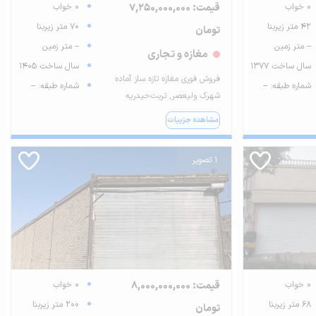
0 خواب
قیمت: 7,250,000,000
0 خواب
42 متر زیربنا
70 متر زیربنا
تومان
-- متر زمین
-- متر زمین
مغازه و تجاری
سال ساخت 1377
سال ساخت 1405
فروش فوری مغازه تازه ساز آماده
شماره طبقه: --
شماره طبقه: --
شهرک ولیعصر, تربت‌حیدریه
مشاهده جزییات
1 تصویر
0 خواب
قیمت: 8,000,000,000
0 خواب
68 متر زیربنا
200 متر زیربنا
تومان