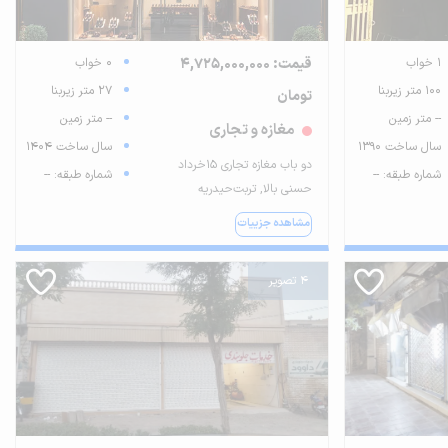
1 خواب
قیمت: 4,725,000,000
0 خواب
100 متر زیربنا
27 متر زیربنا
تومان
-- متر زمین
-- متر زمین
مغازه و تجاری
سال ساخت 1390
سال ساخت 1404
دو باب مغازه تجاری ۱۵خرداد
شماره طبقه: --
شماره طبقه: --
حسنی بالا, تربت‌حیدریه
مشاهده جزییات
4 تصویر