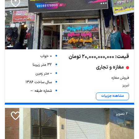
1 تصویر
قیمت: 20,000,000,000 تومان
0 خواب
32 متر زیربنا
مغازه و تجاری
-- متر زمین
فروش مغازه
سال ساخت 1386
تبریز
شماره طبقه: --
مشاهده جزییات
2 تصویر