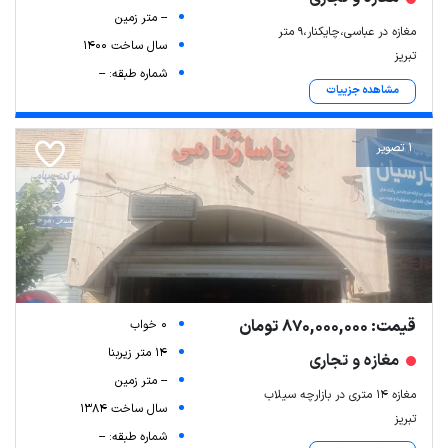
-- متر زمین
مغازه در عباسی،چایکنار،۹ متر
سال ساخت 1400
تبریز
شماره طبقه: --
مشاهده جزییات
1 تصویر
قیمت: 870,000,000 تومان
0 خواب
14 متر زیربنا
مغازه و تجاری
-- متر زمین
مغازه ۱۴ متری در بازارچه سیلاب
سال ساخت 1384
تبریز
شماره طبقه: --