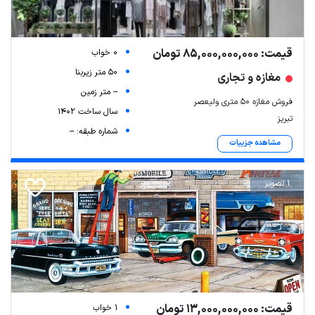
قیمت: 85,000,000,000 تومان
0 خواب
50 متر زیربنا
مغازه و تجاری
-- متر زمین
فروش مغازه ۵۰ متری ولیعصر
سال ساخت 1402
تبریز
شماره طبقه: --
مشاهده جزییات
1 تصویر
قیمت: 13,000,000,000 تومان
1 خواب