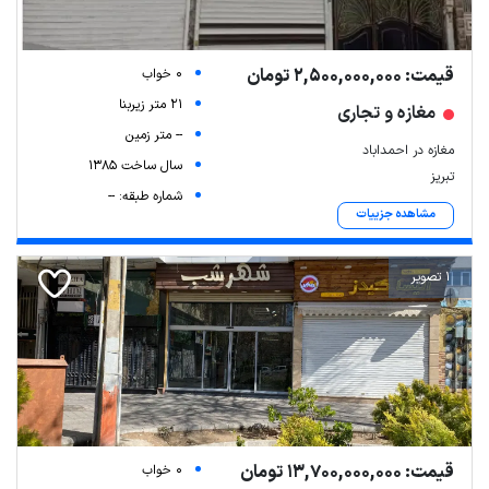
قیمت: 2,500,000,000 تومان
0 خواب
21 متر زیربنا
مغازه و تجاری
-- متر زمین
مغازه در احمداباد
سال ساخت 1385
تبریز
شماره طبقه: --
مشاهده جزییات
1 تصویر
قیمت: 13,700,000,000 تومان
0 خواب