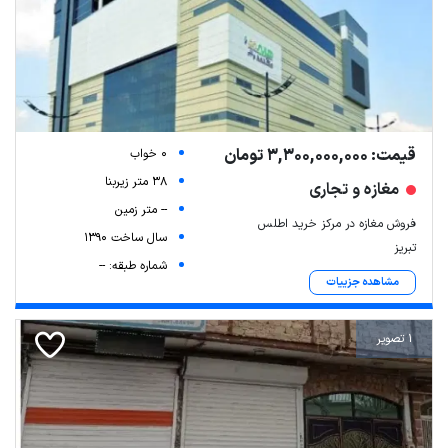
قیمت: 3,300,000,000 تومان
0 خواب
38 متر زیربنا
مغازه و تجاری
-- متر زمین
فروش مغازه در مرکز خرید اطلس
سال ساخت 1390
تبریز
شماره طبقه: --
مشاهده جزییات
1 تصویر