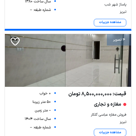
سال ساخت 1380
پاساژ شهر شب
شماره طبقه: --
تبریز
مشاهده جزییات
4 تصویر
قیمت: 8,500,000,000 تومان
0 خواب
50 متر زیربنا
مغازه و تجاری
-- متر زمین
فروش مغازه عباسی گلکار
سال ساخت 1404
تبریز
شماره طبقه: --
مشاهده جزییات