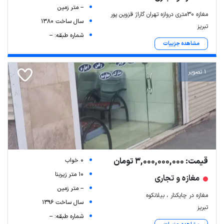
-- متر زمین
مغازه ۳۰متری دروازه تهران گاراژ قزوین پور
سال ساخت 1380
تبریز
شماره طبقه: --
مشاهده جزییات
1 تصویر
قیمت: 3,000,000,000 تومان
0 خواب
10 متر زیربنا
مغازه و تجاری
-- متر زمین
مغازه در چایکنار ، بیلانکوه
سال ساخت 1396
تبریز
شماره طبقه: --