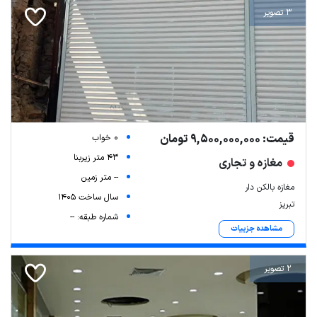
3 تصویر
قیمت: 9,500,000,000 تومان
0 خواب
43 متر زیربنا
مغازه و تجاری
-- متر زمین
مغازه بالکن دار
سال ساخت 1405
تبریز
شماره طبقه: --
مشاهده جزییات
2 تصویر