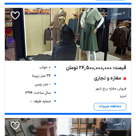
2 تصویر
قیمت: 26,500,000,000 تومان
0 خواب
36 متر زیربنا
مغازه و تجاری
-- متر زمین
فروش مغازه برج شهر
سال ساخت 1394
تبریز
شماره طبقه: --
مشاهده جزییات
2 تصویر