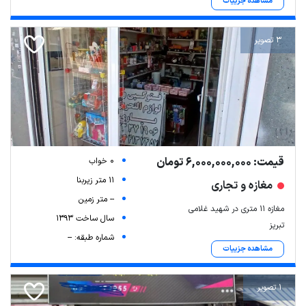
مشاهده جزییات
3 تصویر
قیمت: 6,000,000,000 تومان
0 خواب
11 متر زیربنا
مغازه و تجاری
-- متر زمین
مغازه ۱۱ متری در شهید غلامی
سال ساخت 1393
تبریز
شماره طبقه: --
مشاهده جزییات
1 تصویر