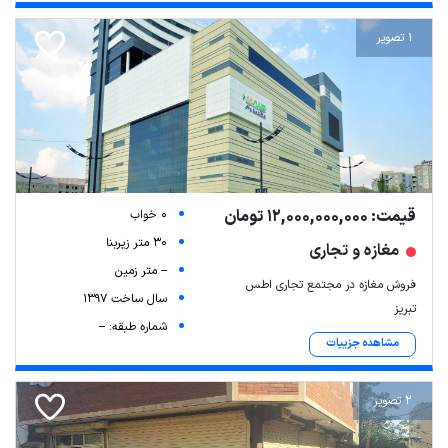
1 تصویر
قیمت: 12,000,000,000 تومان
0 خواب
30 متر زیربنا
مغازه و تجاری
-- متر زمین
فروش مغازه در مجتمع تجاری اطس
سال ساخت 1397
تبریز
شماره طبقه: --
مشاهده جزییات
2 تصویر