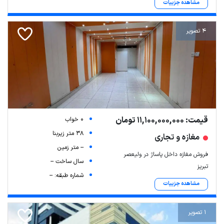
مشاهده جزییات
4 تصویر
قیمت: 11,100,000,000 تومان
0 خواب
Leaflet
| Map data ©
ariamarz.com
38 متر زیربنا
مغازه و تجاری
-- متر زمین
فروش مغازه داخل پاساژ در ولیعصر
سال ساخت --
تبریز
شماره طبقه: --
مشاهده جزییات
1 تصویر