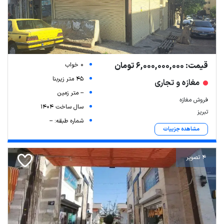
قیمت: 6,000,000,000 تومان
0 خواب
45 متر زیربنا
مغازه و تجاری
-- متر زمین
فروش مغازه
سال ساخت 1404
تبریز
شماره طبقه: --
مشاهده جزییات
4 تصویر