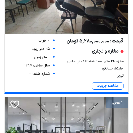
قیمت: 5,280,000,000 تومان
0 خواب
25 متر زیربنا
مغازه و تجاری
-- متر زمین
مغازه ۲۴ متری سند ششدانگ در عباسی
سال ساخت 1394
چایکنار بیلانکوه
شماره طبقه: --
تبریز
مشاهده جزییات
1 تصویر