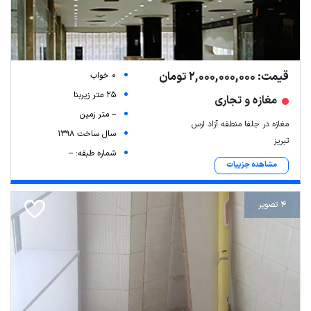
قیمت: 2,000,000,000 تومان
0 خواب
25 متر زیربنا
مغازه و تجاری
-- متر زمین
مغازه در جلفا منطقه آزاد ارس
سال ساخت 1398
تبریز
شماره طبقه: --
مشاهده جزییات
4 تصویر