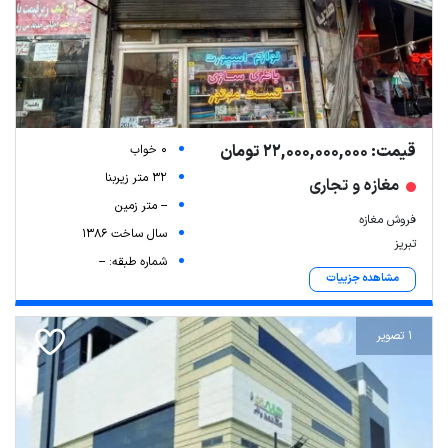
قیمت: 22,000,000,000 تومان
0 خواب
32 متر زیربنا
مغازه و تجاری
-- متر زمین
فروش مغازه
سال ساخت 1386
تبریز
شماره طبقه: --
مشاهده جزییات
1 تصویر