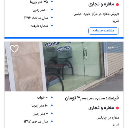
45 متر زیربنا
مغازه و تجاری
-- متر زمین
فروش مغازه در مرکز خرید اطلس
سال ساخت 1396
تبریز
شماره طبقه: --
مشاهده جزییات
1 تصویر
قیمت: 3,000,000,000 تومان
0 خواب
10 متر زیربنا
مغازه و تجاری
-- متر زمین
مغازه در چایکنار
سال ساخت 1397
تبریز