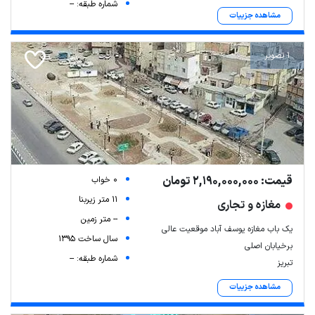
شماره طبقه: --
مشاهده جزییات
1 تصویر
قیمت: 2,190,000,000 تومان
0 خواب
11 متر زیربنا
مغازه و تجاری
-- متر زمین
یک باب مغازه یوسف آباد موقعیت عالی
سال ساخت 1395
برخیابان اصلی
شماره طبقه: --
تبریز
مشاهده جزییات