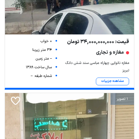
قیمت: 34,000,000,000 تومان
0 خواب
34 متر زیربنا
مغازه و تجاری
-- متر زمین
مغازه نانوایی چهاراه عباسی سند شش دانگ
سال ساخت 1389
تبریز
شماره طبقه: --
مشاهده جزییات
1 تصویر