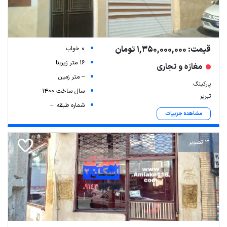
قیمت: 1,350,000,000 تومان
0 خواب
16 متر زیربنا
مغازه و تجاری
-- متر زمین
پارکینگ
سال ساخت 1400
تبریز
شماره طبقه: --
مشاهده جزییات
3 تصویر