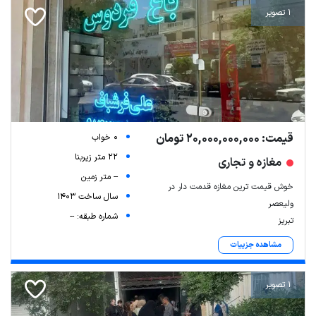
1 تصویر
قیمت: 20,000,000,000 تومان
0 خواب
22 متر زیربنا
مغازه و تجاری
-- متر زمین
خوش قیمت ترین مغازه قدمت دار در
سال ساخت 1403
ولیعصر
شماره طبقه: --
تبریز
مشاهده جزییات
1 تصویر