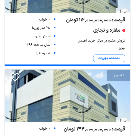
قیمت: 112,000,000,000 تومان
0 خواب
25 متر زیربنا
مغازه و تجاری
-- متر زمین
فروش مغازه در مرکز خرید اطلس
سال ساخت 1396
تبریز
شماره طبقه: --
مشاهده جزییات
1 تصویر
قیمت: 144,000,000,000 تومان
0 خواب