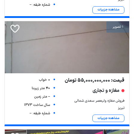
شماره طبقه: --
مشاهده جزییات
1 تصویر
قیمت: 55,000,000,000 تومان
0 خواب
40 متر زیربنا
مغازه و تجاری
-- متر زمین
فروش مغازه ولیعصر سعدی شمالی
سال ساخت 1373
تبریز
شماره طبقه: --
مشاهده جزییات