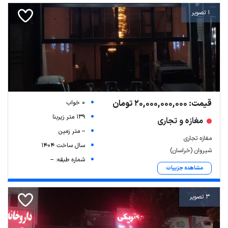
1 تصویر
قیمت: 20,000,000,000 تومان
0 خواب
139 متر زیربنا
مغازه و تجاری
-- متر زمین
مغازه تجاری
سال ساخت 1404
شیروان (خراسان)
شماره طبقه: --
مشاهده جزییات
3 تصویر