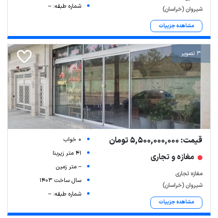
شماره طبقه: --
شیروان (خراسان)
مشاهده جزییات
3 تصویر
قیمت: 5,500,000,000 تومان
0 خواب
41 متر زیربنا
مغازه و تجاری
-- متر زمین
مغازه تجاری
سال ساخت 1403
شیروان (خراسان)
شماره طبقه: --
مشاهده جزییات