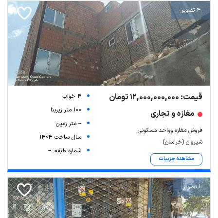
4 تصویر
قیمت: 12,000,000,000 تومان
4 خواب
100 متر زیربنا
مغازه و تجاری
-- متر زمین
فروش مغازه وواحد مسکونی
سال ساخت 1404
شیروان (خراسان)
شماره طبقه: --
مشاهده جزییات
1 تصویر