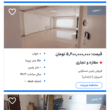
1 تصویر
قیمت: 5,600,000,000 تومان
0 خواب
150 متر زیربنا
مغازه و تجاری
-- متر زمین
فروش زمین مسکونی
سال ساخت 1403
شیروان (خراسان)
شماره طبقه: --
مشاهده جزییات
4 تصویر