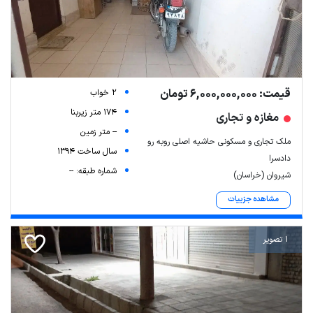
قیمت: 6,000,000,000 تومان
2 خواب
174 متر زیربنا
مغازه و تجاری
-- متر زمین
ملک تجاری و مسکونی حاشیه اصلی روبه رو
سال ساخت 1394
دادسرا
شماره طبقه: --
Leaflet
| Map data ©
ariamarz.com
شیروان (خراسان)
مشاهده جزییات
1 تصویر