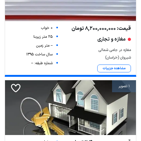
قیمت: 8,200,000,000 تومان
0 خواب
25 متر زیربنا
مغازه و تجاری
-- متر زمین
مغازه در جامی شمالی
سال ساخت 1395
شیروان (خراسان)
شماره طبقه: --
مشاهده جزییات
1 تصویر