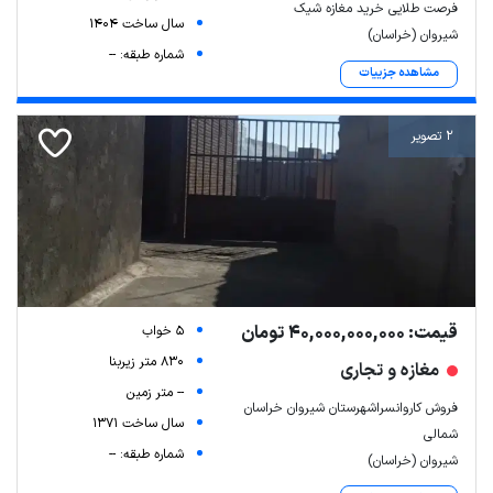
فرصت طلایی خرید مغازه شیک
سال ساخت 1404
شیروان (خراسان)
شماره طبقه: --
مشاهده جزییات
2 تصویر
قیمت: 40,000,000,000 تومان
5 خواب
830 متر زیربنا
مغازه و تجاری
-- متر زمین
فروش کاروانسراشهرستان شیروان خراسان
سال ساخت 1371
شمالی
شماره طبقه: --
شیروان (خراسان)