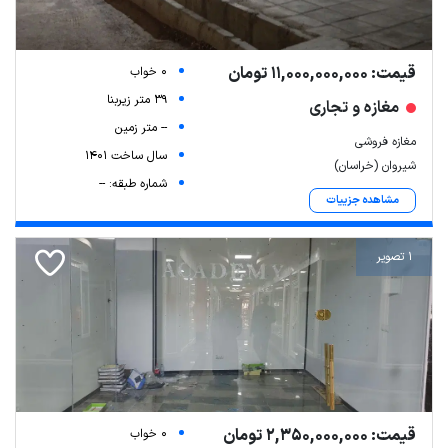
قیمت: 11,000,000,000 تومان
0 خواب
39 متر زیربنا
مغازه و تجاری
-- متر زمین
مغازه فروشی
سال ساخت 1401
شیروان (خراسان)
شماره طبقه: --
مشاهده جزییات
1 تصویر
قیمت: 2,350,000,000 تومان
0 خواب