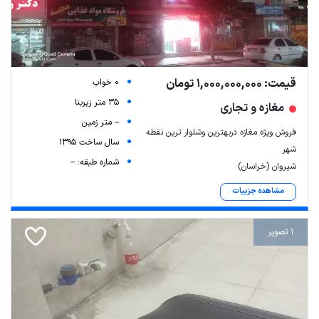
قیمت: 1,000,000,000 تومان
0 خواب
35 متر زیربنا
مغازه و تجاری
-- متر زمین
فروش ویژه مغازه دربهترین وشلوار ترین نقطه
سال ساخت 1395
شهر
شماره طبقه: --
شیروان (خراسان)
مشاهده جزییات
1 تصویر