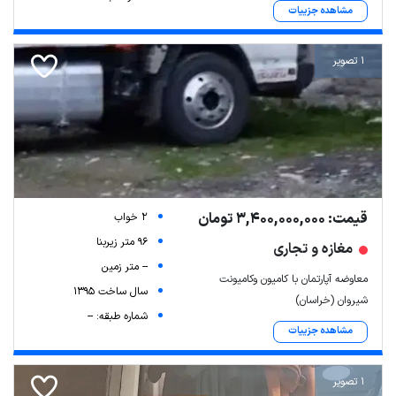
مشاهده جزییات
1 تصویر
قیمت: 3,400,000,000 تومان
2 خواب
96 متر زیربنا
مغازه و تجاری
-- متر زمین
معاوضه آپارتمان با کامیون وکامیونت
سال ساخت 1395
شیروان (خراسان)
شماره طبقه: --
مشاهده جزییات
1 تصویر