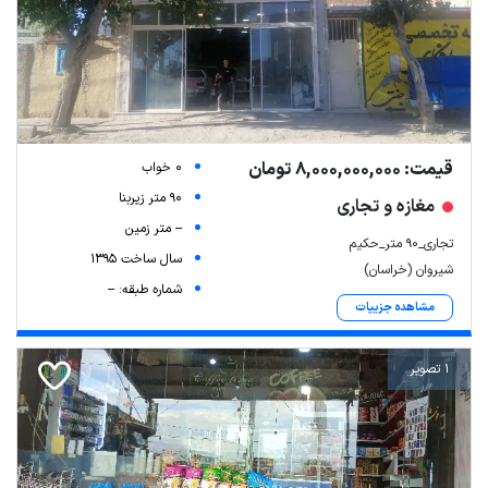
قیمت: 8,000,000,000 تومان
0 خواب
90 متر زیربنا
مغازه و تجاری
-- متر زمین
تجاری_۹۰ متر_حکیم
سال ساخت 1395
شیروان (خراسان)
شماره طبقه: --
مشاهده جزییات
1 تصویر