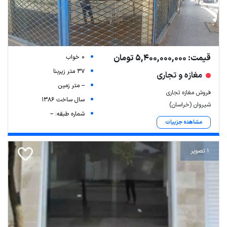
قیمت: 5,400,000,000 تومان
0 خواب
37 متر زیربنا
مغازه و تجاری
-- متر زمین
فروش مغازه تجاری
سال ساخت 1386
شیروان (خراسان)
شماره طبقه: --
مشاهده جزییات
1 تصویر