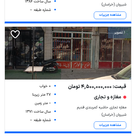
سال ساخت 1386
شیروان (خراسان)
شماره طبقه: --
مشاهده جزییات
1 تصویر
قیمت: 4,500,000,000 تومان
0 خواب
27 متر زیربنا
مغازه و تجاری
-- متر زمین
مغازه تجاری حاشیه کمربندی قدیم
سال ساخت 1371
شیروان (خراسان)
شماره طبقه: --
مشاهده جزییات