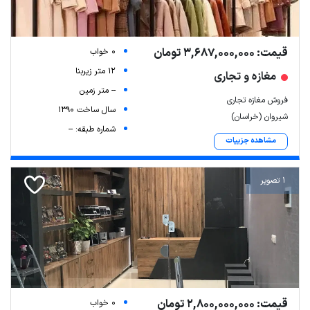
قیمت: 3,687,000,000 تومان
0 خواب
12 متر زیربنا
مغازه و تجاری
-- متر زمین
فروش مغازه تجاری
سال ساخت 1390
شیروان (خراسان)
شماره طبقه: --
مشاهده جزییات
1 تصویر
قیمت: 2,800,000,000 تومان
0 خواب