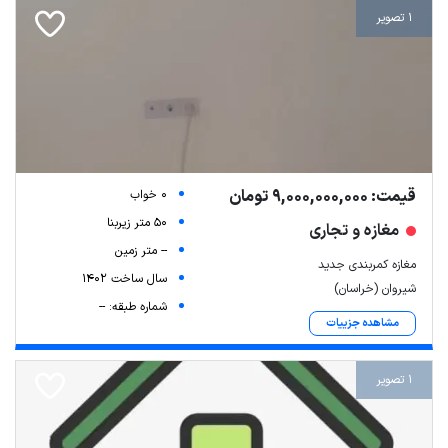
1 تصویر
قیمت: 9,000,000,000 تومان
0 خواب
50 متر زیربنا
مغازه و تجاری
-- متر زمین
مغازه کمربندی جدید
سال ساخت 1402
شیروان (خراسان)
شماره طبقه: --
مشاهده جزییات
1 تصویر