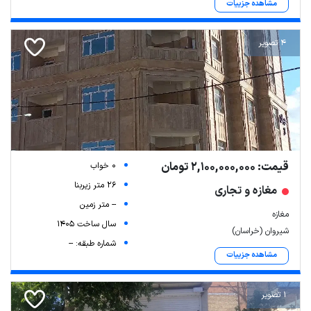
مشاهده جزییات
4 تصویر
قیمت: 2,100,000,000 تومان
0 خواب
26 متر زیربنا
مغازه و تجاری
-- متر زمین
مغازه
سال ساخت 1405
شیروان (خراسان)
شماره طبقه: --
مشاهده جزییات
1 تصویر