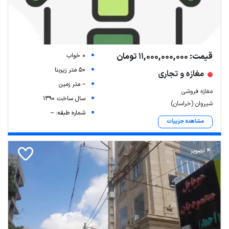
قیمت: 11,000,000,000 تومان
0 خواب
50 متر زیربنا
مغازه و تجاری
-- متر زمین
مغازه فروشی
سال ساخت 1390
شیروان (خراسان)
شماره طبقه: --
مشاهده جزییات
4 تصویر