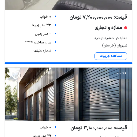
قیمت: 7,200,000,000 تومان
0 خواب
33 متر زیربنا
مغازه و تجاری
-- متر زمین
مغازه در حاشیه توحید
سال ساخت 1394
شیروان (خراسان)
شماره طبقه: --
مشاهده جزییات
1 تصویر
قیمت: 3,100,000,000 تومان
0 خواب
39 متر زیربنا