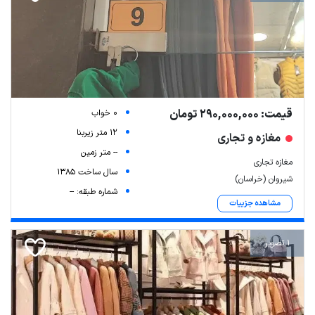
قیمت: 290,000,000 تومان
0 خواب
12 متر زیربنا
مغازه و تجاری
-- متر زمین
مغازه تجاری
سال ساخت 1385
شیروان (خراسان)
شماره طبقه: --
مشاهده جزییات
1 تصویر