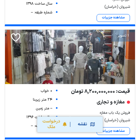
سال ساخت 1398
شیروان (خراسان)
شماره طبقه: --
مشاهده جزییات
1 تصویر
قیمت: 8,200,000,000 تومان
0 خواب
24 متر زیربنا
مغازه و تجاری
-- متر زمین
فروش یک باب مغازه
سال ساخت 1396
شیروان (خراسان)
درخواست
نقشه
شماره طبقه: --
ملک
مشاهده جزییات