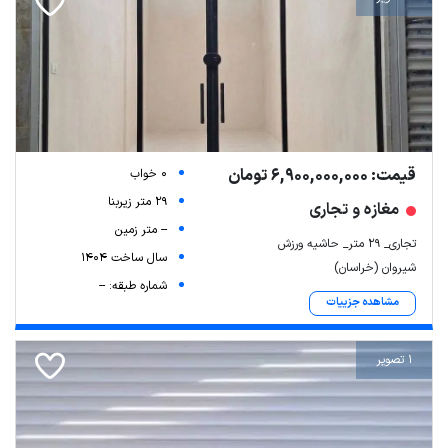
قیمت: 6,900,000,000 تومان
0 خواب
29 متر زیربنا
مغازه و تجاری
-- متر زمین
تجاری_ ۲۹ متر_ حاشیه ورزش
سال ساخت 1404
شیروان (خراسان)
شماره طبقه: --
مشاهده جزییات
1 تصویر