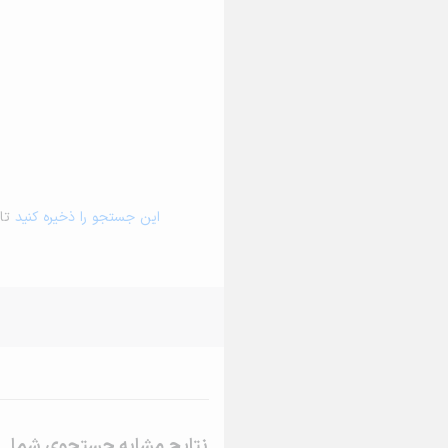
این جستجو را ذخیره کنید
تا 
نتایج مشابه جستجوی شما