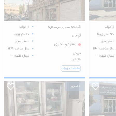
0 خواب
قیمت: 8,500,000,000
0 خواب
260 متر زیربنا
60 متر زیربنا
تومان
-- متر زمین
-- متر زمین
مغازه و تجاری
سال ساخت 1401
سال ساخت 1399
فروش
شماره طبقه: --
شماره طبقه: --
باقرشهر
مشاهده جزییات
1 تصویر