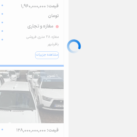
قیمت: 1,960,000,000
تومان
مغازه و تجاری
مغازه ۲۸ متری فروشی
باقرشهر
مشاهده جزییات
1 تصویر
قیمت: 128,000,000,000