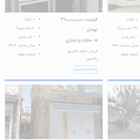
0 خواب
قیمت: 370,000,000
0 خواب
260 متر زیربنا
80 متر زیربنا
تومان
-- متر زمین
-- متر زمین
مغازه و تجاری
سال ساخت 1401
سال ساخت 1402
فروش مغازه باقرشهر
شماره طبقه: --
شماره طبقه: --
باقرشهر
مشاهده جزییات
3 تصویر